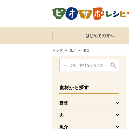
本文へジャンプする。
ページの先頭です。
ここからサイト内共通メニューです。
サイト内共通メニューをスキップする
はじめての方へ
サイト内共通メニューここまで。
ここから現在位置です。
現在位置ここまで
トップ
>
魚介
>
タコ
ここから消費材検索メニューです。
消費材検索メニューここまで。
ここから本文です。
食材
から探す
野菜
を開く
肉
を開く
魚介