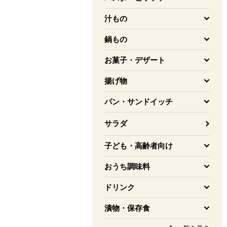
を開く
汁もの
を開く
鍋もの
を開く
お菓子・デザート
を開く
揚げ物
を開く
パン・サンドイッチ
を開く
サラダ
子ども・高齢者向け
を開く
おうち調味料
を開く
ドリンク
を開く
漬物・保存食
を開く