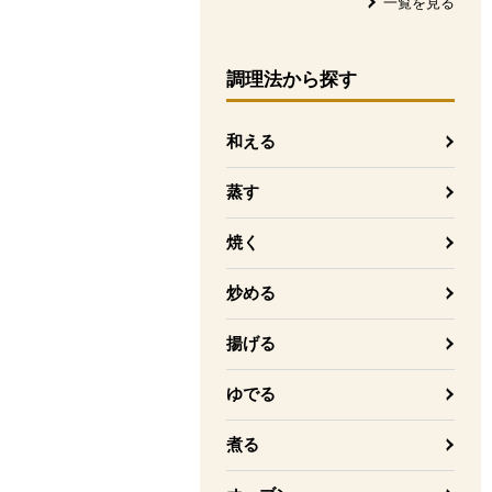
一覧を見る
調理法
から探す
和える
蒸す
焼く
炒める
揚げる
ゆでる
煮る