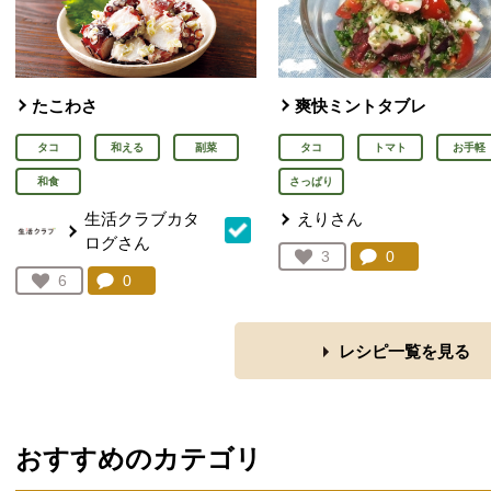
たこわさ
爽快ミントタブレ
タコ
和える
副菜
タコ
トマト
お手軽
和食
さっぱり
生活クラブカタ
えりさん
ログさん
コメント：
0
件。コメント
お気に入り登録：
3
人が登録
コメント：
0
件。コメントを見る。
お気に入り登録：
6
人が登録
レシピ一覧を見る
おすすめのカテゴリ