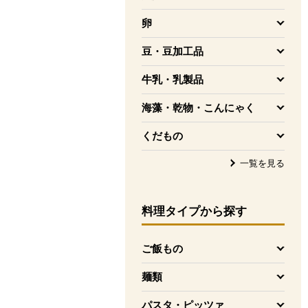
を開く
卵
を開く
豆・豆加工品
を開く
牛乳・乳製品
を開く
海藻・乾物・こんにゃく
を開く
くだもの
を開く
一覧を見る
料理タイプ
から探す
ご飯もの
を開く
麺類
を開く
パスタ・ピッツァ