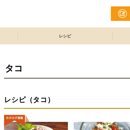
レシピ
タコ
レシピ（タコ）