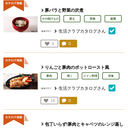
豚バラと野菜の沢煮
その他汁もの
煮る
和食
副菜
生活クラブカタログさん
コメント：
0
件。コメントを見る。
お気に入り登録：
9
人が登録
りんごと豚肉のポットロースト風
豚肉
焼く
メイン料理
洋食
生活クラブカタログさん
コメント：
0
件。コメントを見る。
お気に入り登録：
18
人が登録
包丁いらず!豚肉とキャベツのレンジ蒸し