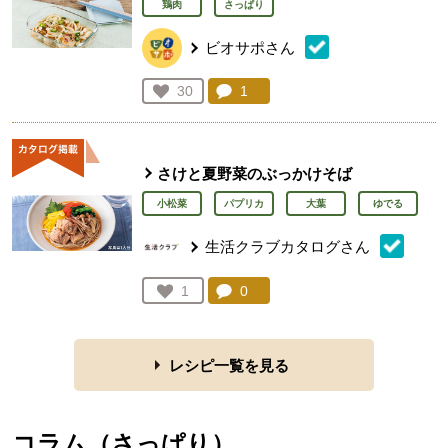
鶏肉
さっぱり
ビオサポさん
コメント：
1
件。コメントを見る。
お気に入り登録：
30
人が登録
さけと夏野菜のぶっかけそば
小松菜
パプリカ
大葉
ゆでる
生活クラブカタログさん
コメント：
0
件。コメントを見る。
お気に入り登録：
1
人が登録
レシピ一覧を見る
コラム（
さっぱり
）