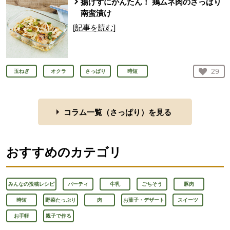
揚げずにかんたん！ 鶏ムネ肉のさっぱり
南蛮漬け
[記事を読む]
お気
29
玉ねぎ
オクラ
さっぱり
時短
人が
コラム一覧（
さっぱり
）を見る
おすすめのカテゴリ
みんなの投稿レシピ
パーティ
牛乳
ごちそう
豚肉
時短
野菜たっぷり
肉
お菓子・デザート
スイーツ
お手軽
親子で作る