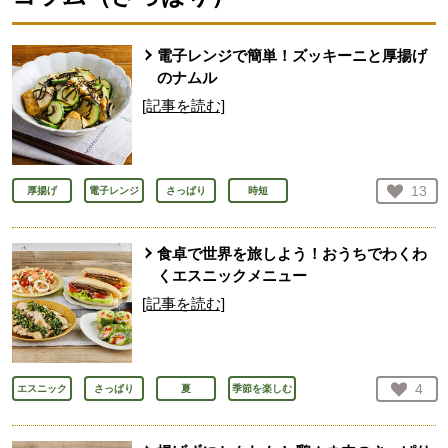
電子レンジで簡単！ズッキーニと厚揚げ
のナムル
[記事を読む]
お気
13
厚揚げ
電子レンジ
さっぱり
時短
人が
食卓で世界を旅しよう！おうちでわくわ
くエスニックメニュー
[記事を読む]
お気
4
エスニック
さっぱり
夏
季節を楽しむ
人が