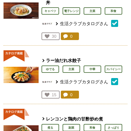
丼
キャベツ
電子レンジ
主菜
和食
生活クラブカタログさん
コメント：
0
件。コメントを見る。
お気に入り登録：
30
人が登録
ラー油だれ水餃子
ゆでる
主菜
中華
スパイシー
生活クラブカタログさん
コメント：
0
件。コメントを見る。
お気に入り登録：
15
人が登録
レンコンと鶏肉の甘酢炒め煮
煮る
副菜
和食
さっぱり