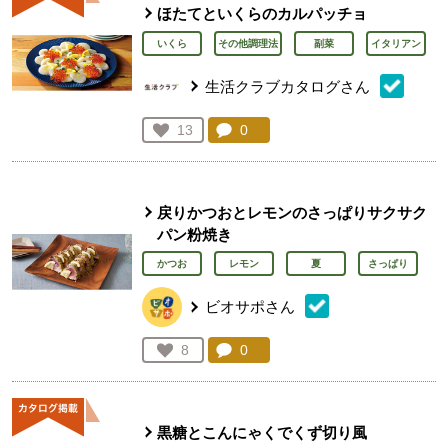
ほたてといくらのカルパッチョ
いくら
その他調理法
副菜
イタリアン
生活クラブカタログさん
コメント：
0
件。コメントを見る。
お気に入り登録：
13
人が登録
戻りかつおとレモンのさっぱりサクサク
パン粉焼き
かつお
レモン
夏
さっぱり
ビオサポさん
コメント：
0
件。コメントを見る。
お気に入り登録：
8
人が登録
黒糖とこんにゃくでくず切り風