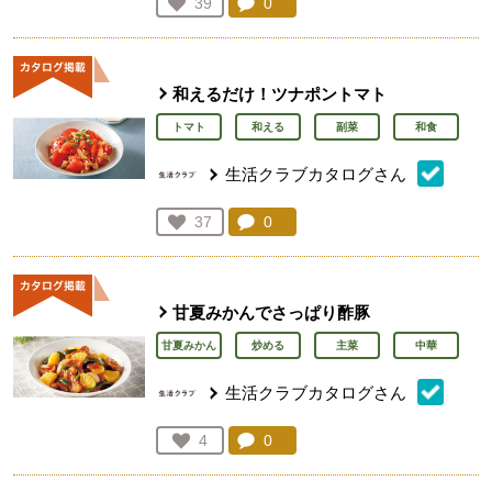
コメント：
0
件。コメントを見る。
お気に入り登録：
39
人が登録
和えるだけ！ツナポントマト
トマト
和える
副菜
和食
生活クラブカタログさん
コメント：
0
件。コメントを見る。
お気に入り登録：
37
人が登録
甘夏みかんでさっぱり酢豚
甘夏みかん
炒める
主菜
中華
生活クラブカタログさん
コメント：
0
件。コメントを見る。
お気に入り登録：
4
人が登録