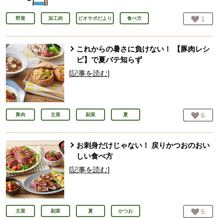
お気
1
人
野菜
加工肉
ビオサポだより
食べ方
これからの暑さに負けない！ 【豚肉レシ
ピ】で夏バテ知らず
[記事を読む]
お気
6
人
豚肉
主菜
副菜
夏
お刺身だけじゃない！ 戻りかつおのおい
しい食べ方
[記事を読む]
お気
5
人
主菜
副菜
夏
かつお