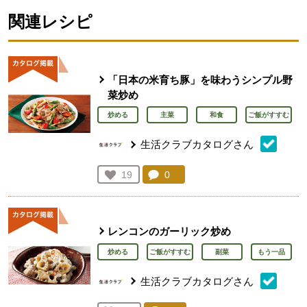
関連レシピ
「日本の米育ち豚」を味わうシンプル野
菜炒め
炒める
主菜
和食
ご飯がすすむ
生活クラブカタログさん
コメント：
0
件。コメントを見る。
お気に入り登録：
19
人が登録
レンコンのガーリック炒め
炒める
ご飯がすすむ
副菜
もう一品
生活クラブカタログさん