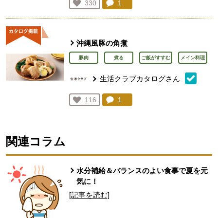
コメント：
1
件。コメントを見る。
お気に入り登録：
330
人が登録
沖縄風豚の角煮
豚肉
煮る
ご飯がすすむ
メイン料理
生活クラブカタログさん
コメント：
1
件。コメントを見る。
お気に入り登録：
116
人が登録
関連コラム
水分補給＆バランスのよい食事で夏を元
気に！
[記事を読む]