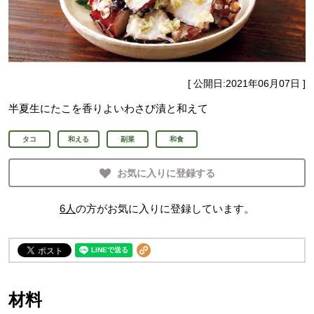
[ 公開日:
2021年06月07日
]
半夏生にたこを香りよいわさび漬と和えて
タコ
和える
副菜
和食
お気に入りに登録する
6
人
の方がお気に入りに登録しています。
材料