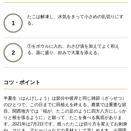
たこは解凍し、水気をきって小さめの乱切りにす
1
る。
①をボウルに入れ、わさび漬を加えてよく和え
2
る。器に盛り、好みで大葉を添える。
コツ・ポイント
半夏生（はんげしょう）は節分や彼岸と同じ雑節（ざっせつ）
のひとつで、この日までに田植えを終える、農業では重要な節
目。関西地方では「稲が、たこの足のように四方八方にしっか
りと根を張るように」と願って、たこを食べる風習がありま
す。2021年は7月2日です。残ったたこは切り方を変えてお刺身
や、マリネ、アヒージョなどの具材として楽しめます。※調理