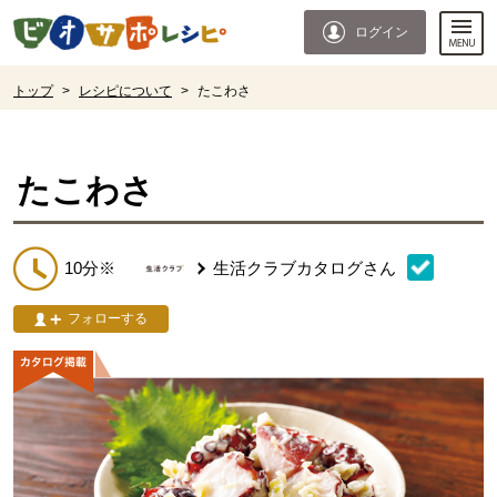
本文へジャンプする。
ページの先頭です。
ログイン
ここからサイト内共通メニューです。
サイト内共通メニューをスキップする
サイト内共通メニューここまで。
ここから現在位置です。
トップ
>
レシピについて
>
たこわさ
現在位置ここまで
たこわさ
10分※
生活クラブカタログ
さん
フォローする