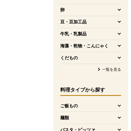
を開く
卵
を開く
豆・豆加工品
を開く
牛乳・乳製品
を開く
海藻・乾物・こんにゃく
を開く
くだもの
を開く
一覧を見る
料理タイプ
から探す
ご飯もの
を開く
麺類
を開く
パスタ・ピッツァ