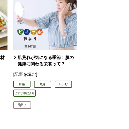
食材
肌荒れが気になる季節！肌の
健康に関わる栄養って？
[記事を読む]
野菜
魚介
レシピ
ビオサポだより
お気に入り登録：
7
人が登録