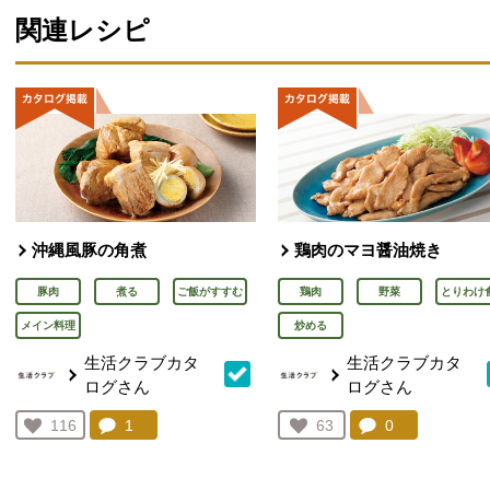
関連レシピ
沖縄風豚の角煮
鶏肉のマヨ醤油焼き
豚肉
煮る
ご飯がすすむ
鶏肉
野菜
とりわけ
メイン料理
炒める
生活クラブカタ
生活クラブカタ
ログさん
ログさん
コメント：
1
件。コメントを見る。
コメント：
0
件。コメント
お気に入り登録：
116
お気に入り登録：
63
人が登録
人が登録