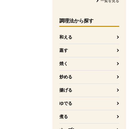
一覧を見る
調理法
から探す
和える
蒸す
焼く
炒める
揚げる
ゆでる
煮る