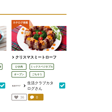
クリスマスミートローフ
食
ひき肉
ミックスベジタブル
オーブン
ごちそう
生活クラブカタ
ログさん
を見る。
コメント：
0
件。コメントを見る。
お気に入り登録：
36
人が登録