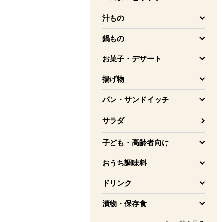
を開く
汁もの
を開く
鍋もの
を開く
お菓子・デザート
を開く
揚げ物
を開く
パン・サンドイッチ
を開く
サラダ
子ども・高齢者向け
を開く
おうち調味料
を開く
ドリンク
を開く
漬物・保存食
を開く