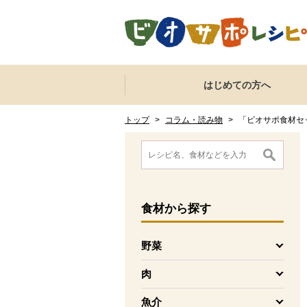
本文へジャンプする。
ページの先頭です。
ここからサイト内共通メニューです。
サイト内共通メニューをスキップする
はじめての方へ
サイト内共通メニューここまで。
ここから現在位置です。
現在位置ここまで
トップ
>
コラム・読み物
>
「ビオサポ食材セ
ここから消費材検索メニューです。
消費材検索メニューここまで。
ここから本文です。
食材
から探す
野菜
を開く
肉
を開く
魚介