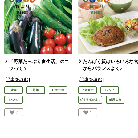
「野菜たっぷり食生活」のコ
たんぱく質はいろいろな
ツって？
からバランスよく♪
[記事を読む]
[記事を読む]
健康
野菜
ビオサポ
ビオサポ
レシピ
レシピ
ビオサポだより
健康な食
お気に入り登録：
7
人が登録
お気に入り登録：
1
人が登録