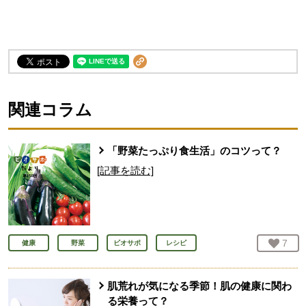
関連コラム
「野菜たっぷり食生活」のコツって？
[記事を読む]
お気
7
人
健康
野菜
ビオサポ
レシピ
肌荒れが気になる季節！肌の健康に関わ
る栄養って？