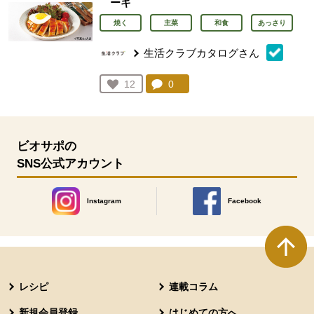
ーキ
焼く
主菜
和食
あっさり
生活クラブカタログさん
コメント：
0
件。コメントを見る。
お気に入り登録：
12
人が登録
ビオサポの
SNS公式アカウント
Instagram
Facebook
別のウィンドウで開きます。
別のウィンドウで開きます
本文ここまで。
ここから共通フッターメニューです。
レシピ
連載コラム
新規会員登録
はじめての方へ