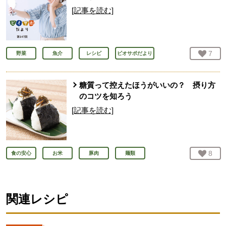
[記事を読む]
お気
7
人
野菜
魚介
レシピ
ビオサポだより
糖質って控えたほうがいいの？ 摂り方
のコツを知ろう
[記事を読む]
お気
8
人
食の安心
お米
豚肉
麺類
関連レシピ