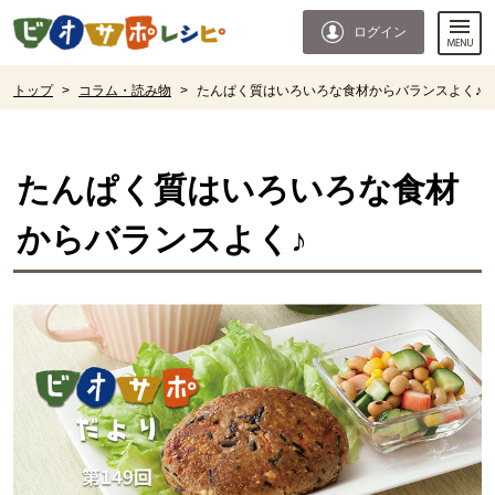
本文へジャンプする。
ページの先頭です。
ログイン
ここからサイト内共通メニューです。
サイト内共通メニューをスキップする
サイト内共通メニューここまで。
ここから現在位置です。
トップ
>
コラム・読み物
>
たんぱく質はいろいろな食材からバランスよく♪
現在位置ここまで
たんぱく質はいろいろな食材
からバランスよく♪