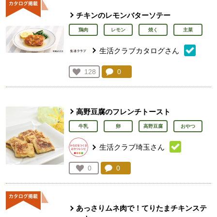
チキンのレモンバターソテー
鶏肉
レモン
焼く
主菜
生活クラブカタログさん
コメント：
0
件。コメントを見る。
お気に入り登録：
128
人が登録
高野豆腐のフレンチトースト
牛乳
卵
高野豆腐
おやつ
生活クラブ埼玉さん
コメント：
0
件。コメントを見る。
お気に入り登録：
0
人が登録
あっさりムネ肉で！てりたまチキンステ