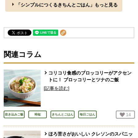
「シンプルにつくるきちんとごはん」もっと見る
関連コラム
コリコリ食感のブロッコリーがアクセン
トに！ ブロッコリーとツナのご飯
[記事を読む]
お気
14
人
炊き込みご飯
時短
きちんとごはん
毎日ごはん
ほろ苦さがおいしい クレソンのスパニッ