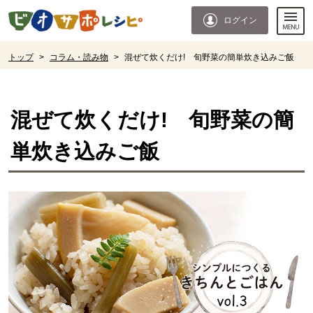
本文へジャンプする。
ページの先頭です。
ログイン
ここからサイト内共通メニューです。
サイト内共通メニューをスキップする
サイト内共通メニューここまで。
ここから現在位置です。
トップ
>
コラム・読み物
>
混ぜて炊くだけ! 旬野菜の簡単炊き込みご飯
現在位置ここまで
混ぜて炊くだけ! 旬野菜の簡
単炊き込みご飯