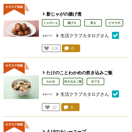
新じゃがの揚げ煮
じゃがいも
揚げる
煮る
ビオサポ
生活クラブカタログさん
コメント：
0
件。コメントを見る。
お気に入り登録：
116
人が登録
たけのことわかめの炊き込みご飯
わかめ
炊き込みご飯
ゆでる
生活クラブカタログさん
コメント：
0
件。コメントを見る。
お気に入り登録：
12
人が登録
えびのカレースープ