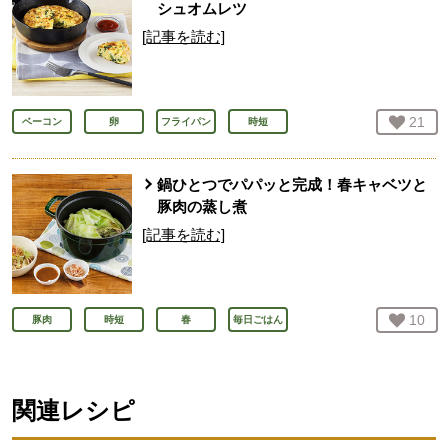
シュオムレツ
[記事を読む]
お気
21
人
ベーコン
卵
フライパン
時短
鍋ひとつでパパッと完成！春キャベツと
豚肉の蒸し煮
[記事を読む]
お気
10
人
豚肉
時短
春
毎日ごはん
関連レシピ