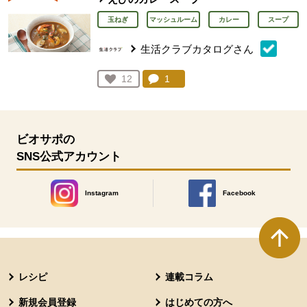
玉ねぎ
マッシュルーム
カレー
スープ
生活クラブカタログさん
コメント：
1
件。コメントを見る。
お気に入り登録：
12
人が登録
ビオサポの
SNS公式アカウント
Instagram
Facebook
別のウィンドウで開きます。
別のウィンドウで開きます
本文ここまで。
ここから共通フッターメニューです。
レシピ
連載コラム
新規会員登録
はじめての方へ