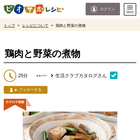
本文へジャンプする。
ページの先頭です。
ログイン
ここからサイト内共通メニューです。
サイト内共通メニューをスキップする
サイト内共通メニューここまで。
ここから現在位置です。
トップ
>
レシピについて
>
鶏肉と野菜の煮物
現在位置ここまで
鶏肉と野菜の煮物
25分
生活クラブカタログ
さん
フォローする