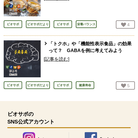
お気
4
人
ビオサポ
ビオサポだより
ビオサポ
栄養バランス
「トクホ」や「機能性表示食品」の効果
って？ GABAを例に考えてみよう
[記事を読む]
お気
5
人
ビオサポ
ビオサポだより
ビオサポ
健康寿命
ビオサポの
SNS公式アカウント