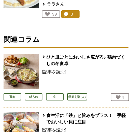
ララさん
コメント：
0
件。コメントを見る。
お気に入り登録：
99
人が登録
関連コラム
ひと皿ごとにおいしさ広がる♪ 鶏肉づく
しの冬食卓
[記事を読む]
お気
4
人
鶏肉
鍋もの
冬
季節を楽しむ
食生活に「鉄」と旨みをプラス！ 手軽
でおいしい貝に注目
[記事を読む]