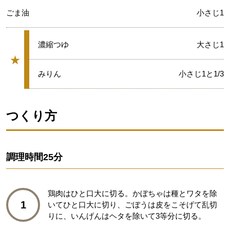
ごま油
小さじ1
★
濃縮つゆ
大さじ1
★
グループ
★
みりん
小さじ1と1/3
つくり方
調理時間
25分
鶏肉はひと口大に切る。かぼちゃは種とワタを除
1
いてひと口大に切り、ごぼうは皮をこそげて乱切
りに、いんげんはヘタを除いて3等分に切る。