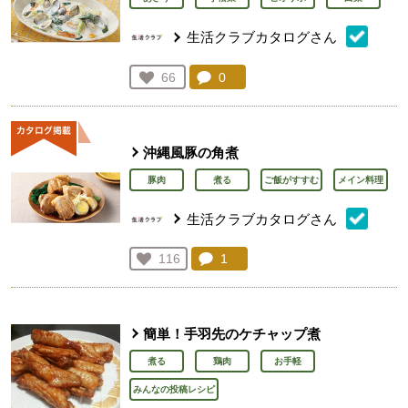
生活クラブカタログさん
コメント：
0
件。コメントを見る。
お気に入り登録：
66
人が登録
沖縄風豚の角煮
豚肉
煮る
ご飯がすすむ
メイン料理
生活クラブカタログさん
コメント：
1
件。コメントを見る。
お気に入り登録：
116
人が登録
簡単！手羽先のケチャップ煮
煮る
鶏肉
お手軽
みんなの投稿レシピ