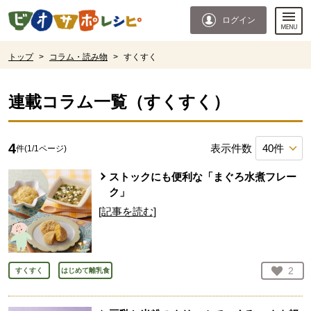
本文へジャンプする。
ページの先頭です。
ログイン
ここからサイト内共通メニューです。
サイト内共通メニューをスキップする
サイト内共通メニューここまで。
ここから現在位置です。
トップ
>
コラム・読み物
>
すくすく
現在位置ここまで
連載コラム一覧（
すくすく
）
4
表示件数
件(
1
/
1
ページ)
ストックにも便利な「まぐろ水煮フレー
ク」
[記事を読む]
お気
2
すくすく
はじめて離乳食
人が