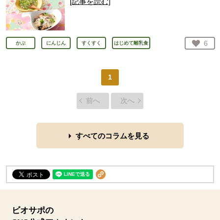
[記事を読む]
お気
6
かぶ
にんじん
すくすく
はじめて離乳食
人が
1
前へ
次へ
すべてのコラムを見る
ビオサポの