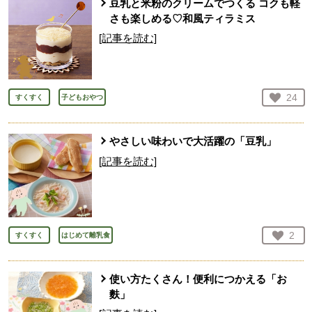
豆乳と米粉のクリームでつくる コクも軽
さも楽しめる♡和風ティラミス
[記事を読む]
お気
24
すくすく
子どもおやつ
人が
やさしい味わいで大活躍の「豆乳」
[記事を読む]
お気
2
すくすく
はじめて離乳食
人が
使い方たくさん！便利につかえる「お
麩」