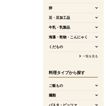
を開く
卵
を開く
豆・豆加工品
を開く
牛乳・乳製品
を開く
海藻・乾物・こんにゃく
を開く
くだもの
を開く
一覧を見る
料理タイプ
から探す
ご飯もの
を開く
麺類
を開く
パスタ・ピッツァ