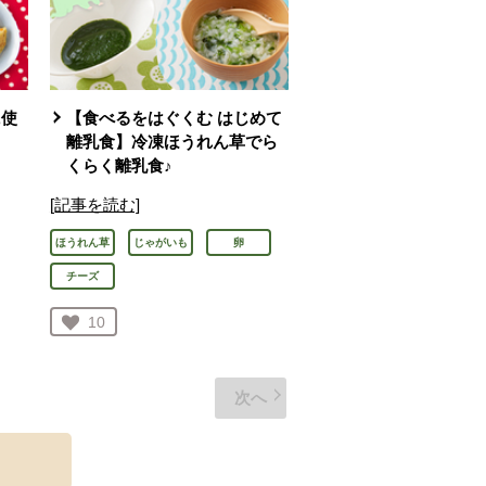
に使
【食べるをはぐくむ はじめて
離乳食】冷凍ほうれん草でら
くらく離乳食♪
[記事を読む]
ほうれん草
じゃがいも
卵
チーズ
お気に入り登録：
10
人が登録
次へ