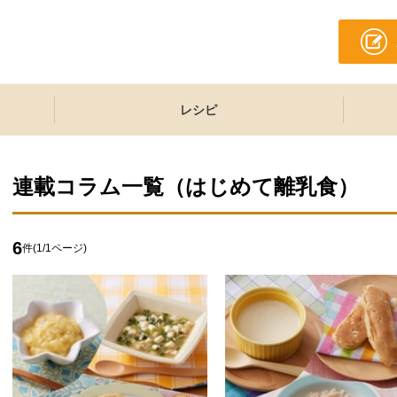
レシピ
連載コラム一覧（
はじめて離乳食
）
6
件(
1
/
1
ページ)