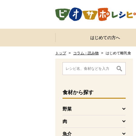
本文へジャンプする。
ページの先頭です。
ここからサイト内共通メニューです。
サイト内共通メニューをスキップする
はじめての方へ
サイト内共通メニューここまで。
ここから現在位置です。
現在位置ここまで
トップ
>
コラム・読み物
>
はじめて離乳食
ここから消費材検索メニューです。
消費材検索メニューここまで。
ここから本文です。
食材
から探す
野菜
を開く
肉
を開く
魚介