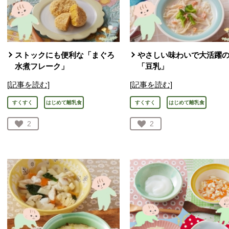
ストックにも便利な「まぐろ
やさしい味わいで大活躍
水煮フレーク」
「豆乳」
[記事を読む]
[記事を読む]
すくすく
はじめて離乳食
すくすく
はじめて離乳食
お気に入り登録：
2
お気に入り登録：
2
人が登録
人が登録