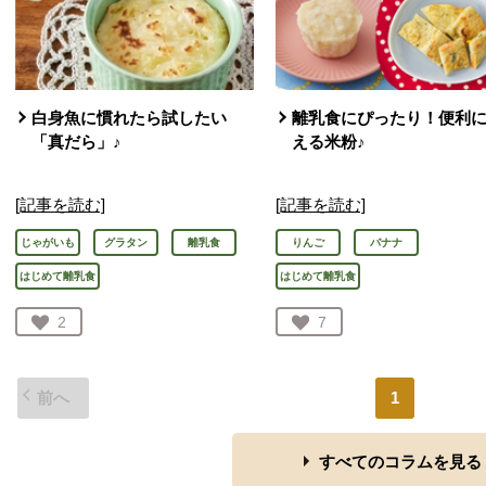
白身魚に慣れたら試したい
離乳食にぴったり！便利
「真だら」♪
える米粉♪
[記事を読む]
[記事を読む]
じゃがいも
グラタン
離乳食
りんご
バナナ
はじめて離乳食
はじめて離乳食
お気に入り登録：
2
お気に入り登録：
7
人が登録
人が登録
前へ
1
すべてのコラムを見る