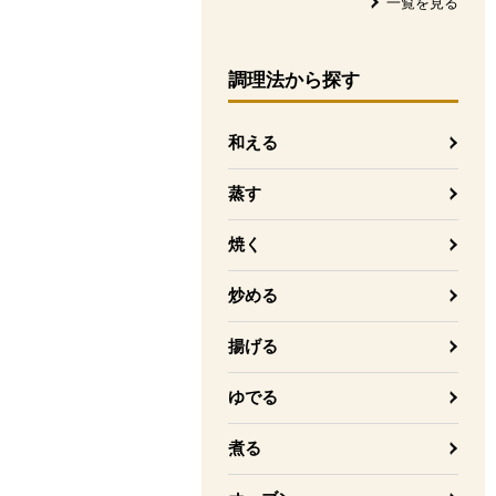
一覧を見る
調理法
から探す
和える
蒸す
焼く
炒める
揚げる
ゆでる
煮る