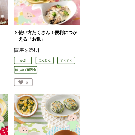
の
使い方たくさん！便利につか
える「お麩」
[記事を読む]
かぶ
にんじん
すくすく
はじめて離乳食
お気に入り登録：
6
人が登録