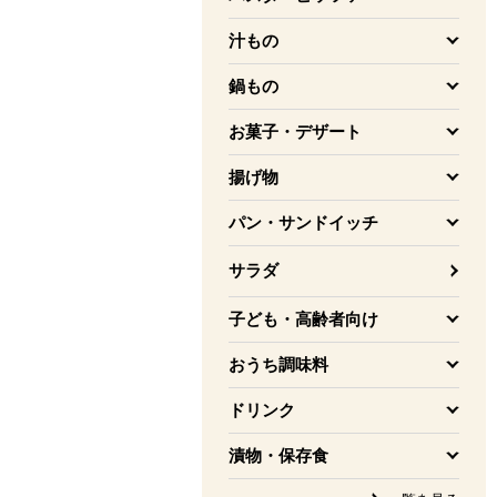
を開く
汁もの
を開く
鍋もの
を開く
お菓子・デザート
を開く
揚げ物
を開く
パン・サンドイッチ
を開く
サラダ
子ども・高齢者向け
を開く
おうち調味料
を開く
ドリンク
を開く
漬物・保存食
を開く