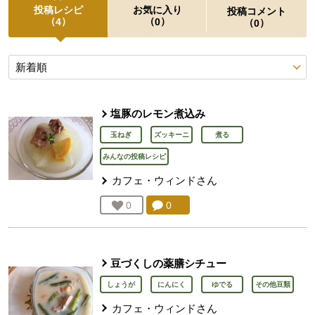
投稿レシピ
お気に入り
投稿コメント
（
）
（
）
4
0
（
）
0
投稿レシピ
塩豚のレモン煮込み
玉ねぎ
ズッキーニ
煮る
みんなの投稿レシピ
カフェ・ウィンド
さん
コメント：
0
件。コメントを見る。
お気に入り登録：
0
人が登録
豆づくしの薬膳シチュー
しょうが
にんにく
ゆでる
その他豆類
カフェ・ウィンド
さん