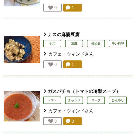
コメント：
1
件。コメントを見る。
お気に入り登録：
0
人が登録
ナスの麻婆豆腐
ナス
豆腐
炒める
辛い料理
カフェ・ウィンド
さん
コメント：
1
件。コメントを見る。
お気に入り登録：
0
人が登録
ガスパチョ（トマトの冷製スープ）
トマト
きゅうり
スープ
ひんやり
カフェ・ウィンド
さん
コメント：
0
件。コメントを見る。
お気に入り登録：
3
人が登録