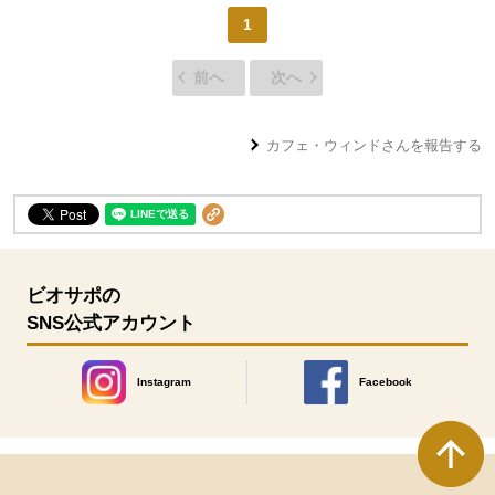
1
前へ
次へ
カフェ・ウィンド
さんを報告する
ビオサポの
SNS公式アカウント
Instagram
Facebook
別のウィンドウで開きます。
別のウィンドウで開きます
本文ここまで。
ここから共通フッターメニューです。