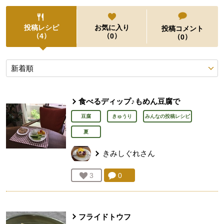
投稿レシピ
お気に入り
投稿コメント
（
）
（
）
4
0
（
）
0
投稿レシピ
食べるディップ♪もめん豆腐で
豆腐
きゅうり
みんなの投稿レシピ
夏
きみしぐれ
さん
コメント：
0
件。コメントを見る。
お気に入り登録：
3
人が登録
フライドトウフ