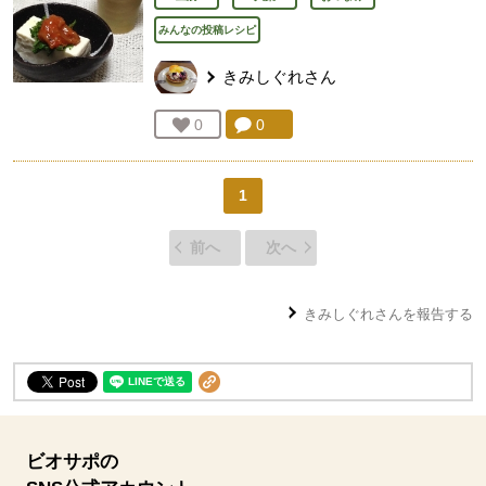
みんなの投稿レシピ
きみしぐれ
さん
コメント：
0
件。コメントを見る。
お気に入り登録：
0
人が登録
1
前へ
次へ
きみしぐれ
さんを報告する
ビオサポの