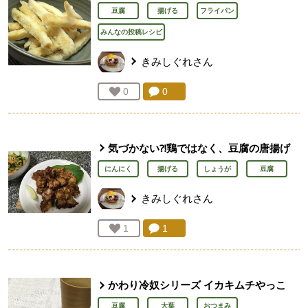
豆腐
揚げる
フライパン
みんなの投稿レシピ
きみしぐれ
さん
コメント：
0
件。コメントを見る。
お気に入り登録：
0
人が登録
気づかない⁈鶏ではなく、豆腐の唐揚げ
にんにく
揚げる
しょうが
豆腐
きみしぐれ
さん
コメント：
1
件。コメントを見る。
お気に入り登録：
1
人が登録
かわり冷奴シリーズ イカキムチやっこ
豆腐
大葉
おつまみ