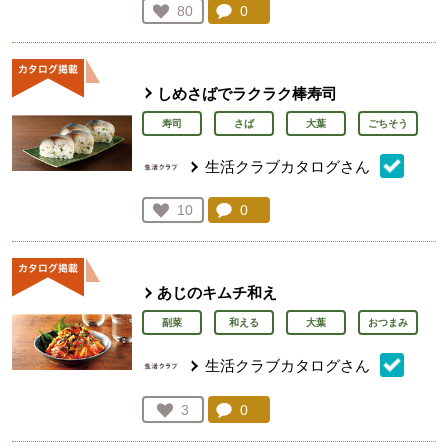
コメント：
0
件。コメントを見る。
お気に入り登録：
80
人が登録
しめさばでラクラク棒寿司
寿司
さば
大葉
ごちそう
生活クラブカタログさん
コメント：
0
件。コメントを見る。
お気に入り登録：
10
人が登録
あじのキムチ和え
副菜
和える
大葉
おつまみ
生活クラブカタログさん
コメント：
0
件。コメントを見る。
お気に入り登録：
3
人が登録