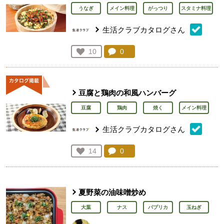
うなぎ
メイン料理
がっつり
スタミナ料理
生活クラブカタログさん
コメント：
0
件。コメントを見る。
お気に入り登録：
10
人が登録
豆腐と鶏肉の和風ハンバーグ
豆腐
鶏肉
焼く
メイン料理
生活クラブカタログさん
コメント：
0
件。コメントを見る。
お気に入り登録：
14
人が登録
夏野菜の油味噌炒め
大葉
ナス
パプリカ
玉ねぎ