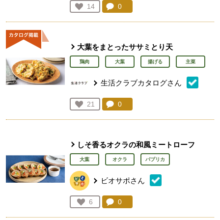
コメント：
0
件。コメントを見る。
お気に入り登録：
14
人が登録
大葉をまとったササミとり天
鶏肉
大葉
揚げる
主菜
生活クラブカタログさん
コメント：
0
件。コメントを見る。
お気に入り登録：
21
人が登録
しそ香るオクラの和風ミートローフ
大葉
オクラ
パプリカ
ビオサポさん
コメント：
0
件。コメントを見る。
お気に入り登録：
6
人が登録