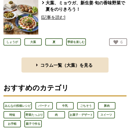
大葉、ミョウガ、新生姜 旬の香味野菜で
夏をのりきろう！
[記事を読む]
お気
6
しょうが
大葉
夏
季節を楽しむ
人が
コラム一覧（
大葉
）を見る
おすすめのカテゴリ
みんなの投稿レシピ
パーティ
牛乳
ごちそう
豚肉
時短
野菜たっぷり
肉
お菓子・デザート
スイーツ
お手軽
親子で作る