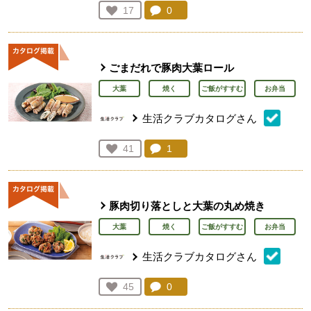
コメント：
0
件。コメントを見る。
お気に入り登録：
17
人が登録
ごまだれで豚肉大葉ロール
大葉
焼く
ご飯がすすむ
お弁当
生活クラブカタログさん
コメント：
1
件。コメントを見る。
お気に入り登録：
41
人が登録
豚肉切り落としと大葉の丸め焼き
大葉
焼く
ご飯がすすむ
お弁当
生活クラブカタログさん
コメント：
0
件。コメントを見る。
お気に入り登録：
45
人が登録