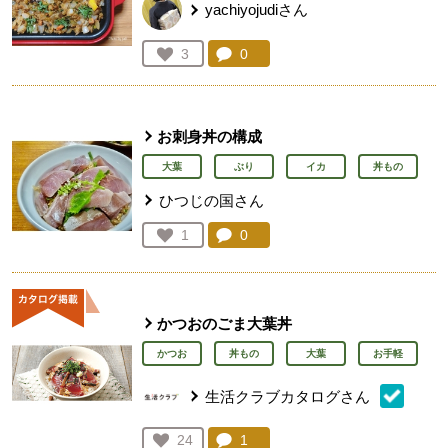
yachiyojudiさん
コメント：
0
件。コメントを見る。
お気に入り登録：
3
人が登録
お刺身丼の構成
大葉
ぶり
イカ
丼もの
ひつじの国さん
コメント：
0
件。コメントを見る。
お気に入り登録：
1
人が登録
かつおのごま大葉丼
かつお
丼もの
大葉
お手軽
生活クラブカタログさん
コメント：
1
件。コメントを見る。
お気に入り登録：
24