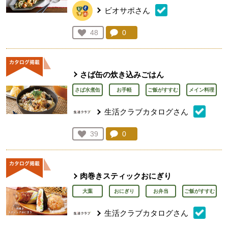
ビオサポさん
コメント：
0
件。コメントを見る。
お気に入り登録：
48
人が登録
さば缶の炊き込みごはん
さば水煮缶
お手軽
ご飯がすすむ
メイン料理
生活クラブカタログさん
コメント：
0
件。コメントを見る。
お気に入り登録：
39
人が登録
肉巻きスティックおにぎり
大葉
おにぎり
お弁当
ご飯がすすむ
生活クラブカタログさん