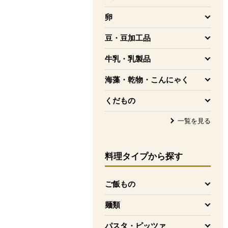
を開く
卵
を開く
豆・豆加工品
を開く
牛乳・乳製品
を開く
海藻・乾物・こんにゃく
を開く
くだもの
を開く
一覧を見る
料理タイプ
から探す
ご飯もの
を開く
麺類
を開く
パスタ・ピッツァ