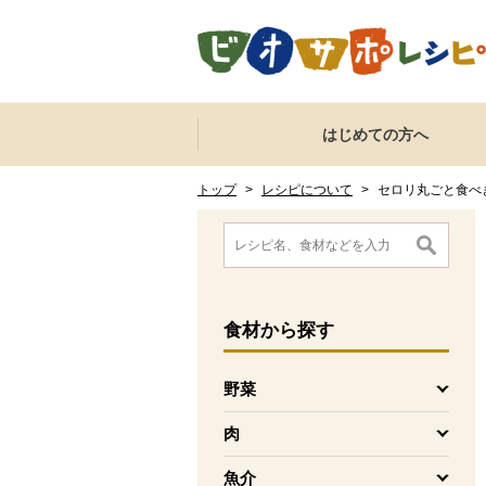
本文へジャンプする。
ページの先頭です。
ここからサイト内共通メニューです。
サイト内共通メニューをスキップする
はじめての方へ
サイト内共通メニューここまで。
ここから現在位置です。
現在位置ここまで
トップ
>
レシピについて
>
セロリ丸ごと食べ
ここから消費材検索メニューです。
消費材検索メニューここまで。
ここから本文です。
食材
から探す
野菜
を開く
肉
を開く
魚介