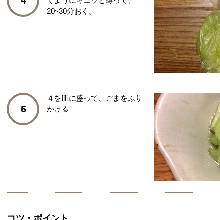
4
くようにギュッと縛って、
20~30分おく。
４を皿に盛って、ごまをふり
5
かける
コツ・ポイント