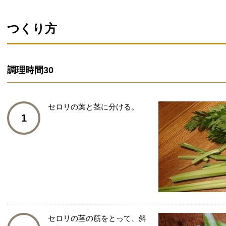
つくり方
調理時間
30
セロリの葉と茎に分ける。
1
セロリの茎の筋をとって、斜