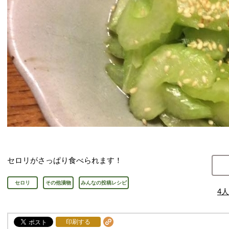
セロリがさっぱり食べられます！
セロリ
その他漬物
みんなの投稿レシピ
4
人
印刷する