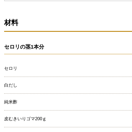
材料
セロリの茎1本分
セロリ
白だし
純米酢
皮むきいりゴマ200ｇ