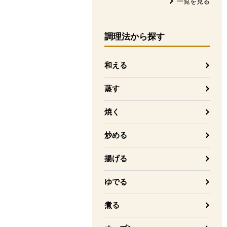
一覧を見る
調理法
から探す
和える
蒸す
焼く
炒める
揚げる
ゆでる
煮る