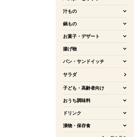
を開く
汁もの
を開く
鍋もの
を開く
お菓子・デザート
を開く
揚げ物
を開く
パン・サンドイッチ
を開く
サラダ
子ども・高齢者向け
を開く
おうち調味料
を開く
ドリンク
を開く
漬物・保存食
を開く