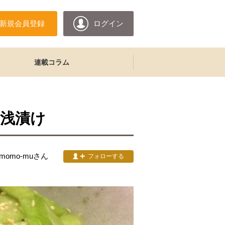
新規会員登録
ログイン
連載コラム
浅漬け
&momo-mu
さん
フォローする