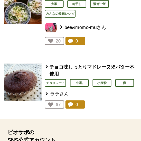
大葉
梅干し
混ぜご飯
みんなの投稿レシピ
bee&momo-muさん
コメント：
0
件。コメントを見る。
お気に入り登録：
20
人が登録
チョコ味しっとりマドレーヌ※バター不
使用
チョコレート
牛乳
小麦粉
卵
ララさん
コメント：
0
件。コメントを見る。
お気に入り登録：
67
人が登録
ビオサポの
SNS公式アカウント