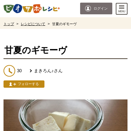
本文へジャンプする。
ページの先頭です。
ログイン
ここからサイト内共通メニューです。
サイト内共通メニューをスキップする
サイト内共通メニューここまで。
ここから現在位置です。
トップ
>
レシピについて
>
甘夏のギモーヴ
現在位置ここまで
甘夏のギモーヴ
30
まきろん♪
さん
フォローする