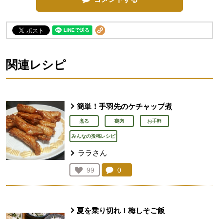
関連レシピ
簡単！手羽先のケチャップ煮
煮る
鶏肉
お手軽
みんなの投稿レシピ
ララさん
コメント：
0
件。コメントを見る。
お気に入り登録：
99
人が登録
夏を乗り切れ！梅しそご飯