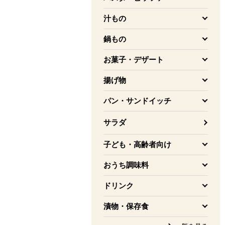
を開く
汁もの
を開く
鍋もの
を開く
お菓子・デザート
を開く
揚げ物
を開く
パン・サンドイッチ
を開く
サラダ
子ども・高齢者向け
を開く
おうち調味料
を開く
ドリンク
を開く
漬物・保存食
を開く