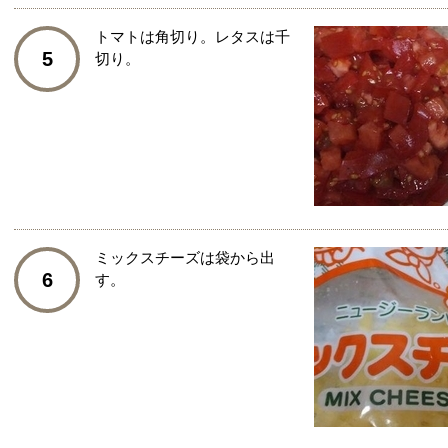
トマトは角切り。レタスは千
5
切り。
ミックスチーズは袋から出
6
す。