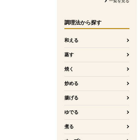
一覧を見る
調理法
から探す
和える
蒸す
焼く
炒める
揚げる
ゆでる
煮る