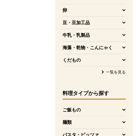
を開く
卵
を開く
豆・豆加工品
を開く
牛乳・乳製品
を開く
海藻・乾物・こんにゃく
を開く
くだもの
を開く
一覧を見る
料理タイプ
から探す
ご飯もの
を開く
麺類
を開く
パスタ・ピッツァ