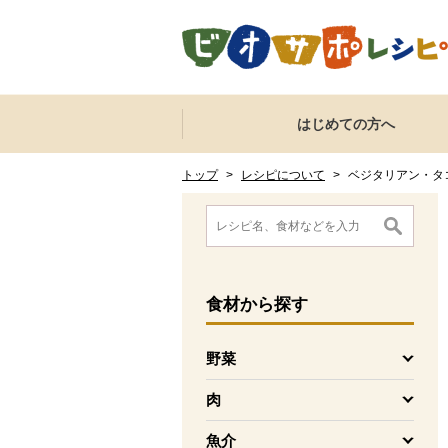
本文へジャンプする。
ページの先頭です。
ここからサイト内共通メニューです。
サイト内共通メニューをスキップする
はじめての方へ
サイト内共通メニューここまで。
ここから現在位置です。
現在位置ここまで
トップ
>
レシピについて
>
ベジタリアン・タ
ここから消費材検索メニューです。
消費材検索メニューここまで。
ここから本文です。
食材
から探す
野菜
を開く
肉
を開く
魚介