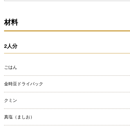
材料
2人分
ごはん
金時豆ドライパック
クミン
真塩（ましお）