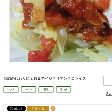
お肉の代わりに金時豆でベジタリアンタコライス
レタス
トマト
煮る
玉ねぎ
3
人
印刷する