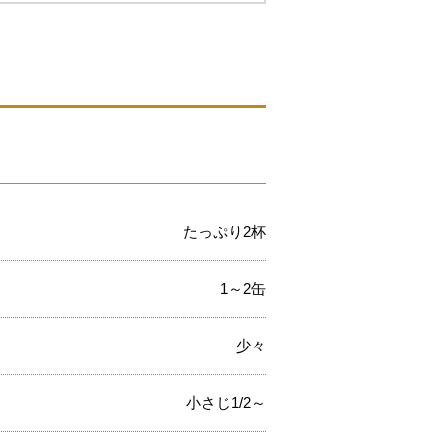
たっぷり2杯
1～2缶
少々
小さじ1/2～