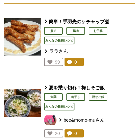
簡単！手羽先のケチャップ煮
煮る
鶏肉
お手軽
みんなの投稿レシピ
ララさん
コメント：
0
件。コメントを見る。
お気に入り登録：
99
人が登録
夏を乗り切れ！梅しそご飯
大葉
梅干し
混ぜご飯
みんなの投稿レシピ
bee&momo-muさん
コメント：
0
件。コメントを見る。
お気に入り登録：
20
人が登録