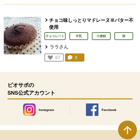
チョコ味しっとりマドレーヌ※バター不
使用
チョコレート
牛乳
小麦粉
卵
ララさん
コメント：
0
件。コメントを見る。
お気に入り登録：
67
人が登録
ビオサポの
SNS公式アカウント
Instagram
Facebook
別のウィンドウで開きます。
別のウィンドウで開きます
本文ここまで。
ここから共通フッターメニューです。