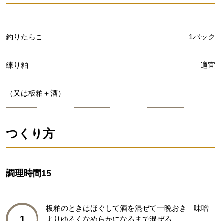
釣りたらこ
1パック
練り粕
適宜
（又は板粕＋酒）
つくり方
調理時間
15
板粕のときはほぐして酒を混ぜて一晩おき 味噌
1
よりゆるくなめらかになるまで混ぜる。