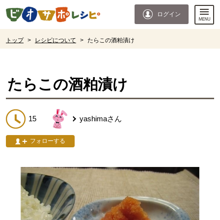
本文へジャンプする。
ページの先頭です。
ログイン
ここからサイト内共通メニューです。
サイト内共通メニューをスキップする
サイト内共通メニューここまで。
ここから現在位置です。
トップ
>
レシピについて
>
たらこの酒粕漬け
現在位置ここまで
たらこの酒粕漬け
15
yashima
さん
フォローする