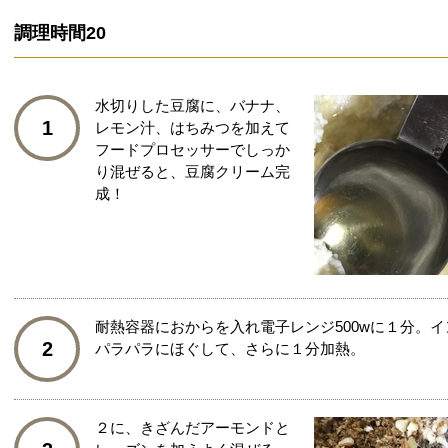
調理時間
20
水切りした豆腐に、バナナ、
1
レモン汁、はちみつを加えて
フードプロセッサーでしっか
り混ぜると、豆腐クリーム完
成！
耐熱容器におからを入れ電子レンジ500wに１分。
2
パラパラにほぐして、さらに１分加熱。
２に、きざんだアーモンドと