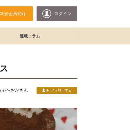
新規会員登録
ログイン
連載コラム
ス
みゃ〜おか
さん
フォローする