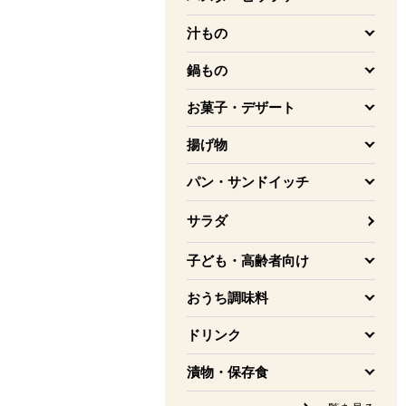
を開く
汁もの
を開く
鍋もの
を開く
お菓子・デザート
を開く
揚げ物
を開く
パン・サンドイッチ
を開く
サラダ
子ども・高齢者向け
を開く
おうち調味料
を開く
ドリンク
を開く
漬物・保存食
を開く