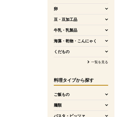
を開く
卵
を開く
豆・豆加工品
を開く
牛乳・乳製品
を開く
海藻・乾物・こんにゃく
を開く
くだもの
を開く
一覧を見る
料理タイプ
から探す
ご飯もの
を開く
麺類
を開く
パスタ・ピッツァ