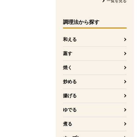
一覧を見る
調理法
から探す
和える
蒸す
焼く
炒める
揚げる
ゆでる
煮る