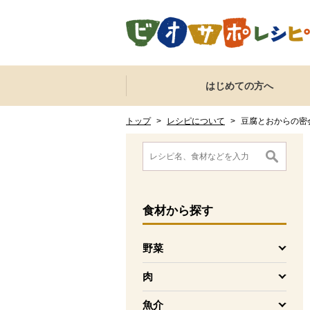
本文へジャンプする。
ページの先頭です。
ここからサイト内共通メニューです。
サイト内共通メニューをスキップする
はじめての方へ
サイト内共通メニューここまで。
ここから現在位置です。
現在位置ここまで
トップ
>
レシピについて
>
豆腐とおからの密
ここから消費材検索メニューです。
消費材検索メニューここまで。
ここから本文です。
食材
から探す
野菜
を開く
肉
を開く
魚介