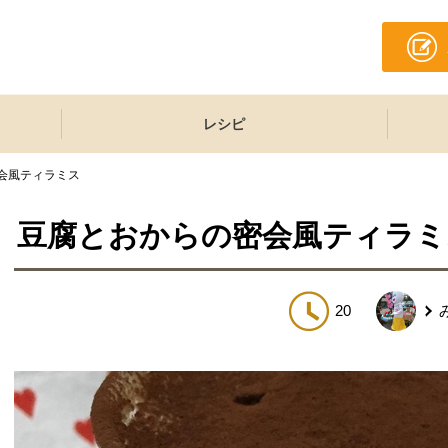
レシピ
会風ティラミス
豆腐とおからの密会風ティラミ
20