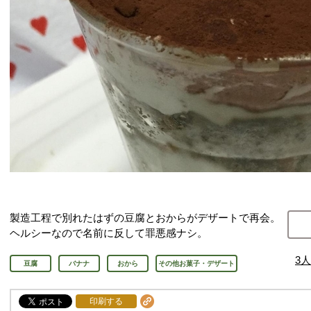
製造工程で別れたはずの豆腐とおからがデザートで再会。
ヘルシーなので名前に反して罪悪感ナシ。
3
人
豆腐
バナナ
おから
その他お菓子・デザート
印刷する