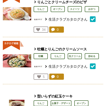
りんごとクリームチーズのピザ
りんご
オーブン
スイーツ
おやつ
生活クラブカタログさん
コメント：
0
件。コメントを見る。
お気に入り登録：
34
人が登録
牡蠣とりんごのクリームソース
牡蠣
りんご
生クリーム
炒める
生活クラブカタログさん
コメント：
0
件。コメントを見る。
お気に入り登録：
5
人が登録
型いらずの紅玉ケーキ
りんご
お菓子・デザート
オーブン