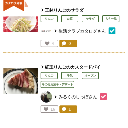
王林りんごのサラダ
りんご
白菜
サラダ
もう一品
生活クラブカタログさん
コメント：
0
件。コメントを見る。
お気に入り登録：
4
人が登録
紅玉りんごのカスタードパイ
りんご
牛乳
オーブン
その他お菓子・デザート
みるくのしっぽさん
コメント：
1
件。コメントを見る。
お気に入り登録：
16
人が登録