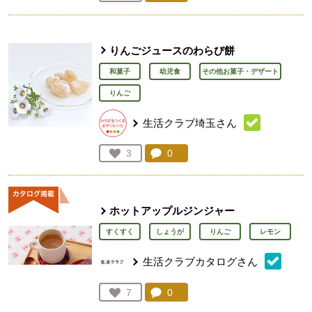
人が登録
りんごジュースのわらび餅
和菓子
幼児食
その他お菓子・デザート
りんご
生活クラブ埼玉さん
コメント：
0
件。コメントを見る。
お気に入り登録：
3
人が登録
ホットアップルジンジャー
すくすく
しょうが
りんご
レモン
生活クラブカタログさん
コメント：
0
件。コメントを見る。
お気に入り登録：
7
人が登録