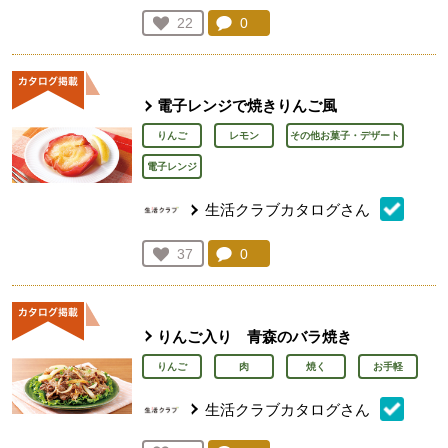
コメント：
0
件。コメントを見る。
お気に入り登録：
22
人が登録
電子レンジで焼きりんご風
りんご
レモン
その他お菓子・デザート
電子レンジ
生活クラブカタログさん
コメント：
0
件。コメントを見る。
お気に入り登録：
37
人が登録
りんご入り 青森のバラ焼き
りんご
肉
焼く
お手軽
生活クラブカタログさん