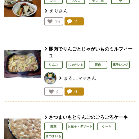
かぶ
りんご
もう一品
冬
えりさん
コメント：
2
件。コメントを見る。
お気に入り登録：
16
人が登録
豚肉でりんごとじゃがいものミルフィー
ユ
りんご
じゃがいも
豚肉
電子レンジ
まるこママさん
コメント：
0
件。コメントを見る。
お気に入り登録：
4
人が登録
さつまいもとりんごのごろごろケーキ
野菜
お菓子・デザート
ケーキ
さつまいも