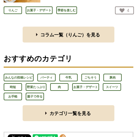
お気
4
りんご
お菓子・デザート
季節を楽しむ
人が
コラム一覧（
りんご
）を見る
おすすめのカテゴリ
みんなの投稿レシピ
パーティ
牛乳
ごちそう
豚肉
時短
野菜たっぷり
肉
お菓子・デザート
スイーツ
お手軽
親子で作る
カテゴリ一覧を見る