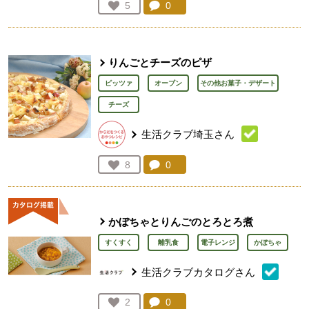
コメント：
0
件。コメントを見る。
お気に入り登録：
5
人が登録
りんごとチーズのピザ
ピッツァ
オーブン
その他お菓子・デザート
チーズ
生活クラブ埼玉さん
コメント：
0
件。コメントを見る。
お気に入り登録：
8
人が登録
かぼちゃとりんごのとろとろ煮
すくすく
離乳食
電子レンジ
かぼちゃ
生活クラブカタログさん
コメント：
0
件。コメントを見る。
お気に入り登録：
2