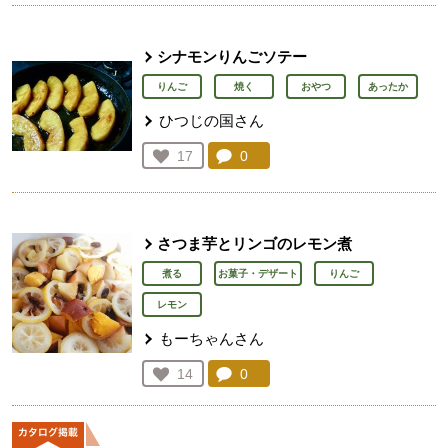
シナモンりんごソテー
りんご
焼く
おやつ
あったか
ひつじの国さん
コメント：
0
件。コメントを見る。
お気に入り登録：
17
人が登録
さつま芋とリンゴのレモン煮
煮る
お菓子・デザート
りんご
レモン
もーちゃんさん
コメント：
0
件。コメントを見る。
お気に入り登録：
14
人が登録