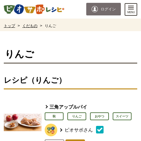
本文へジャンプする。
ページの先頭です。
ログイン
ここからサイト内共通メニューです。
サイト内共通メニューをスキップする
サイト内共通メニューここまで。
ここから現在位置です。
トップ
>
くだもの
>
りんご
現在位置ここまで
りんご
レシピ（りんご）
三角アップルパイ
秋
りんご
おやつ
スイーツ
ビオサポさん