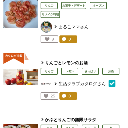
りんご
お菓子・デザート
オーブン
リメイク料理
まるこママさん
コメント：
0
件。コメントを見る。
お気に入り登録：
9
人が登録
りんごとレモンのお酒
りんご
レモン
さっぱり
お酒
生活クラブカタログさん
コメント：
0
件。コメントを見る。
お気に入り登録：
25
人が登録
かぶとりんごの無限サラダ