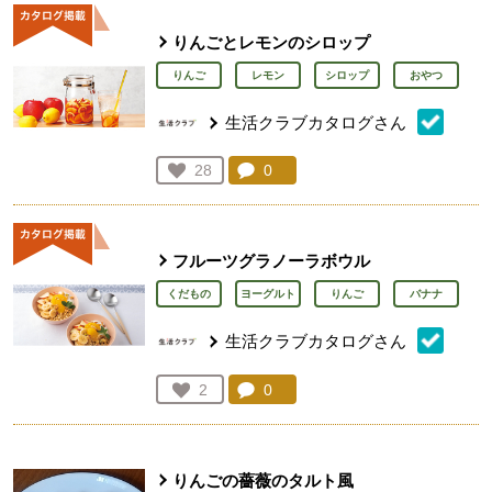
りんごとレモンのシロップ
りんご
レモン
シロップ
おやつ
生活クラブカタログさん
コメント：
0
件。コメントを見る。
お気に入り登録：
28
人が登録
フルーツグラノーラボウル
くだもの
ヨーグルト
りんご
バナナ
生活クラブカタログさん
コメント：
0
件。コメントを見る。
お気に入り登録：
2
人が登録
りんごの薔薇のタルト風