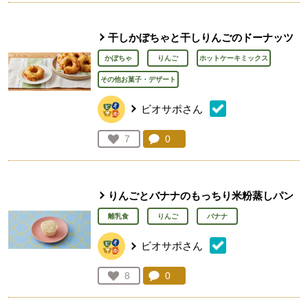
干しかぼちゃと干しりんごのドーナッツ
かぼちゃ
りんご
ホットケーキミックス
その他お菓子・デザート
ビオサポさん
コメント：
0
件。コメントを見る。
お気に入り登録：
7
人が登録
りんごとバナナのもっちり米粉蒸しパン
離乳食
りんご
バナナ
ビオサポさん
コメント：
0
件。コメントを見る。
お気に入り登録：
8
人が登録