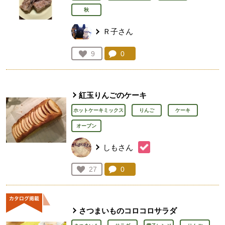
秋
Ｒ子さん
コメント：
0
件。コメントを見る。
お気に入り登録：
9
人が登録
紅玉りんごのケーキ
ホットケーキミックス
りんご
ケーキ
オーブン
しもさん
コメント：
0
件。コメントを見る。
お気に入り登録：
27
人が登録
さつまいものコロコロサラダ