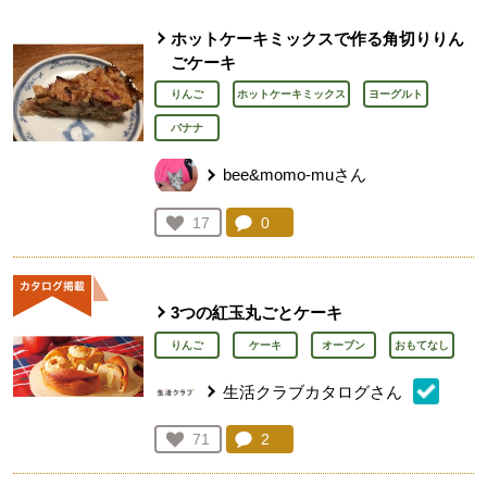
ホットケーキミックスで作る角切りりん
ごケーキ
りんご
ホットケーキミックス
ヨーグルト
バナナ
bee&momo-muさん
コメント：
0
件。コメントを見る。
お気に入り登録：
17
人が登録
3つの紅玉丸ごとケーキ
りんご
ケーキ
オーブン
おもてなし
生活クラブカタログさん
コメント：
2
件。コメントを見る。
お気に入り登録：
71
人が登録