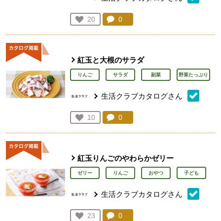
コメント：
0
件。コメントを見る。
お気に入り登録：
20
人が登録
紅玉と大根のサラダ
りんご
サラダ
副菜
野菜たっぷり
生活クラブカタログさん
コメント：
0
件。コメントを見る。
お気に入り登録：
10
人が登録
紅玉りんごのやわらかゼリー
ゼリー
りんご
おやつ
子ども
生活クラブカタログさん
コメント：
0
件。コメントを見る。
お気に入り登録：
23