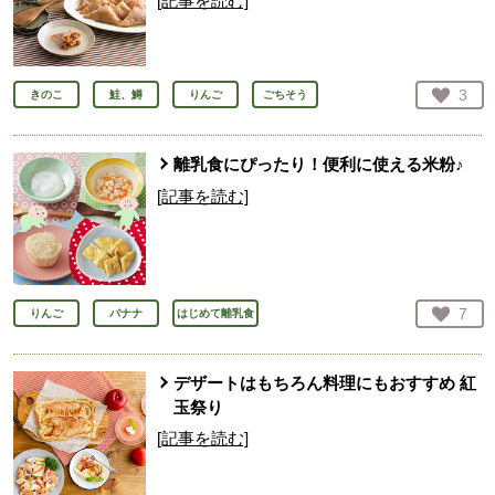
[記事を読む]
お気
3
きのこ
鮭、鱒
りんご
ごちそう
人が
離乳食にぴったり！便利に使える米粉♪
[記事を読む]
お気
7
りんご
バナナ
はじめて離乳食
人が
デザートはもちろん料理にもおすすめ 紅
玉祭り
[記事を読む]