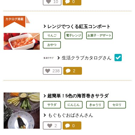
コメント：
0
件。コメントを見る。
お気に入り登録：
10
人が登録
レンジでつくる紅玉コンポート
りんご
電子レンジ
お菓子・デザート
おやつ
生活クラブカタログさん
コメント：
2
件。コメントを見る。
お気に入り登録：
238
人が登録
超簡単！5色の海苔巻きサラダ
サラダ
にんじん
きゅうり
セロリ
もぐもぐおばさんさん
コメント：
0
件。コメントを見る。
お気に入り登録：
2
人が登録