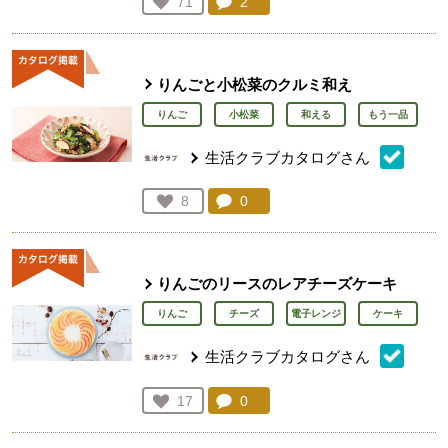
コメント：
2
件。コメントを見る。
お気に入り登録：
71
人が登録
りんごと小松菜のクルミ和え
りんご
小松菜
和える
もう一品
生活クラブカタログさん
コメント：
0
件。コメントを見る。
お気に入り登録：
8
人が登録
りんごのリースのレアチーズケーキ
りんご
チーズ
電子レンジ
ケーキ
生活クラブカタログさん
コメント：
0
件。コメントを見る。
お気に入り登録：
17
人が登録