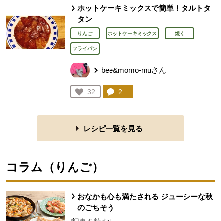
ホットケーキミックスで簡単！タルトタ
タン
りんご
ホットケーキミックス
焼く
フライパン
bee&momo-muさん
コメント：
2
件。コメントを見る。
お気に入り登録：
32
人が登録
レシピ一覧を見る
コラム（
りんご
）
おなかも心も満たされる ジューシーな秋
のごちそう