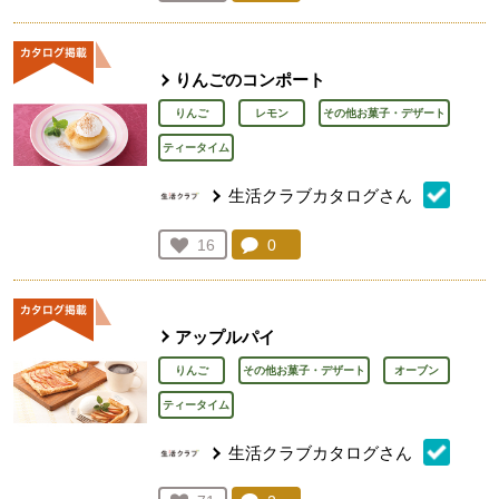
人が登録
りんごのコンポート
りんご
レモン
その他お菓子・デザート
ティータイム
生活クラブカタログさん
コメント：
0
件。コメントを見る。
お気に入り登録：
16
人が登録
アップルパイ
りんご
その他お菓子・デザート
オーブン
ティータイム
生活クラブカタログさん