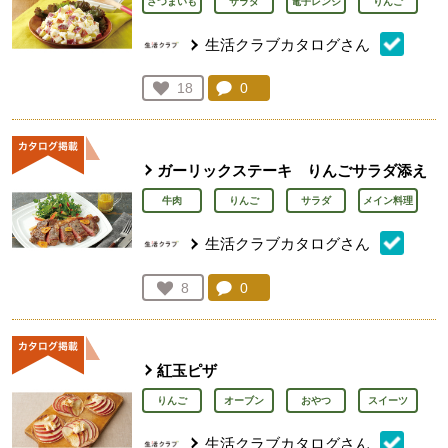
さつまいも
サラダ
電子レンジ
りんご
生活クラブカタログさん
コメント：
0
件。コメントを見る。
お気に入り登録：
18
人が登録
ガーリックステーキ りんごサラダ添え
牛肉
りんご
サラダ
メイン料理
生活クラブカタログさん
コメント：
0
件。コメントを見る。
お気に入り登録：
8
人が登録
紅玉ピザ
りんご
オーブン
おやつ
スイーツ
生活クラブカタログさん