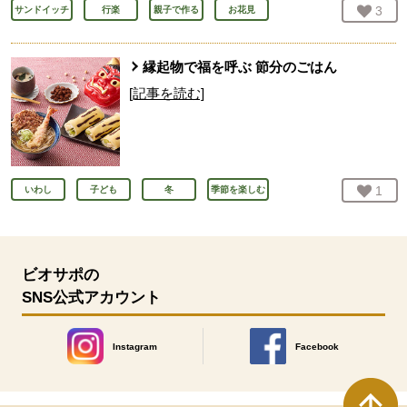
お気
3
人
サンドイッチ
行楽
親子で作る
お花見
縁起物で福を呼ぶ 節分のごはん
[記事を読む]
お気
1
人
いわし
子ども
冬
季節を楽しむ
ビオサポの
SNS公式アカウント
Instagram
Facebook
別のウィンドウで開きます。
別のウィンドウで開きます