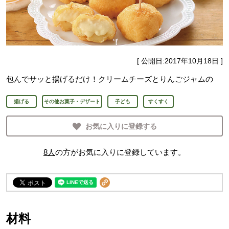
[ 公開日:
2017年10月18日
]
包んでサッと揚げるだけ！クリームチーズとりんごジャムの
揚げる
その他お菓子・デザート
子ども
すくすく
お気に入りに登録する
8
人
の方がお気に入りに登録しています。
材料