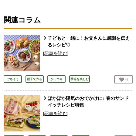
関連コラム
子どもと一緒に！お父さんに感謝を伝え
るレシピ♡
[記事を読む]
お気
0
人
ごちそう
親子で作る
がっつり
季節を楽しむ
ぽかぽか陽気のおでかけに♪ 春のサンド
イッチレシピ特集
[記事を読む]