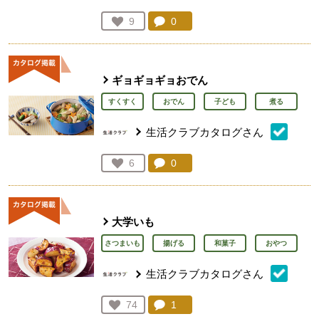
コメント：
0
件。コメントを見る。
お気に入り登録：
9
人が登録
ギョギョギョおでん
すくすく
おでん
子ども
煮る
生活クラブカタログさん
コメント：
0
件。コメントを見る。
お気に入り登録：
6
人が登録
大学いも
さつまいも
揚げる
和菓子
おやつ
生活クラブカタログさん
コメント：
1
件。コメントを見る。
お気に入り登録：
74
人が登録