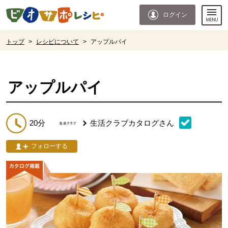
本文へジャンプする。
ページの先頭です。
ログイン
ここからサイト内共通メニューです。
サイト内共通メニューをスキップする
サイト内共通メニューここまで。
ここから現在位置です。
トップ
>
レシピについて
>
アップルパイ
現在位置ここまで
アップルパイ
20分
生活クラブカタログ
さん
フォローする