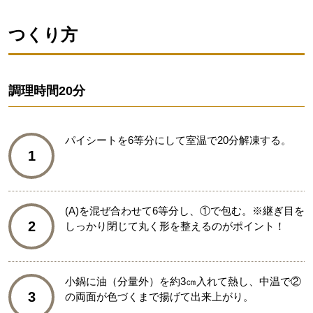
つくり方
調理時間
20分
パイシートを6等分にして室温で20分解凍する。
1
(A)を混ぜ合わせて6等分し、①で包む。※継ぎ目を
2
しっかり閉じて丸く形を整えるのがポイント！
小鍋に油（分量外）を約3㎝入れて熱し、中温で②
3
の両面が色づくまで揚げて出来上がり。