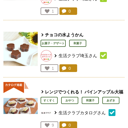
コメント：
0
件。コメントを見る。
お気に入り登録：
1
人が登録
チョコの水ようかん
お菓子・デザート
和菓子
生活クラブ埼玉さん
コメント：
0
件。コメントを見る。
お気に入り登録：
1
人が登録
レンジでつくれる！ パインアップル大福
すくすく
おやつ
和菓子
あずき
生活クラブカタログさん
コメント：
0
件。コメントを見る。
お気に入り登録：
9