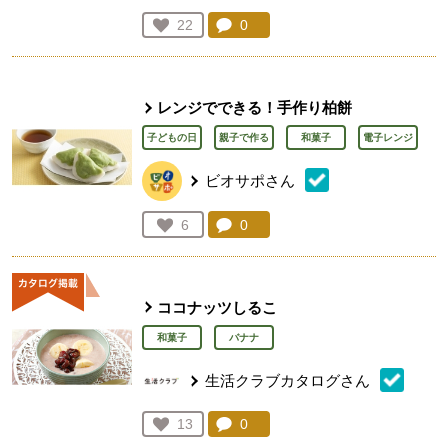
コメント：
0
件。コメントを見る。
お気に入り登録：
22
人が登録
レンジでできる！手作り柏餅
子どもの日
親子で作る
和菓子
電子レンジ
ビオサポさん
コメント：
0
件。コメントを見る。
お気に入り登録：
6
人が登録
ココナッツしるこ
和菓子
バナナ
生活クラブカタログさん
コメント：
0
件。コメントを見る。
お気に入り登録：
13
人が登録