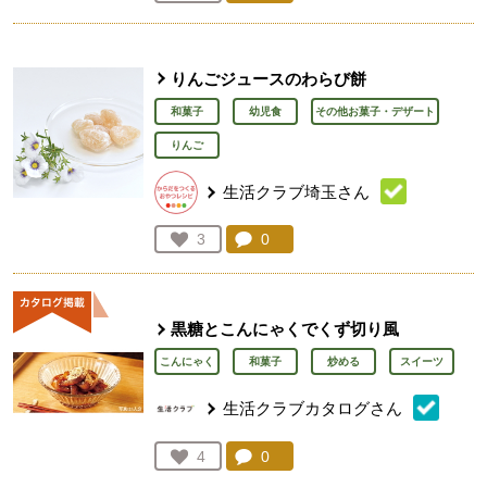
人が登録
りんごジュースのわらび餅
和菓子
幼児食
その他お菓子・デザート
りんご
生活クラブ埼玉さん
コメント：
0
件。コメントを見る。
お気に入り登録：
3
人が登録
黒糖とこんにゃくでくず切り風
こんにゃく
和菓子
炒める
スイーツ
生活クラブカタログさん
コメント：
0
件。コメントを見る。
お気に入り登録：
4
人が登録