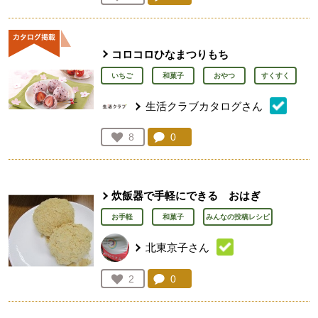
人が登録
コロコロひなまつりもち
いちご
和菓子
おやつ
すくすく
生活クラブカタログさん
コメント：
0
件。コメントを見る。
お気に入り登録：
8
人が登録
炊飯器で手軽にできる おはぎ
お手軽
和菓子
みんなの投稿レシピ
北東京子さん
コメント：
0
件。コメントを見る。
お気に入り登録：
2
人が登録