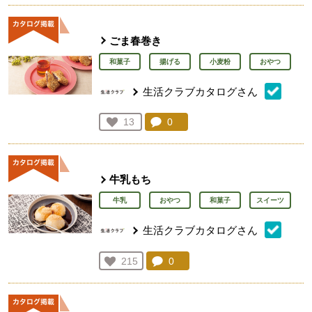
ごま春巻き
和菓子
揚げる
小麦粉
おやつ
生活クラブカタログさん
コメント：
0
件。コメントを見る。
お気に入り登録：
13
人が登録
牛乳もち
牛乳
おやつ
和菓子
スイーツ
生活クラブカタログさん
コメント：
0
件。コメントを見る。
お気に入り登録：
215
人が登録