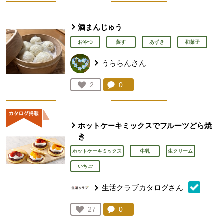
酒まんじゅう
おやつ
蒸す
あずき
和菓子
うららんさん
コメント：
0
件。コメントを見る。
お気に入り登録：
2
人が登録
ホットケーキミックスでフルーツどら焼
き
ホットケーキミックス
牛乳
生クリーム
いちご
生活クラブカタログさん
コメント：
0
件。コメントを見る。
お気に入り登録：
27
人が登録