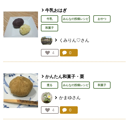
牛乳おはぎ
牛乳
みんなの投稿レシピ
おやつ
和菓子
くみりん♡さん
コメント：
0
件。コメントを見る。
お気に入り登録：
4
人が登録
かんたん和菓子・栗
煮る
みんなの投稿レシピ
和菓子
かまゆさん
コメント：
0
件。コメントを見る。
お気に入り登録：
4
人が登録