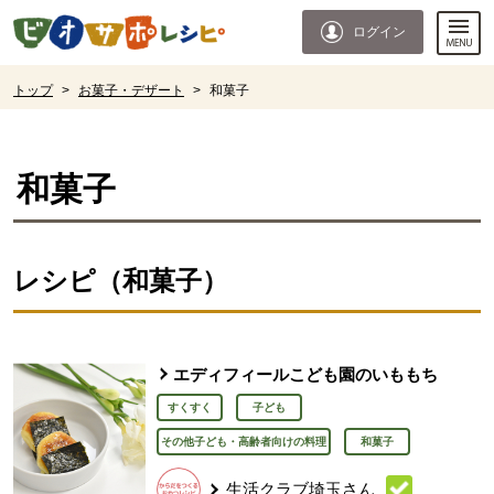
本文へジャンプする。
ページの先頭です。
ログイン
ここからサイト内共通メニューです。
サイト内共通メニューをスキップする
サイト内共通メニューここまで。
ここから現在位置です。
トップ
>
お菓子・デザート
>
和菓子
現在位置ここまで
和菓子
レシピ（和菓子）
エディフィールこども園のいももち
すくすく
子ども
その他子ども・高齢者向けの料理
和菓子
生活クラブ埼玉さん