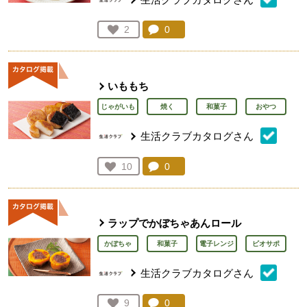
コメント：
0
件。コメントを見る。
お気に入り登録：
2
人が登録
いももち
じゃがいも
焼く
和菓子
おやつ
生活クラブカタログさん
コメント：
0
件。コメントを見る。
お気に入り登録：
10
人が登録
ラップでかぼちゃあんロール
かぼちゃ
和菓子
電子レンジ
ビオサポ
生活クラブカタログさん
コメント：
0
件。コメントを見る。
お気に入り登録：
9