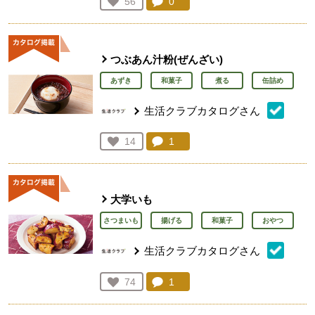
コメント：
0
件。コメントを見る。
お気に入り登録：
56
人が登録
つぶあん汁粉(ぜんざい)
あずき
和菓子
煮る
缶詰め
生活クラブカタログさん
コメント：
1
件。コメントを見る。
お気に入り登録：
14
人が登録
大学いも
さつまいも
揚げる
和菓子
おやつ
生活クラブカタログさん
コメント：
1
件。コメントを見る。
お気に入り登録：
74
人が登録