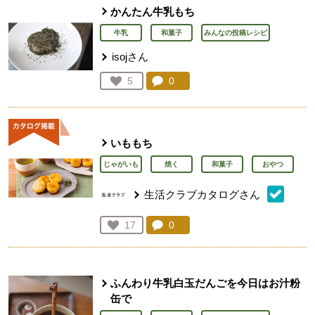
かんたん牛乳もち
牛乳
和菓子
みんなの投稿レシピ
isojさん
コメント：
0
件。コメントを見る。
お気に入り登録：
5
人が登録
いももち
じゃがいも
焼く
和菓子
おやつ
生活クラブカタログさん
コメント：
0
件。コメントを見る。
お気に入り登録：
17
人が登録
ふんわり牛乳白玉だんごを今日はお汁粉
缶で