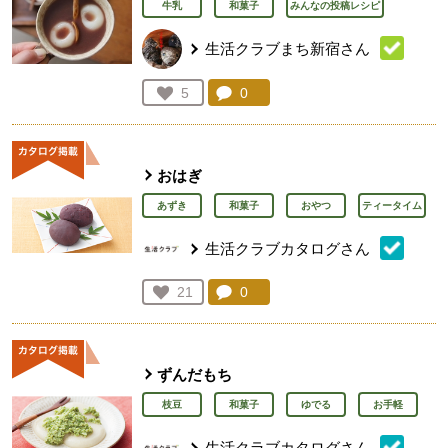
牛乳
和菓子
みんなの投稿レシピ
生活クラブまち新宿さん
コメント：
0
件。コメントを見る。
お気に入り登録：
5
人が登録
おはぎ
あずき
和菓子
おやつ
ティータイム
生活クラブカタログさん
コメント：
0
件。コメントを見る。
お気に入り登録：
21
人が登録
ずんだもち
枝豆
和菓子
ゆでる
お手軽
生活クラブカタログさん