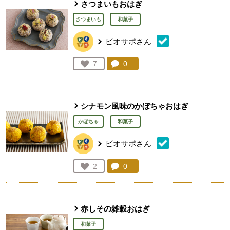
さつまいもおはぎ
さつまいも
和菓子
ビオサポさん
コメント：
0
件。コメントを見る。
お気に入り登録：
7
人が登録
シナモン風味のかぼちゃおはぎ
かぼちゃ
和菓子
ビオサポさん
コメント：
0
件。コメントを見る。
お気に入り登録：
2
人が登録
赤しその雑穀おはぎ
和菓子