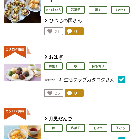
１
さつまいも
和菓子
蒸す
おやつ
ひつじの国さん
コメント：
0
件。コメントを見る。
お気に入り登録：
21
人が登録
おはぎ
和菓子
秋
持ち寄り
生活クラブカタログさん
コメント：
0
件。コメントを見る。
お気に入り登録：
25
人が登録
月見だんご
秋
和菓子
おやつ
子ども