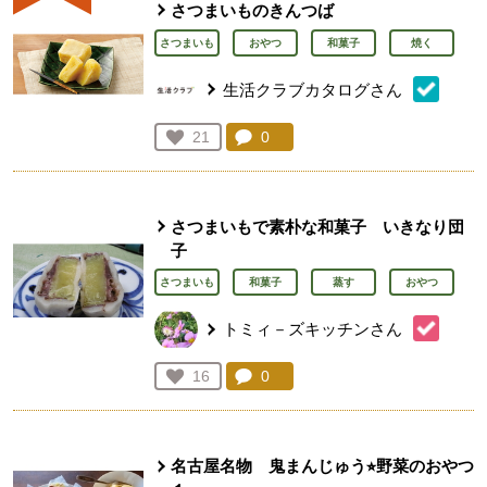
さつまいものきんつば
さつまいも
おやつ
和菓子
焼く
生活クラブカタログさん
コメント：
0
件。コメントを見る。
お気に入り登録：
21
人が登録
さつまいもで素朴な和菓子 いきなり団
子
さつまいも
和菓子
蒸す
おやつ
トミィ－ズキッチンさん
コメント：
0
件。コメントを見る。
お気に入り登録：
16
人が登録
名古屋名物 鬼まんじゅう⭐︎野菜のおやつ