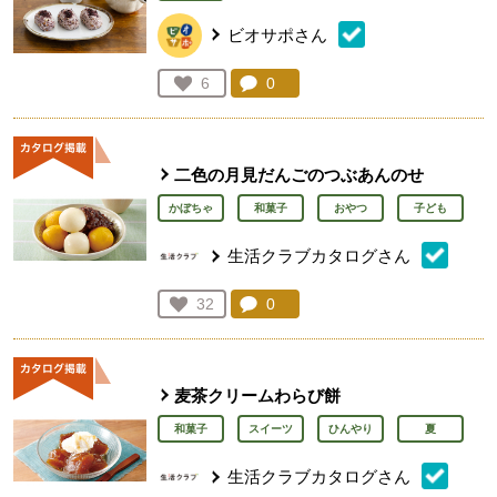
ビオサポさん
コメント：
0
件。コメントを見る。
お気に入り登録：
6
人が登録
二色の月見だんごのつぶあんのせ
かぼちゃ
和菓子
おやつ
子ども
生活クラブカタログさん
コメント：
0
件。コメントを見る。
お気に入り登録：
32
人が登録
麦茶クリームわらび餅
和菓子
スイーツ
ひんやり
夏
生活クラブカタログさん