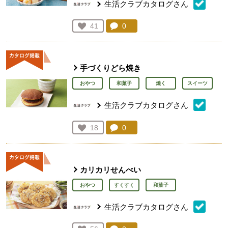
生活クラブカタログさん
コメント：
0
件。コメントを見る。
お気に入り登録：
41
人が登録
手づくりどら焼き
おやつ
和菓子
焼く
スイーツ
生活クラブカタログさん
コメント：
0
件。コメントを見る。
お気に入り登録：
18
人が登録
カリカリせんべい
おやつ
すくすく
和菓子
生活クラブカタログさん