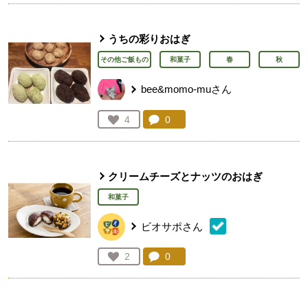
うちの彩りおはぎ
その他ご飯もの
和菓子
春
秋
bee&momo-muさん
コメント：
0
件。コメントを見る。
お気に入り登録：
4
人が登録
クリームチーズとナッツのおはぎ
和菓子
ビオサポさん
コメント：
0
件。コメントを見る。
お気に入り登録：
2
人が登録