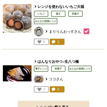
レンジを使わないいちご大福
いちご
蒸す
和菓子
みんなの投稿レシピ
まりりんおっすさん
コメント：
3
件。コメントを見る。
お気に入り登録：
5
人が登録
はんなりおやつ♪生八つ橋
電子レンジ
和菓子
みんなの投稿レシピ
ココさん
コメント：
0
件。コメントを見る。
お気に入り登録：
7
人が登録