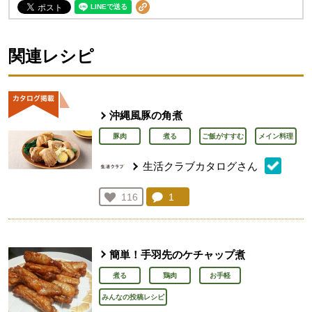
関連レシピ
沖縄風豚の角煮
豚肉
煮る
ご飯がすすむ
メイン料理
生活クラブカタログさん
コメント：
1
件。コメントを見る。
お気に入り登録：
116
人が登録
簡単！手羽先のケチャップ煮
煮る
鶏肉
お手軽
みんなの投稿レシピ