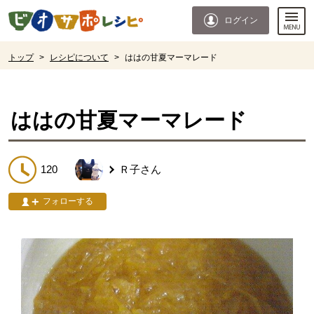
本文へジャンプする。
ページの先頭です。
ログイン
ここからサイト内共通メニューです。
サイト内共通メニューをスキップする
サイト内共通メニューここまで。
ここから現在位置です。
トップ
>
レシピについて
>
ははの甘夏マーマレード
現在位置ここまで
ははの甘夏マーマレード
120
Ｒ子
さん
フォローする