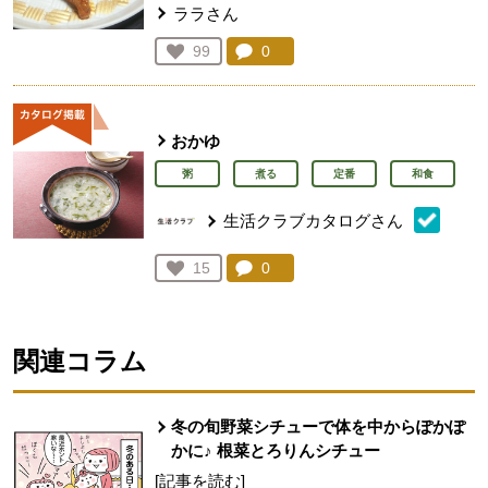
ララさん
コメント：
0
件。コメントを見る。
お気に入り登録：
99
人が登録
おかゆ
粥
煮る
定番
和食
生活クラブカタログさん
コメント：
0
件。コメントを見る。
お気に入り登録：
15
人が登録
関連コラム
冬の旬野菜シチューで体を中からぽかぽ
かに♪ 根菜とろりんシチュー
[記事を読む]