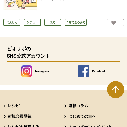
お気
1
人
にんじん
シチュー
煮る
子育てあるある
ビオサポの
SNS公式アカウント
Instagram
Facebook
別のウィンドウで開きます。
別のウィンドウで開きます
本文ここまで。
ここから共通フッターメニューです。
レシピ
連載コラム
新規会員登録
はじめての方へ
レシピを投稿する
キャンペーン・イベント