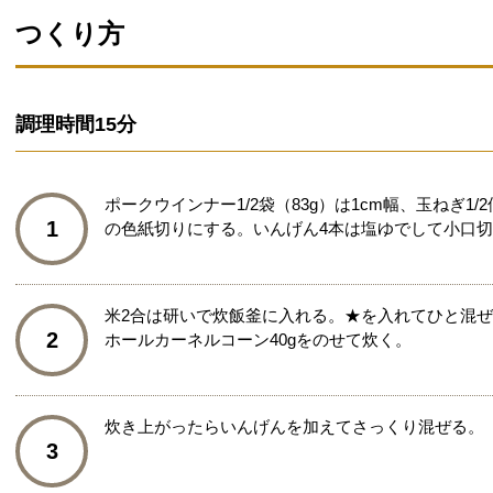
つくり方
調理時間
15分
ポークウインナー1/2袋（83g）は1cm幅、玉ねぎ1/2
1
の色紙切りにする。いんげん4本は塩ゆでして小口
米2合は研いで炊飯釜に入れる。★を入れてひと混
2
ホールカーネルコーン40gをのせて炊く。
炊き上がったらいんげんを加えてさっくり混ぜる。
3