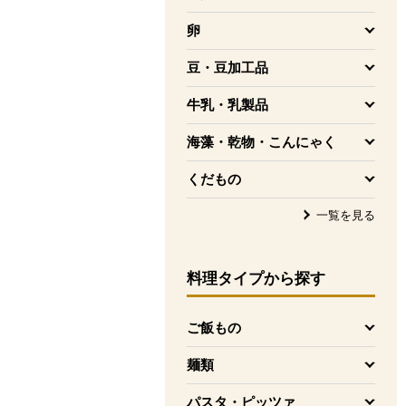
を開く
卵
を開く
豆・豆加工品
を開く
牛乳・乳製品
を開く
海藻・乾物・こんにゃく
を開く
くだもの
を開く
一覧を見る
料理タイプ
から探す
ご飯もの
を開く
麺類
を開く
パスタ・ピッツァ