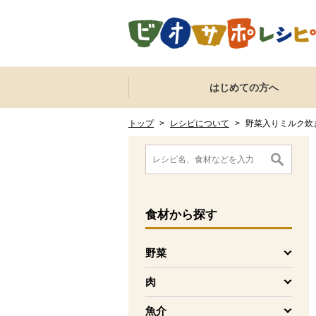
本文へジャンプする。
ページの先頭です。
ここからサイト内共通メニューです。
サイト内共通メニューをスキップする
はじめての方へ
サイト内共通メニューここまで。
ここから現在位置です。
現在位置ここまで
トップ
>
レシピについて
>
野菜入りミルク炊
ここから消費材検索メニューです。
消費材検索メニューここまで。
ここから本文です。
食材
から探す
野菜
を開く
肉
を開く
魚介