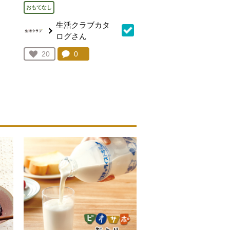
おもてなし
生活クラブカタ
ログさん
を見る。
コメント：
0
件。コメントを見る。
お気に入り登録：
20
人が登録