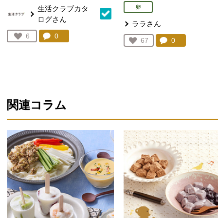
生活クラブカタ
卵
ログさん
ララさん
コメント：
0
件。コメントを見る。
お気に入り登録：
6
コメント：
0
件。コメント
お気に入り登録：
67
人が登録
人が登録
関連コラム