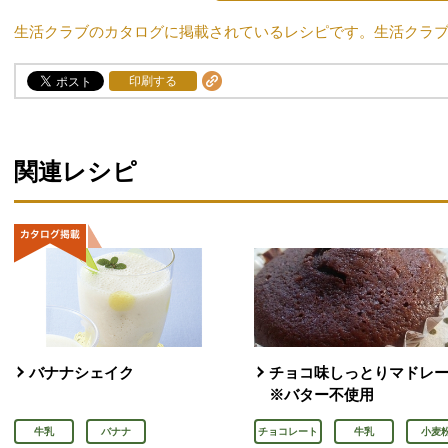
生活クラブのカタログに掲載されているレシピです。生活クラ
印刷する
関連レシピ
バナナシェイク
チョコ味しっとりマドレ
※バター不使用
牛乳
バナナ
チョコレート
牛乳
小麦