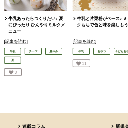
牛乳あったらつくりたい♪ 夏
牛乳と片栗粉がベース♪ ミ
にぴったり ひんやりミルクメ
クもちで色と味を楽しも
ニュー
[記事を読む]
[記事を読む]
牛乳
チーズ
夏休み
牛乳
おやつ
子どもお
夏
お気に入り登録：
11
人が登録
お気に入り登録：
3
人が登録
連載コラム
新規