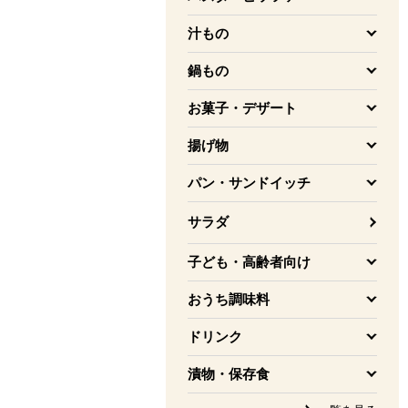
を開く
汁もの
を開く
鍋もの
を開く
お菓子・デザート
を開く
揚げ物
を開く
パン・サンドイッチ
を開く
サラダ
子ども・高齢者向け
を開く
おうち調味料
を開く
ドリンク
を開く
漬物・保存食
を開く