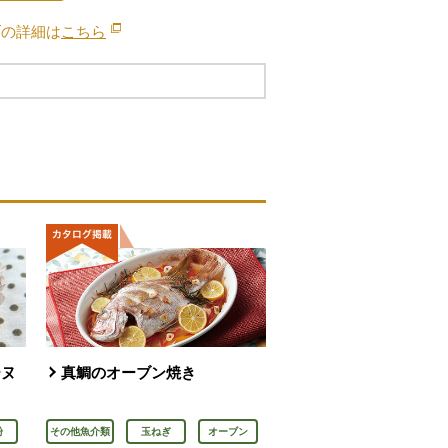
ブの詳細は
こちら
別のウィンドウで開きます。
ーヌ
真鯛のオーブン焼き
粉
その他魚介類
玉ねぎ
オーブン