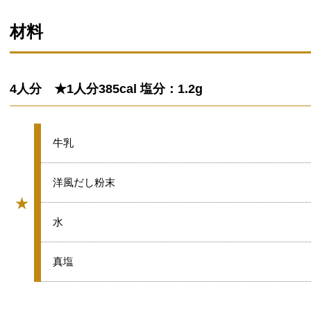
材料
4人分 ★1人分385cal 塩分：1.2g
★
牛乳
★
洋風だし粉末
★
グループ
★
水
★
真塩