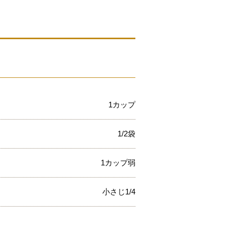
1カップ
1/2袋
1カップ弱
小さじ1/4