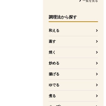
一覧を見る
調理法
から探す
和える
蒸す
焼く
炒める
揚げる
ゆでる
煮る