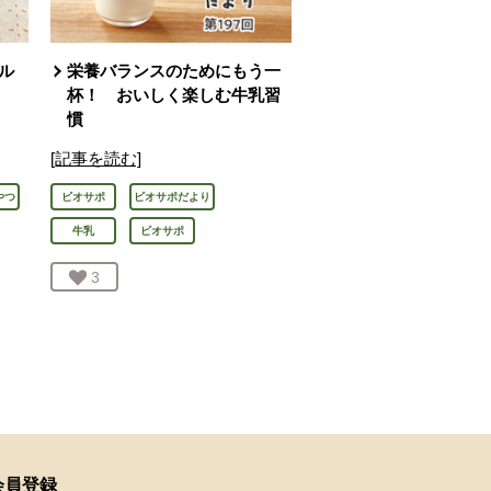
ル
栄養バランスのためにもう一
う
杯！ おいしく楽しむ牛乳習
慣
[記事を読む]
やつ
ビオサポ
ビオサポだより
牛乳
ビオサポ
お気に入り登録：
3
人が登録
会員登録