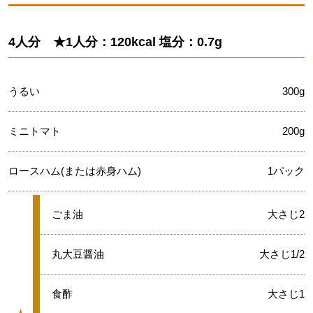
4人分 ★1人分：120kcal 塩分：0.7g
うるい
300g
ミニトマト
200g
ロースハム(または赤身ハム)
1パック
★
ごま油
大さじ2
★
丸大豆醤油
大さじ1/2
★
食酢
大さじ1