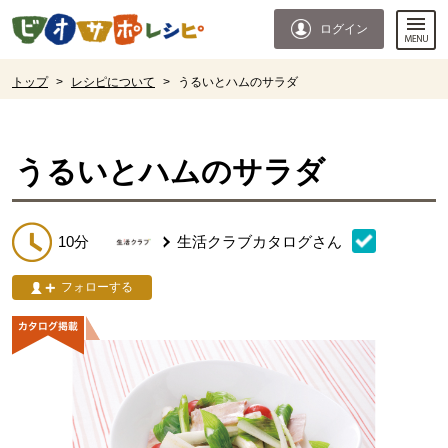
本文へジャンプする。
ページの先頭です。
ログイン
ここからサイト内共通メニューです。
サイト内共通メニューをスキップする
サイト内共通メニューここまで。
ここから現在位置です。
トップ
>
レシピについて
>
うるいとハムのサラダ
現在位置ここまで
うるいとハムのサラダ
10分
生活クラブカタログ
さん
フォローする