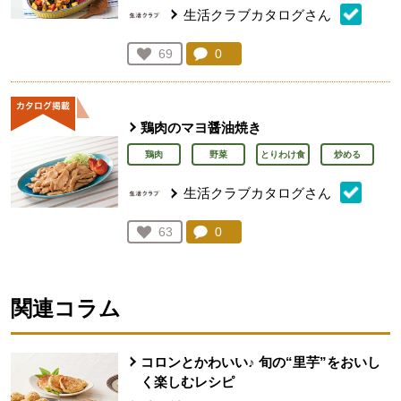
生活クラブカタログさん
コメント：
0
件。コメントを見る。
お気に入り登録：
69
人が登録
鶏肉のマヨ醤油焼き
鶏肉
野菜
とりわけ食
炒める
生活クラブカタログさん
コメント：
0
件。コメントを見る。
お気に入り登録：
63
人が登録
関連コラム
コロンとかわいい♪ 旬の“里芋”をおいし
く楽しむレシピ