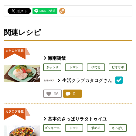
関連レシピ
海南鶏飯
きゅうり
トマト
ゆでる
ビオサポ
生活クラブカタログさん
コメント：
0
件。コメントを見る。
お気に入り登録：
66
人が登録
基本のさっぱりラタトゥイユ
ズッキーニ
トマト
炒める
さっぱり