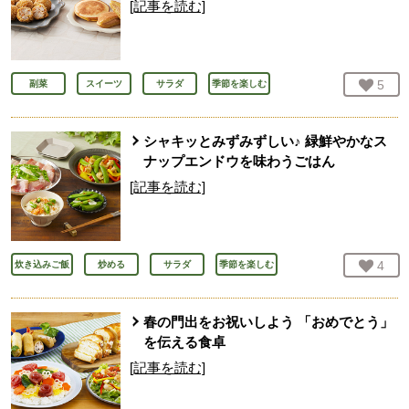
[記事を読む]
お気
5
人
副菜
スイーツ
サラダ
季節を楽しむ
シャキッとみずみずしい♪ 緑鮮やかなス
ナップエンドウを味わうごはん
[記事を読む]
お気
4
人
炊き込みご飯
炒める
サラダ
季節を楽しむ
春の門出をお祝いしよう 「おめでとう」
を伝える食卓
[記事を読む]