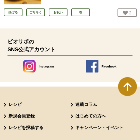
お気
2
人
揚げる
ごちそう
お祝い
春
ビオサポの
SNS公式アカウント
Instagram
Facebook
別のウィンドウで開きます。
別のウィンドウで開きます
本文ここまで。
ここから共通フッターメニューです。
レシピ
連載コラム
新規会員登録
はじめての方へ
レシピを投稿する
キャンペーン・イベント