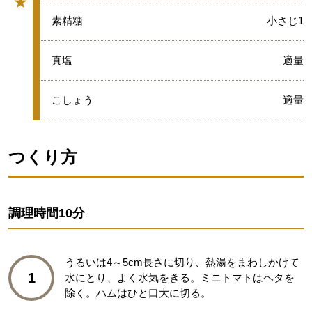
★
グループ
★
素精糖
小さじ1
★
真塩
適量
★
こしょう
適量
つくり方
調理時間
10分
うるいは4～5cm長さに切り、熱湯をまわしかけて
1
水にとり、よく水気をきる。ミニトマトはヘタを
除く。ハムはひと口大に切る。