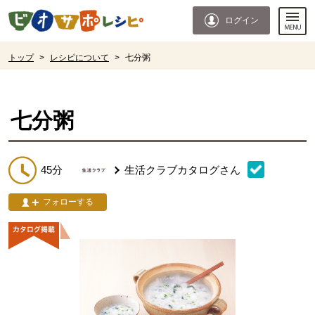
本文へジャンプする。
ページの先頭です。
ログイン
ここからサイト内共通メニューです。
サイト内共通メニューをスキップする
サイト内共通メニューここまで。
ここから現在位置です。
トップ
>
レシピについて
>
七分粥
現在位置ここまで
七分粥
45分
生活クラブカタログ
さん
フォローする