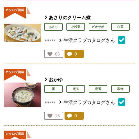
あさりのクリーム煮
あさり
小松菜
ビオサポ
白菜
生活クラブカタログさん
コメント：
0
件。コメントを見る。
お気に入り登録：
66
人が登録
おかゆ
粥
煮る
定番
和食
生活クラブカタログさん
コメント：
0
件。コメントを見る。
お気に入り登録：
15
人が登録