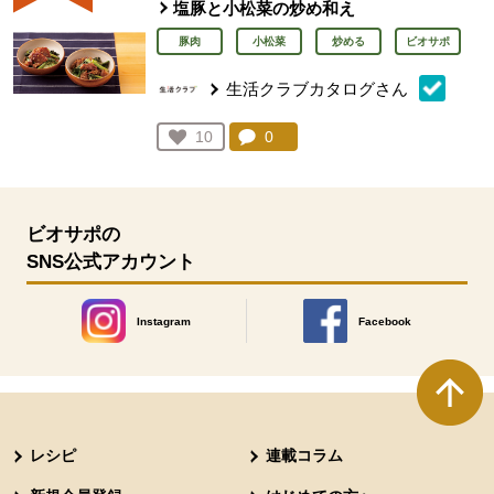
塩豚と小松菜の炒め和え
豚肉
小松菜
炒める
ビオサポ
生活クラブカタログさん
コメント：
0
件。コメントを見る。
お気に入り登録：
10
人が登録
ビオサポの
SNS公式アカウント
Instagram
Facebook
別のウィンドウで開きます。
別のウィンドウで開きます
本文ここまで。
ここから共通フッターメニューです。
レシピ
連載コラム