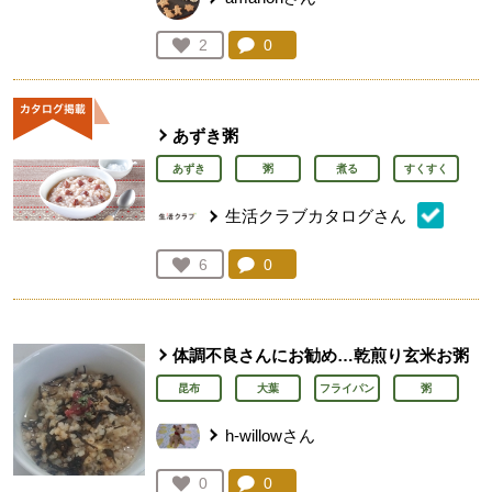
コメント：
0
件。コメントを見る。
お気に入り登録：
2
人が登録
あずき粥
あずき
粥
煮る
すくすく
生活クラブカタログさん
コメント：
0
件。コメントを見る。
お気に入り登録：
6
人が登録
体調不良さんにお勧め…乾煎り玄米お粥
昆布
大葉
フライパン
粥
h-willowさん
コメント：
0
件。コメントを見る。
お気に入り登録：
0