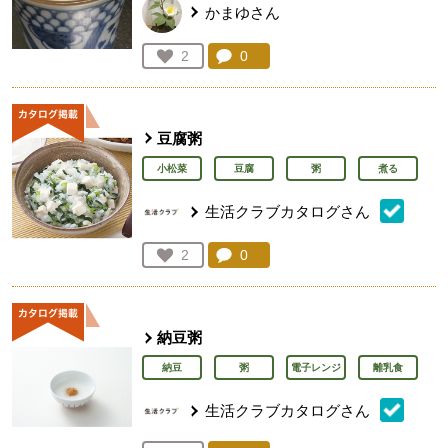
かまゆさん
コメント：
0
件。コメントを見る。
お気に入り登録：
2
人が登録
豆腐粥
小松菜
豆腐
粥
煮る
生活クラブカタログさん
コメント：
0
件。コメントを見る。
お気に入り登録：
2
人が登録
納豆粥
納豆
粥
電子レンジ
離乳食
生活クラブカタログさん