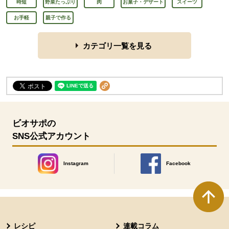
時短
野菜たっぷり
肉
お菓子・デザート
スイーツ
お手軽
親子で作る
カテゴリ一覧を見る
ビオサポの
SNS公式アカウント
Instagram
Facebook
別のウィンドウで開きます。
別のウィンドウで開きます
本文ここまで。
ここから共通フッターメニューです。
レシピ
連載コラム