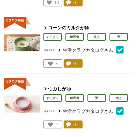
コメント：
0
件。コメントを見る。
お気に入り登録：
10
人が登録
コーンのミルクがゆ
すくすく
離乳食
煮る
粥
生活クラブカタログさん
コメント：
0
件。コメントを見る。
お気に入り登録：
5
人が登録
つぶしがゆ
すくすく
離乳食
粥
煮る
生活クラブカタログさん
コメント：
0
件。コメントを見る。
お気に入り登録：
2
人が登録