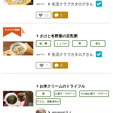
生活クラブカタログさん
コメント：
1
件。コメントを見る。
お気に入り登録：
12
人が登録
さけと冬野菜の豆乳粥
鮭、鱒
しょうが
粥
煮る
生活クラブカタログさん
コメント：
0
件。コメントを見る。
お気に入り登録：
7
人が登録
お米クリームのトライフル
粥
お菓子・デザート
その他お菓子・デザート
子ども・高齢者向け
amanoriさん