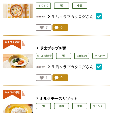
すくすく
粥
牛乳
生活クラブカタログさん
コメント：
0
件。コメントを見る。
お気に入り登録：
7
人が登録
明太プチプチ粥
からし明太子
粥
ご飯もの
あったか
生活クラブカタログさん
コメント：
0
件。コメントを見る。
お気に入り登録：
1
人が登録
ミルクチーズリゾット
粥
洋食
牛乳
ブランチ