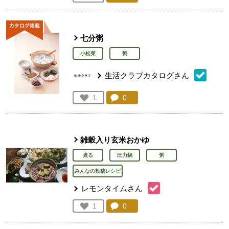
人が登録
七分粥
小松菜
粥
生活クラブカタログさん
コメント：
0
件。コメントを見る。
お気に入り登録：
1
人が登録
雑穀入り玄米おかゆ
煮る
圧力鍋
粥
みんなの投稿レシピ
レモンタイムさん
コメント：
0
件。コメントを見る。
お気に入り登録：
1
人が登録