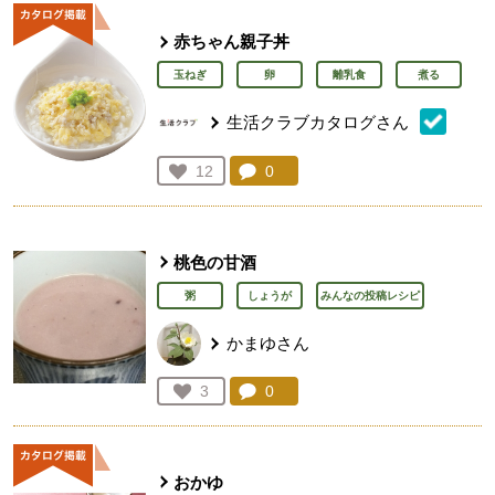
赤ちゃん親子丼
玉ねぎ
卵
離乳食
煮る
生活クラブカタログさん
コメント：
0
件。コメントを見る。
お気に入り登録：
12
人が登録
桃色の甘酒
粥
しょうが
みんなの投稿レシピ
かまゆさん
コメント：
0
件。コメントを見る。
お気に入り登録：
3
人が登録
おかゆ