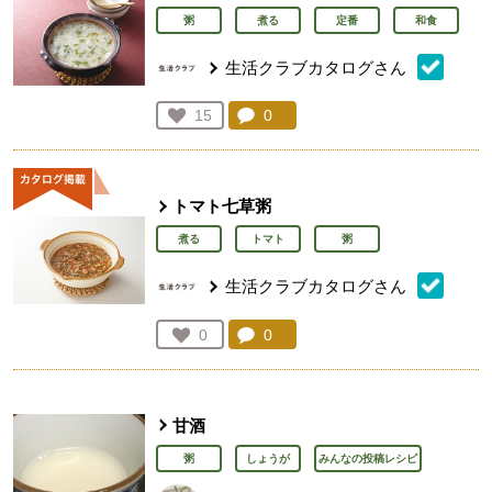
粥
煮る
定番
和食
生活クラブカタログさん
コメント：
0
件。コメントを見る。
お気に入り登録：
15
人が登録
トマト七草粥
煮る
トマト
粥
生活クラブカタログさん
コメント：
0
件。コメントを見る。
お気に入り登録：
0
人が登録
甘酒
粥
しょうが
みんなの投稿レシピ