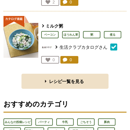
コメント：
0
件。コメントを見る。
お気に入り登録：
2
人が登録
ミルク粥
ベーコン
ほうれん草
粥
煮る
生活クラブカタログさん
コメント：
0
件。コメントを見る。
お気に入り登録：
0
人が登録
レシピ一覧を見る
おすすめのカテゴリ
みんなの投稿レシピ
パーティ
牛乳
ごちそう
豚肉