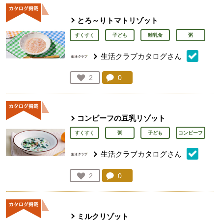
とろ～りトマトリゾット
すくすく
子ども
離乳食
粥
生活クラブカタログさん
コメント：
0
件。コメントを見る。
お気に入り登録：
2
人が登録
コンビーフの豆乳リゾット
すくすく
粥
子ども
コンビーフ
生活クラブカタログさん
コメント：
0
件。コメントを見る。
お気に入り登録：
2
人が登録
ミルクリゾット