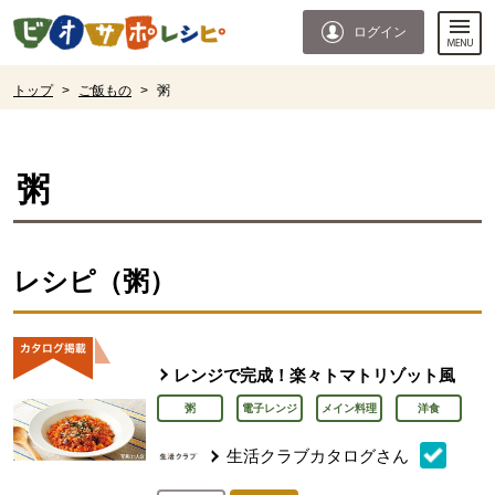
本文へジャンプする。
ページの先頭です。
ログイン
ここからサイト内共通メニューです。
サイト内共通メニューをスキップする
サイト内共通メニューここまで。
ここから現在位置です。
トップ
>
ご飯もの
>
粥
現在位置ここまで
粥
レシピ（粥）
レンジで完成！楽々トマトリゾット風
粥
電子レンジ
メイン料理
洋食
生活クラブカタログさん