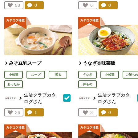
コメント：
0
件。コメントを見る。
コメント：
0
件。コメント
お気に入り登録：
58
お気に入り登録：
6
人が登録
人が登録
みそ豆乳スープ
うなぎ香味菜飯
小松菜
スープ
煮る
うなぎ
小松菜
ご飯もの
あったか
丼もの
生活クラブカタ
生活クラブカタ
ログさん
ログさん
コメント：
1
件。コメントを見る。
コメント：
0
件。コメント
お気に入り登録：
36
お気に入り登録：
3
人が登録
人が登録