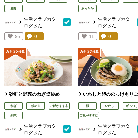
和食
あったか
生活クラブカタ
生活クラブカタ
ログさん
ログさん
コメント：
0
件。コメントを見る。
コメント：
0
件。コメント
お気に入り登録：
95
お気に入り登録：
11
人が登録
人が登録
砂肝と野菜のねぎ塩炒め
いわしと卵ののっけもり
ねぎ
炒める
ご飯がすすむ
卵
いわし
がっつり
副菜
ご飯がすすむ
生活クラブカタ
生活クラブカタ
ログさん
ログさん