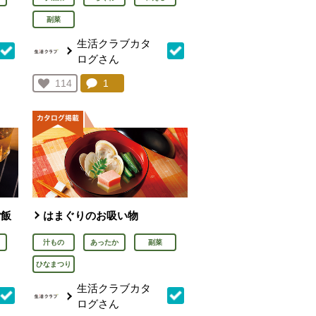
副菜
生活クラブカタ
ログさん
を見る。
コメント：
1
件。コメントを見る。
お気に入り登録：
114
人が登録
ご飯
はまぐりのお吸い物
汁もの
あったか
副菜
ひなまつり
生活クラブカタ
ログさん