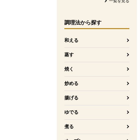
一覧を見る
調理法
から探す
和える
蒸す
焼く
炒める
揚げる
ゆでる
煮る