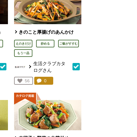
鍋
きのこと厚揚げのあんかけ
えのきだけ
炒める
ご飯がすすむ
もう一品
生活クラブカタ
ログさん
を見る。
コメント：
0
件。コメントを見る。
お気に入り登録：
56
人が登録