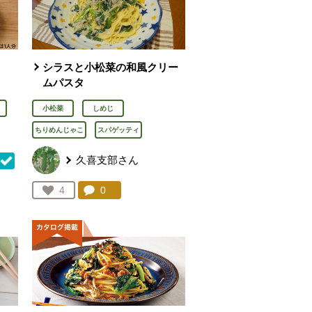
シラスと小松菜の和風クリー
ムパスタ
小松菜
しめじ
ちりめんじゃこ
スパゲッティ
久喜支部さん
コメント：
0
件。コメントを見る。
お気に入り登録：
4
を見る。
人が登録