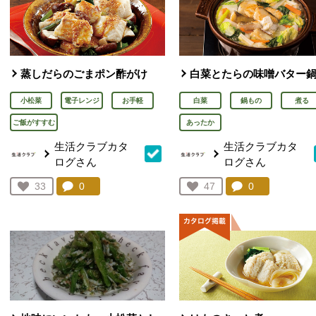
蒸しだらのごまポン酢がけ
白菜とたらの味噌バター
小松菜
電子レンジ
お手軽
白菜
鍋もの
煮る
ご飯がすすむ
あったか
生活クラブカタ
生活クラブカタ
ログさん
ログさん
コメント：
0
件。コメントを見る。
コメント：
0
件。コメント
お気に入り登録：
33
お気に入り登録：
47
人が登録
人が登録