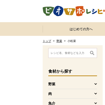
本文へジャンプする。
ページの先頭です。
ここからサイト内共通メニューです。
サイト内共通メニューをスキップする
はじめての方へ
サイト内共通メニューここまで。
ここから現在位置です。
現在位置ここまで
トップ
>
野菜
>
小松菜
ここから消費材検索メニューです。
消費材検索メニューここまで。
ここから本文です。
食材
から探す
野菜
を開く
肉
を開く
魚介