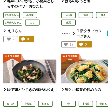
地味にいいかも。小松菜とし
はものさっと煮
らすのパワーおひたし
火を使わない
小松菜
玉ねぎ
魚介
煮る
ちりめんじゃこ
のり
主菜
えりさん
生活クラブカタ
ログさん
コメント：
0
件。コメントを見る。
お気に入り登録：
7
人が登録
コメント：
0
件。コメント
お気に入り登録：
17
人が登録
ゆで鶏とひじきの梅だれ和え
卵と小松菜の炒めもの
ひじき
小松菜
和える
卵
小松菜
炒める