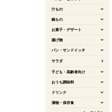
を開く
汁もの
を開く
鍋もの
を開く
お菓子・デザート
を開く
揚げ物
を開く
パン・サンドイッチ
を開く
サラダ
子ども・高齢者向け
を開く
おうち調味料
を開く
ドリンク
を開く
漬物・保存食
を開く