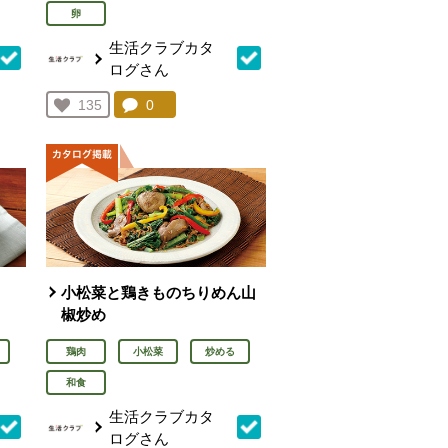
卵
生活クラブカタ
ログさん
を見る。
コメント：
0
件。コメントを見る。
お気に入り登録：
135
人が登録
小松菜と鶏きものちりめん山
椒炒め
鶏肉
小松菜
炒める
和食
生活クラブカタ
ログさん