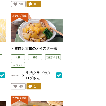
を見る。
コメント：
0
件。コメントを見る。
お気に入り登録：
90
人が登録
豚肉と大根のオイスター煮
大根
煮る
ご飯がすすむ
こってり
生活クラブカタ
ログさん
を見る。
コメント：
1
件。コメントを見る。
お気に入り登録：
49
人が登録