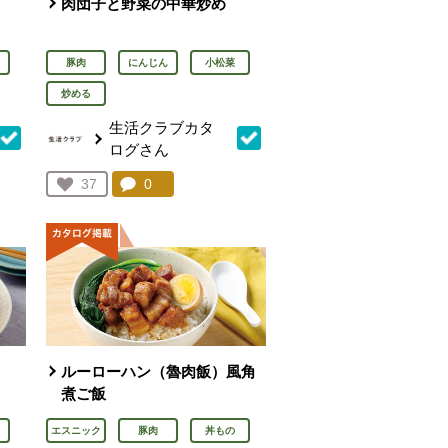
肉団子と野菜の中華炒め
豚肉
にんじん
小松菜
炒める
生活クラブカタ
ログさん
を見る。
コメント：
0
件。コメントを見る。
お気に入り登録：
37
人が登録
ルーローハン（魯肉飯）風角
煮ご飯
エスニック
豚肉
丼もの