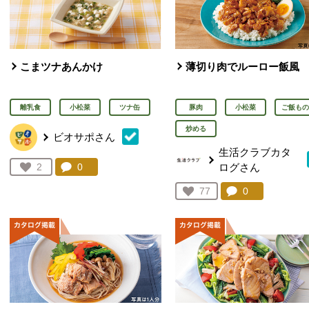
こまツナあんかけ
薄切り肉でルーロー飯風
離乳食
小松菜
ツナ缶
豚肉
小松菜
ご飯もの
炒める
ビオサポさん
生活クラブカタ
ログさん
コメント：
0
件。コメントを見る。
お気に入り登録：
2
人が登録
コメント：
0
件。コメント
お気に入り登録：
77
人が登録