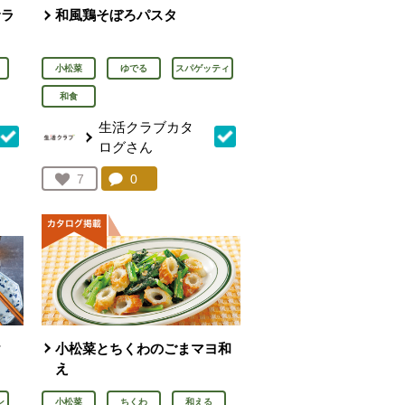
サラ
和風鶏そぼろパスタ
小松菜
ゆでる
スパゲッティ
和食
生活クラブカタ
ログさん
を見る。
コメント：
0
件。コメントを見る。
お気に入り登録：
7
人が登録
け
小松菜とちくわのごまマヨ和
え
ン
小松菜
ちくわ
和える