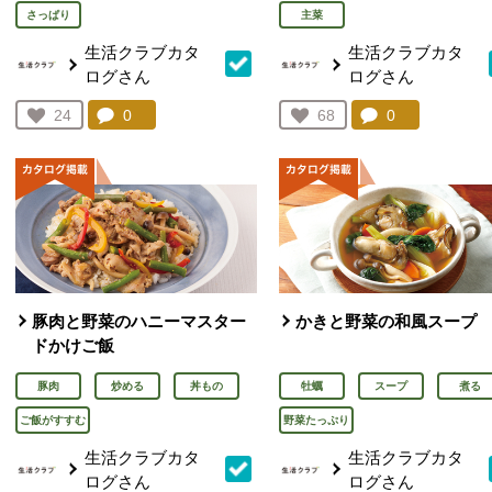
さっぱり
主菜
生活クラブカタ
生活クラブカタ
ログさん
ログさん
コメント：
0
件。コメントを見る。
コメント：
0
件。コメント
お気に入り登録：
24
お気に入り登録：
68
人が登録
人が登録
豚肉と野菜のハニーマスター
かきと野菜の和風スープ
ドかけご飯
豚肉
炒める
丼もの
牡蠣
スープ
煮る
ご飯がすすむ
野菜たっぷり
生活クラブカタ
生活クラブカタ
ログさん
ログさん