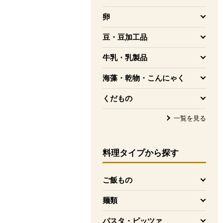
を開く
卵
を開く
豆・豆加工品
を開く
牛乳・乳製品
を開く
海藻・乾物・こんにゃく
を開く
くだもの
を開く
一覧を見る
料理タイプ
から探す
ご飯もの
を開く
麺類
を開く
パスタ・ピッツァ