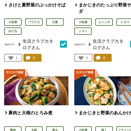
さけと夏野菜のぶっかけそば
まかじきのたっぷり野菜
ダ
小松菜
パプリカ
大葉
小松菜
エリンギ
レタス
ゆでる
トマト
生活クラブカタ
生活クラブカタ
ログさん
ログさん
コメント：
0
件。コメントを見る。
コメント：
0
件。コメント
お気に入り登録：
1
お気に入り登録：
9
人が登録
人が登録
豚肉と大根のとろみ煮
まかじきと野菜のあんか
豚肉
大根
煮る
小松菜
焼く
フライパ