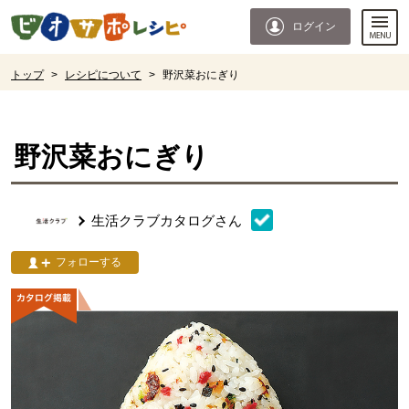
本文へジャンプする。
ページの先頭です。
ログイン
ここからサイト内共通メニューです。
サイト内共通メニューをスキップする
サイト内共通メニューここまで。
ここから現在位置です。
トップ
>
レシピについて
>
野沢菜おにぎり
現在位置ここまで
野沢菜おにぎり
生活クラブカタログ
さん
フォローする