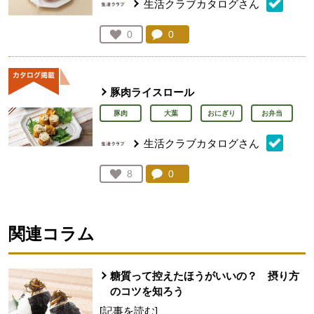
生活クラブカタログさん
コメント：
0
件。コメントを見る。
お気に入り登録：
0
人が登録
豚肉ライスロール
豚肉
大葉
おにぎり
お弁当
生活クラブカタログさん
コメント：
0
件。コメントを見る。
お気に入り登録：
8
人が登録
関連コラム
糖質って控えたほうがいいの？ 摂り方
のコツを知ろう
[記事を読む]