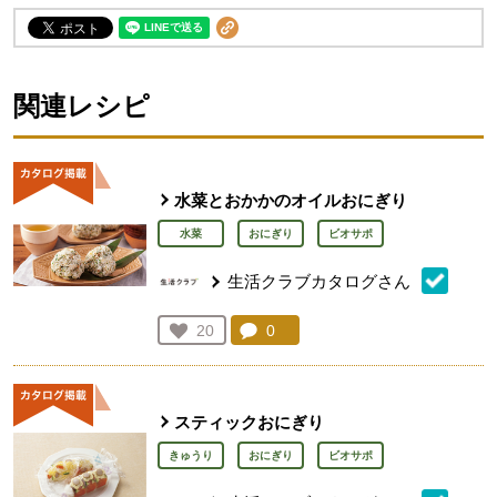
関連レシピ
水菜とおかかのオイルおにぎり
水菜
おにぎり
ビオサポ
生活クラブカタログさん
コメント：
0
件。コメントを見る。
お気に入り登録：
20
人が登録
スティックおにぎり
きゅうり
おにぎり
ビオサポ