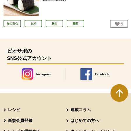
お気
8
人
食の安心
お米
豚肉
麺類
ビオサポの
SNS公式アカウント
Instagram
Facebook
別のウィンドウで開きます。
別のウィンドウで開きます
本文ここまで。
ここから共通フッターメニューです。
レシピ
連載コラム
新規会員登録
はじめての方へ