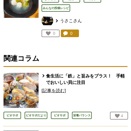
みんなの投稿レシピ
うさこさん
コメント：
0
件。コメントを見る。
お気に入り登録：
0
人が登録
関連コラム
食生活に「鉄」と旨みをプラス！ 手軽
でおいしい貝に注目
[記事を読む]
お気
4
人
ビオサポ
ビオサポだより
ビオサポ
栄養バランス