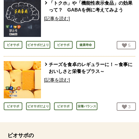
「トクホ」や「機能性表示食品」の効果
って？ GABAを例に考えてみよう
[記事を読む]
お気
5
人
ビオサポ
ビオサポだより
ビオサポ
健康寿命
チーズを食卓のレギュラーに！～食事に
おいしさと栄養をプラス～
[記事を読む]
お気
3
人
ビオサポ
ビオサポだより
ビオサポ
栄養バランス
ビオサポの