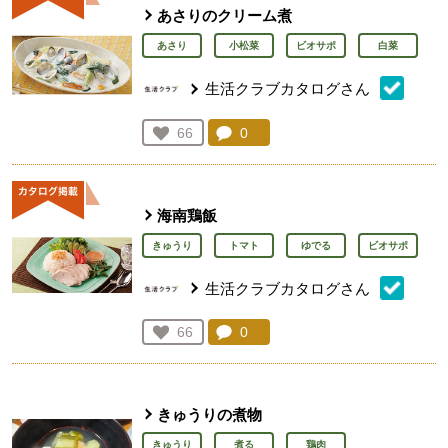
あさりのクリーム煮
あさり
小松菜
ビオサポ
白菜
生活クラブカタログさん
コメント：
0
件。コメントを見る。
お気に入り登録：
66
人が登録
海南鶏飯
きゅうり
トマト
ゆでる
ビオサポ
生活クラブカタログさん
コメント：
0
件。コメントを見る。
お気に入り登録：
66
人が登録
きゅうりの煮物
きゅうり
煮る
鶏肉