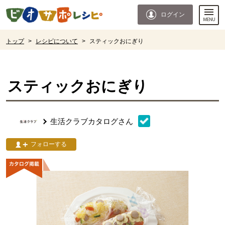
本文へジャンプする。
ページの先頭です。
ログイン
ここからサイト内共通メニューです。
サイト内共通メニューをスキップする
サイト内共通メニューここまで。
ここから現在位置です。
トップ
>
レシピについて
>
スティックおにぎり
現在位置ここまで
スティックおにぎり
生活クラブカタログ
さん
フォローする