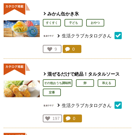
みかん缶かき氷
すくすく
子ども
おやつ
生活クラブカタログさん
コメント：
0
件。コメントを見る。
お気に入り登録：
9
人が登録
混ぜるだけで絶品！タルタルソース
その他おうち調味料
卵
和える
定番
生活クラブカタログさん
コメント：
0
件。コメントを見る。
お気に入り登録：
197
人が登録