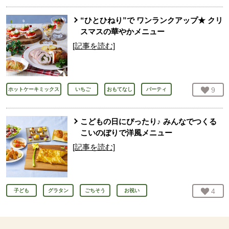
“ひとひねり”で ワンランクアップ★ クリ
スマスの華やかメニュー
[記事を読む]
お気
9
人
ホットケーキミックス
いちご
おもてなし
パーティ
こどもの日にぴったり♪ みんなでつくる
こいのぼりで洋風メニュー
[記事を読む]
お気
4
人
子ども
グラタン
ごちそう
お祝い