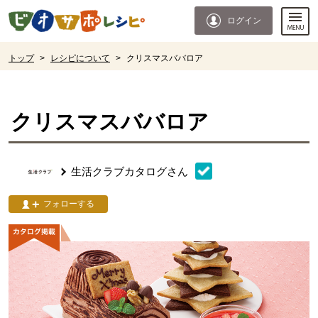
本文へジャンプする。
ページの先頭です。
ログイン
ここからサイト内共通メニューです。
サイト内共通メニューをスキップする
サイト内共通メニューここまで。
ここから現在位置です。
トップ
>
レシピについて
>
クリスマスババロア
現在位置ここまで
クリスマスババロア
生活クラブカタログ
さん
フォローする