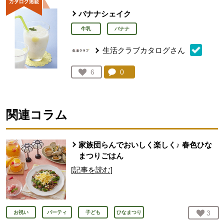
バナナシェイク
牛乳
バナナ
生活クラブカタログさん
コメント：
0
件。コメントを見る。
お気に入り登録：
6
人が登録
関連コラム
家族団らんでおいしく楽しく♪ 春色ひな
まつりごはん
[記事を読む]
お気
3
人
お祝い
パーティ
子ども
ひなまつり