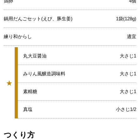
鶏卵
4個
鍋用だんごセット(えび、豚生姜)
1袋(128g)
練り和からし
適宜
★
丸大豆醤油
大さじ1
★
みりん風醸造調味料
大さじ1
★
グループ
★
素精糖
大さじ1
★
真塩
小さじ1/2
つくり方