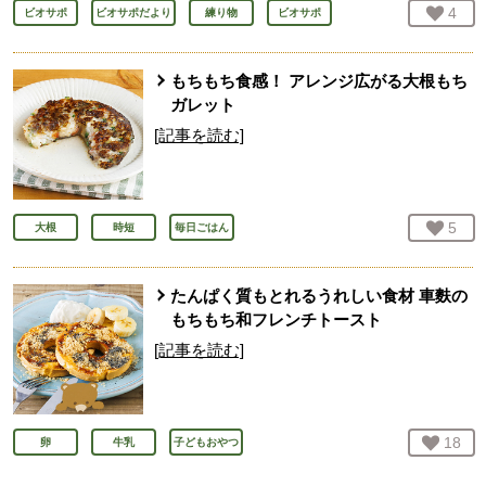
お気
4
人
ビオサポ
ビオサポだより
練り物
ビオサポ
もちもち食感！ アレンジ広がる大根もち
ガレット
[記事を読む]
お気
5
人
大根
時短
毎日ごはん
たんぱく質もとれるうれしい食材 車麩の
もちもち和フレンチトースト
[記事を読む]
お気
18
人
卵
牛乳
子どもおやつ