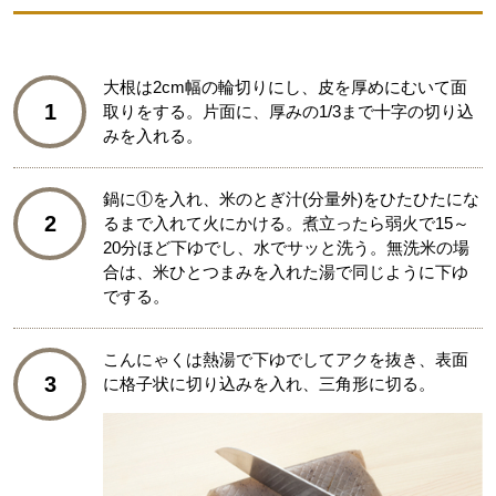
大根は2cm幅の輪切りにし、皮を厚めにむいて面
1
取りをする。片面に、厚みの1/3まで十字の切り込
みを入れる。
鍋に①を入れ、米のとぎ汁(分量外)をひたひたにな
2
るまで入れて火にかける。煮立ったら弱火で15～
20分ほど下ゆでし、水でサッと洗う。無洗米の場
合は、米ひとつまみを入れた湯で同じように下ゆ
でする。
こんにゃくは熱湯で下ゆでしてアクを抜き、表面
3
に格子状に切り込みを入れ、三角形に切る。