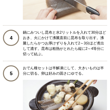
鍋にみついし昆布と水2リットルを入れて30分ほど
4
おき、火にかけて沸騰直前に昆布を取り出す。沸
騰したらかつお厚けずりを入れて2～3分ほど煮出
して漉す。昆布は粗熱がとれたら縦に2～4等分に
切って結ぶ。
おでん種セットは半解凍にして、大きいものは半
5
分に切る。卵は好みの固さにゆでる。