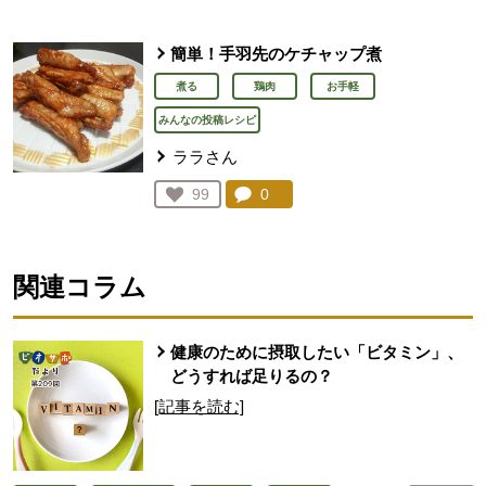
簡単！手羽先のケチャップ煮
煮る
鶏肉
お手軽
みんなの投稿レシピ
ララさん
コメント：
0
件。コメントを見る。
お気に入り登録：
99
人が登録
関連コラム
健康のために摂取したい「ビタミン」、
どうすれば足りるの？
[記事を読む]