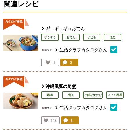
関連レシピ
ギョギョギョおでん
すくすく
おでん
子ども
煮る
生活クラブカタログさん
コメント：
0
件。コメントを見る。
お気に入り登録：
6
人が登録
沖縄風豚の角煮
豚肉
煮る
ご飯がすすむ
メイン料理
生活クラブカタログさん
コメント：
1
件。コメントを見る。
お気に入り登録：
116
人が登録