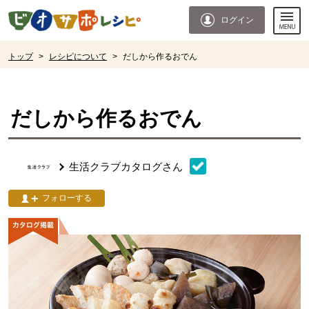
本文へジャンプする。
ページの先頭です。
ログイン
ここからサイト内共通メニューです。
サイト内共通メニューをスキップする
サイト内共通メニューここまで。
ここから現在位置です。
トップ
>
レシピについて
>
だしから作るおでん
現在位置ここまで
だしから作るおでん
生活クラブカタログ
さん
フォローする