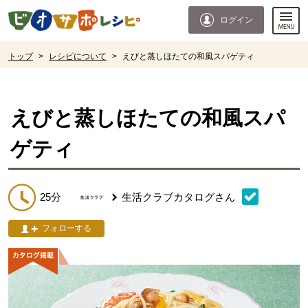
本文へジャンプする。
ページの先頭です。
ログイン
ここからサイト内共通メニューです。
サイト内共通メニューをスキップする
サイト内共通メニューここまで。
ここから現在位置です。
トップ
>
レシピについて
>
えびと蒸しほたての和風スパゲティ
現在位置ここまで
えびと蒸しほたての和風スパ
ゲティ
25分
生活クラブカタログ
さん
フォローする