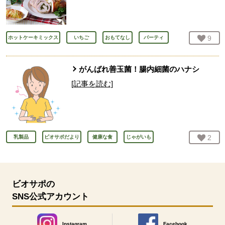
お気
9
人
ホットケーキミックス
いちご
おもてなし
パーティ
がんばれ善玉菌！腸内細菌のハナシ
[記事を読む]
お気
2
人
乳製品
ビオサポだより
健康な食
じゃがいも
ビオサポの
SNS公式アカウント
Instagram
Facebook