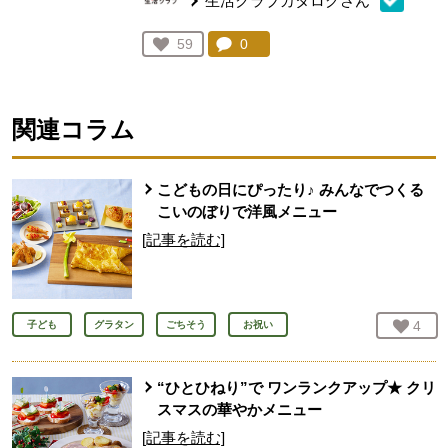
生活クラブカタログさん
コメント：
0
件。コメントを見る。
お気に入り登録：
59
人が登録
関連コラム
こどもの日にぴったり♪ みんなでつくる
こいのぼりで洋風メニュー
[記事を読む]
お気
4
人
子ども
グラタン
ごちそう
お祝い
“ひとひねり”で ワンランクアップ★ クリ
スマスの華やかメニュー
[記事を読む]