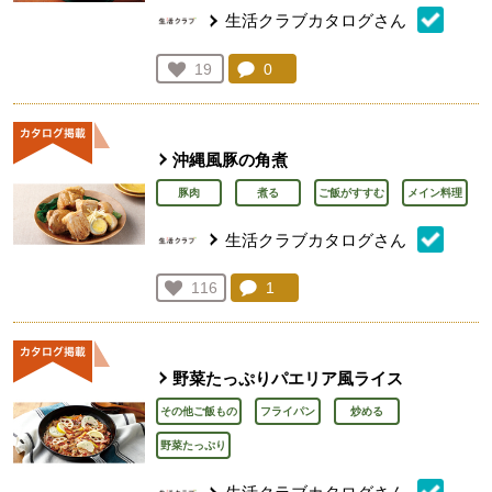
生活クラブカタログさん
コメント：
0
件。コメントを見る。
お気に入り登録：
19
人が登録
沖縄風豚の角煮
豚肉
煮る
ご飯がすすむ
メイン料理
生活クラブカタログさん
コメント：
1
件。コメントを見る。
お気に入り登録：
116
人が登録
野菜たっぷりパエリア風ライス
その他ご飯もの
フライパン
炒める
野菜たっぷり