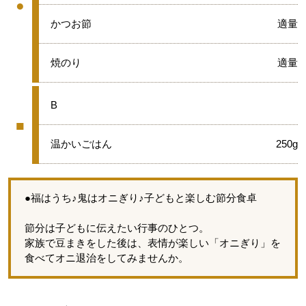
●
グループ
●
かつお節
適量
●
焼のり
適量
■
B
■
グループ
■
温かいごはん
250g
●福はうち♪鬼はオニぎり♪子どもと楽しむ節分食卓
節分は子どもに伝えたい行事のひとつ。
家族で豆まきをした後は、表情が楽しい「オニぎり」を
食べてオニ退治をしてみませんか。