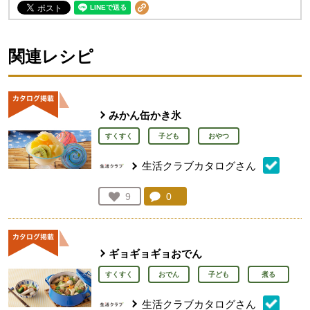
関連レシピ
みかん缶かき氷
すくすく
子ども
おやつ
生活クラブカタログさん
コメント：
0
件。コメントを見る。
お気に入り登録：
9
人が登録
ギョギョギョおでん
すくすく
おでん
子ども
煮る
生活クラブカタログさん