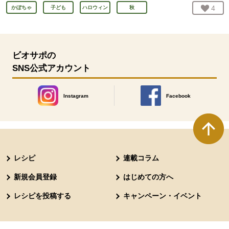
お気
4
人
かぼちゃ
子ども
ハロウィン
秋
ビオサポの
SNS公式アカウント
Instagram
Facebook
別のウィンドウで開きます。
別のウィンドウで開きます
本文ここまで。
ここから共通フッターメニューです。
レシピ
連載コラム
新規会員登録
はじめての方へ
レシピを投稿する
キャンペーン・イベント