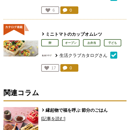
コメント：
0
件。コメントを見る。
お気に入り登録：
6
人が登録
ミニトマトのカップオムレツ
卵
オーブン
お弁当
子ども
生活クラブカタログさん
コメント：
0
件。コメントを見る。
お気に入り登録：
17
人が登録
関連コラム
縁起物で福を呼ぶ 節分のごはん
[記事を読む]