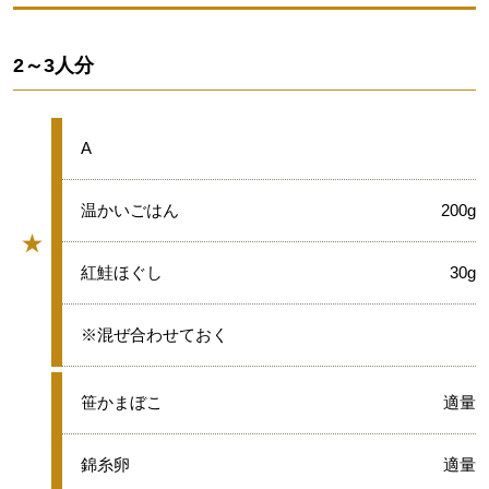
2～3人分
★
A
★
温かいごはん
200g
★
グループ
★
紅鮭ほぐし
30g
★
※混ぜ合わせておく
●
笹かまぼこ
適量
●
錦糸卵
適量