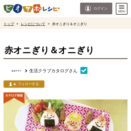
本文へジャンプする。
ページの先頭です。
ログイン
ここからサイト内共通メニューです。
サイト内共通メニューをスキップする
サイト内共通メニューここまで。
ここから現在位置です。
トップ
>
レシピについて
>
赤オニぎり＆オニぎり
現在位置ここまで
赤オニぎり＆オニぎり
生活クラブカタログ
さん
フォローする