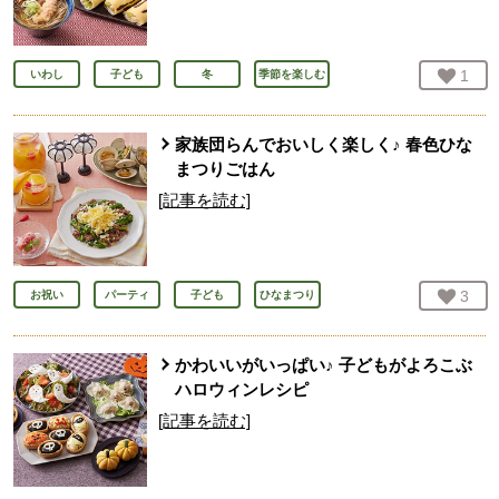
お気
1
人
いわし
子ども
冬
季節を楽しむ
家族団らんでおいしく楽しく♪ 春色ひな
まつりごはん
[記事を読む]
お気
3
人
お祝い
パーティ
子ども
ひなまつり
かわいいがいっぱい♪ 子どもがよろこぶ
ハロウィンレシピ
[記事を読む]