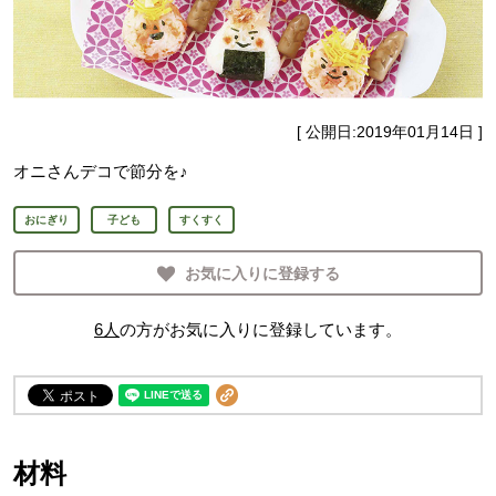
[ 公開日:
2019年01月14日
]
オニさんデコで節分を♪
おにぎり
子ども
すくすく
お気に入りに登録する
6
人
の方がお気に入りに登録しています。
材料