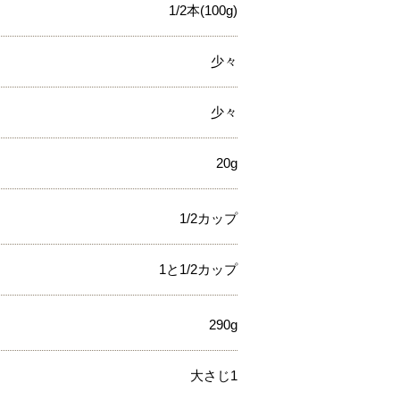
1/2本(100g)
少々
少々
20g
1/2カップ
1と1/2カップ
290g
大さじ1