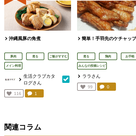
沖縄風豚の角煮
簡単！手羽先のケチャッ
豚肉
煮る
ご飯がすすむ
煮る
鶏肉
お手軽
メイン料理
みんなの投稿レシピ
生活クラブカタ
ララさん
ログさん
コメント：
0
件。コメント
お気に入り登録：
99
人が登録
コメント：
1
件。コメントを見る。
お気に入り登録：
116
人が登録
関連コラム