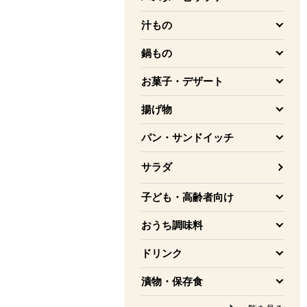
を開く
汁もの
を開く
鍋もの
を開く
お菓子・デザート
を開く
揚げ物
を開く
パン・サンドイッチ
を開く
サラダ
子ども・高齢者向け
を開く
おうち調味料
を開く
ドリンク
を開く
漬物・保存食
を開く