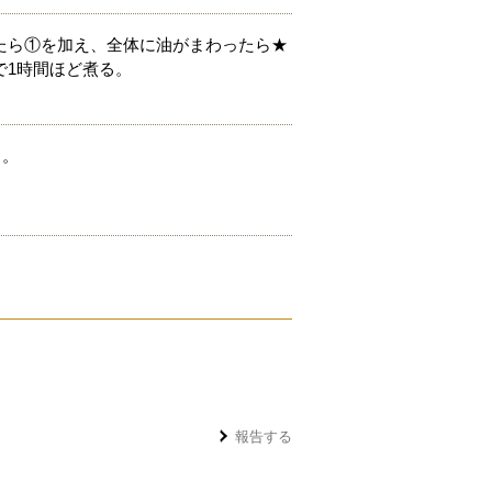
たら①を加え、全体に油がまわったら★
で1時間ほど煮る。
る。
報告する