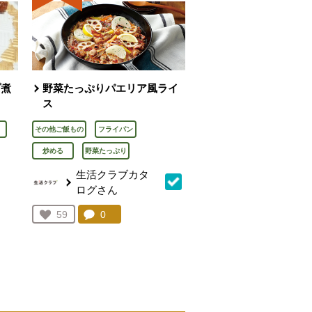
プ煮
野菜たっぷりパエリア風ライ
ス
その他ご飯もの
フライパン
炒める
野菜たっぷり
生活クラブカタ
ログさん
を見る。
コメント：
0
件。コメントを見る。
お気に入り登録：
59
人が登録