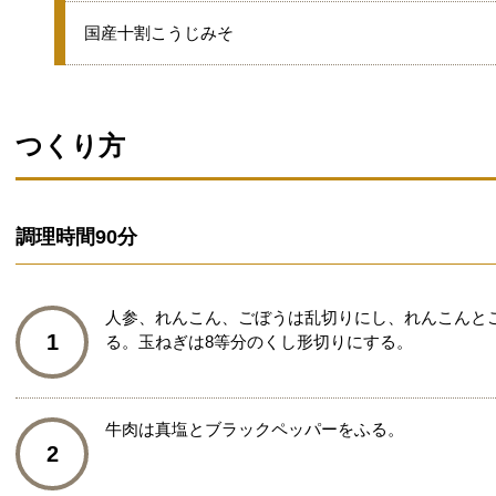
●
国産十割こうじみそ
つくり方
調理時間
90分
人参、れんこん、ごぼうは乱切りにし、れんこんと
1
る。玉ねぎは8等分のくし形切りにする。
牛肉は真塩とブラックペッパーをふる。
2