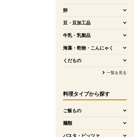
を開く
卵
を開く
豆・豆加工品
を開く
牛乳・乳製品
を開く
海藻・乾物・こんにゃく
を開く
くだもの
を開く
一覧を見る
料理タイプ
から探す
ご飯もの
を開く
麺類
を開く
パスタ・ピッツァ