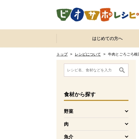
本文へジャンプする。
ページの先頭です。
ここからサイト内共通メニューです。
サイト内共通メニューをスキップする
はじめての方へ
サイト内共通メニューここまで。
ここから現在位置です。
現在位置ここまで
トップ
>
レシピについて
>
牛肉とごろごろ根
ここから消費材検索メニューです。
消費材検索メニューここまで。
ここから本文です。
食材
から探す
野菜
を開く
肉
を開く
魚介