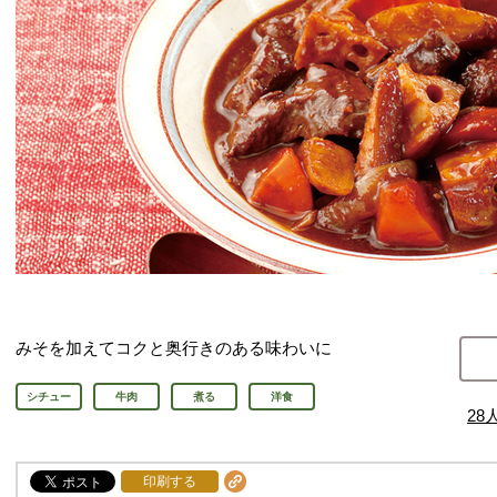
みそを加えてコクと奥行きのある味わいに
シチュー
牛肉
煮る
洋食
28
印刷する