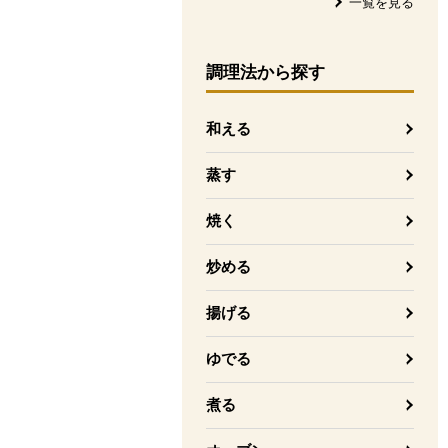
一覧を見る
調理法
から探す
和える
蒸す
焼く
炒める
揚げる
ゆでる
煮る