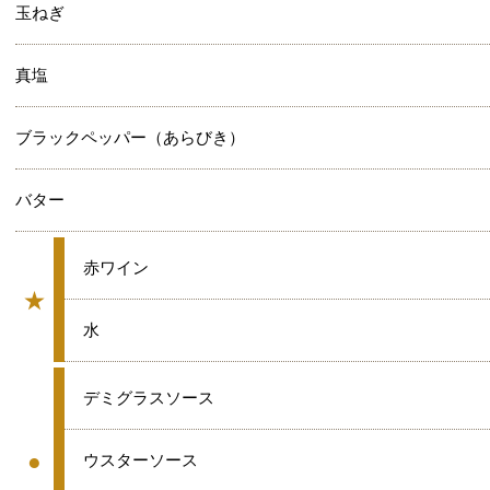
玉ねぎ
真塩
ブラックペッパー（あらびき）
バター
★
赤ワイン
★
グループ
★
水
●
デミグラスソース
●
●
ウスターソース
グループ