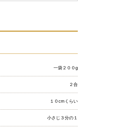
一袋２００g
２合
１０cmくらい
小さじ３分の１