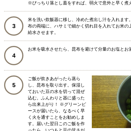
※ぴっちり落とし蓋をすれば、弱火で意外と早く煮
米を洗い炊飯器に移し、冷めた煮出し汁を入れます
3
布の両端に、ハサミで細かく切れ目を入れてお米の
給水させます。
お米を吸水させたら、昆布を避けて分量のお塩とお
4
ご飯が炊きあがったら蒸ら
5
し、昆布を取り出す。保湿し
ておいた豆の水を切って混ぜ
込む。ふんわりと器に盛った
ら出来上がり！ ※グリーンピ
ースが届いたら、なるべく早
く火を通すことをお勧めしま
す。届いた翌日このご飯を作
ったら、いつもと豆の甘さが