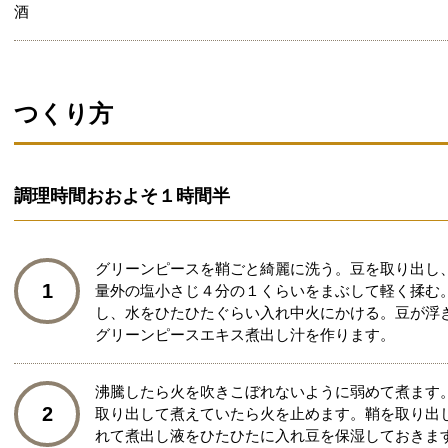
酒
つくり方
調理時間
おおよそ１時間半
グリーンピースを鞘ごと綺麗に洗う。豆を取り出し
1
量外の塩小さじ４分の１くらいをまぶして軽く揉む
し、水をひたひたぐらい入れ中火にかける。豆が浮
グリーンピースエキス煮出し汁を作ります。
沸騰したら火を吹きこぼれないように弱めて煮ます
2
取り出して煮えていたら火を止めます。鞘を取り出
れて煮出し液をひたひたに入れ豆を保湿しておきま