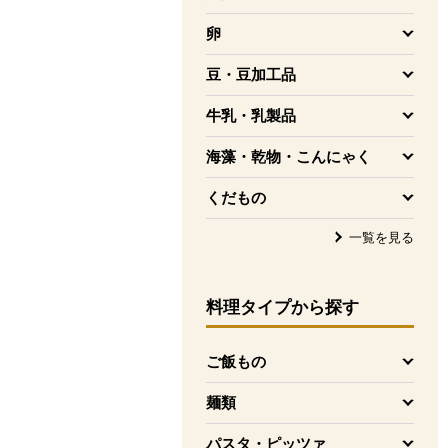
を開く
卵
を開く
豆・豆加工品
を開く
牛乳・乳製品
を開く
海藻・乾物・こんにゃく
を開く
くだもの
を開く
一覧を見る
料理タイプ
から探す
ご飯もの
を開く
麺類
を開く
パスタ・ピッツァ