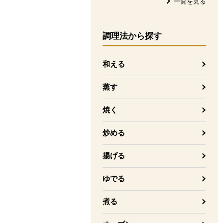
一覧を見る
調理法
から探す
和える
蒸す
焼く
炒める
揚げる
ゆでる
煮る