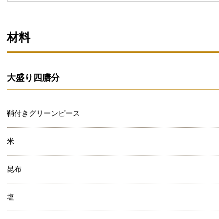
材料
大盛り四膳分
鞘付きグリーンピース
米
昆布
塩