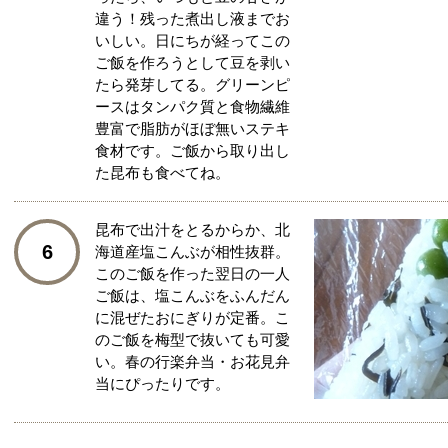
違う！残った煮出し液までお
いしい。日にちが経ってこの
ご飯を作ろうとして豆を剥い
たら発芽してる。グリーンピ
ースはタンパク質と食物繊維
豊富で脂肪がほぼ無いステキ
食材です。ご飯から取り出し
た昆布も食べてね。
昆布で出汁をとるからか、北
6
海道産塩こんぶが相性抜群。
このご飯を作った翌日の一人
ご飯は、塩こんぶをふんだん
に混ぜたおにぎりが定番。こ
のご飯を梅型で抜いても可愛
い。春の行楽弁当・お花見弁
当にぴったりです。