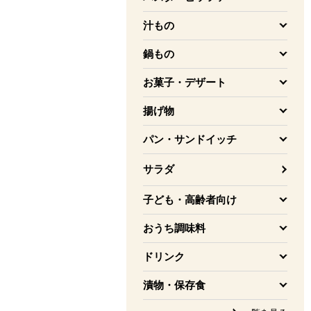
を開く
汁もの
を開く
鍋もの
を開く
お菓子・デザート
を開く
揚げ物
を開く
パン・サンドイッチ
を開く
サラダ
子ども・高齢者向け
を開く
おうち調味料
を開く
ドリンク
を開く
漬物・保存食
を開く