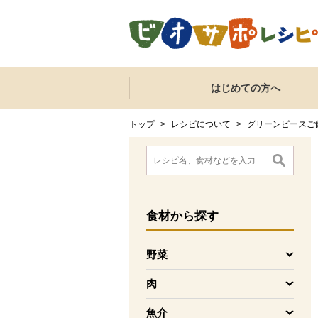
本文へジャンプする。
ページの先頭です。
ここからサイト内共通メニューです。
サイト内共通メニューをスキップする
はじめての方へ
サイト内共通メニューここまで。
ここから現在位置です。
現在位置ここまで
トップ
>
レシピについて
>
グリーンピースご
ここから消費材検索メニューです。
消費材検索メニューここまで。
ここから本文です。
食材
から探す
野菜
を開く
肉
を開く
魚介