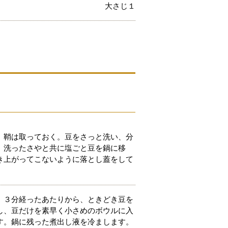
大さじ１
、鞘は取っておく。豆をさっと洗い、分
。洗ったさやと共に塩ごと豆を鍋に移
き上がってこないように落とし蓋をして
。３分経ったあたりから、ときどき豆を
し、豆だけを素早く小さめのボウルに入
す。鍋に残った煮出し液を冷まします。