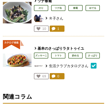
ツナ春菊
のり
ツナ缶
春菊
ゆでる
Ｒ子さん
コメント：
1
件。コメントを見る。
お気に入り登録：
10
人が登録
基本のさっぱりラタトゥイユ
ズッキーニ
トマト
炒める
さっぱり
生活クラブカタログさん
コメント：
0
件。コメントを見る。
お気に入り登録：
69
人が登録
関連コラム