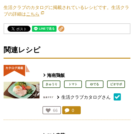
生活クラブのカタログに掲載されているレシピです。生活クラ
ブの詳細は
こちら
別のウィンドウで開きます。
関連レシピ
海南鶏飯
きゅうり
トマト
ゆでる
ビオサポ
生活クラブカタログさん
コメント：
0
件。コメントを見る。
お気に入り登録：
66
人が登録