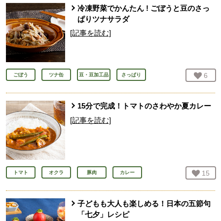
冷凍野菜でかんたん ! ごぼうと豆のさっ
ぱりツナサラダ
[記事を読む]
お気
6
人
ごぼう
ツナ缶
豆・豆加工品
さっぱり
15分で完成！トマトのさわやか夏カレー
[記事を読む]
お気
15
人
トマト
オクラ
豚肉
カレー
子どもも大人も楽しめる！日本の五節句
「七夕」レシピ