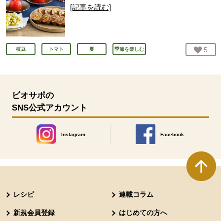
[記事を読む]
お気
5
人
枝豆
トマト
夏
季節を楽しむ
ビオサポの
SNS公式アカウント
Instagram
Facebook
別のウィンドウで開きます。
別のウィンドウで開きます
本文ここまで。
ここから共通フッターメニューです。
レシピ
連載コラム
新規会員登録
はじめての方へ