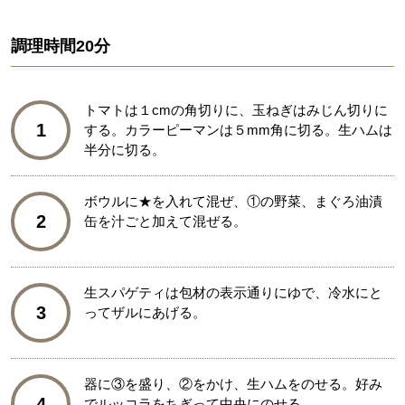
調理時間
20分
トマトは１cmの角切りに、玉ねぎはみじん切りに
1
する。カラーピーマンは５mm角に切る。生ハムは
半分に切る。
ボウルに★を入れて混ぜ、①の野菜、まぐろ油漬
2
缶を汁ごと加えて混ぜる。
生スパゲティは包材の表示通りにゆで、冷水にと
3
ってザルにあげる。
器に③を盛り、②をかけ、生ハムをのせる。好み
4
でルッコラをちぎって中央にのせる。