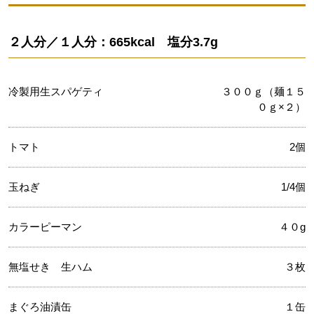
２人分／１人分：665kcal 塩分3.7g
冷製用生スパゲティ
３００ｇ（麺１５
０ｇ×２）
トマト
2個
玉ねぎ
1/4個
カラーピーマン
４０g
無塩せき 生ハム
３枚
まぐろ油漬缶
１缶