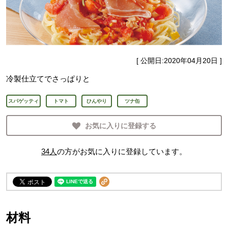
[ 公開日:
2020年04月20日
]
冷製仕立てでさっぱりと
スパゲッティ
トマト
ひんやり
ツナ缶
お気に入りに登録する
34
人
の方がお気に入りに登録しています。
材料