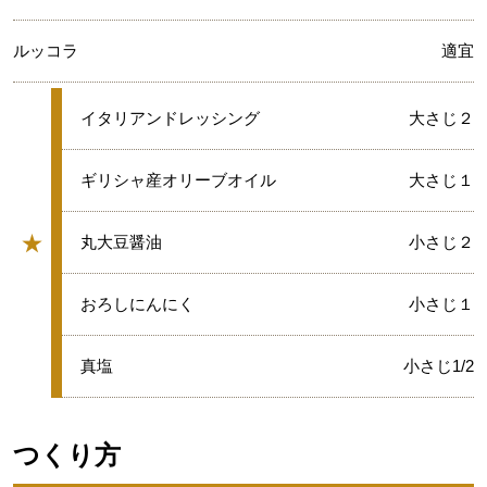
ルッコラ
適宜
★
イタリアンドレッシング
大さじ２
★
ギリシャ産オリーブオイル
大さじ１
★
★
丸大豆醤油
小さじ２
グループ
★
おろしにんにく
小さじ１
★
真塩
小さじ1/2
つくり方