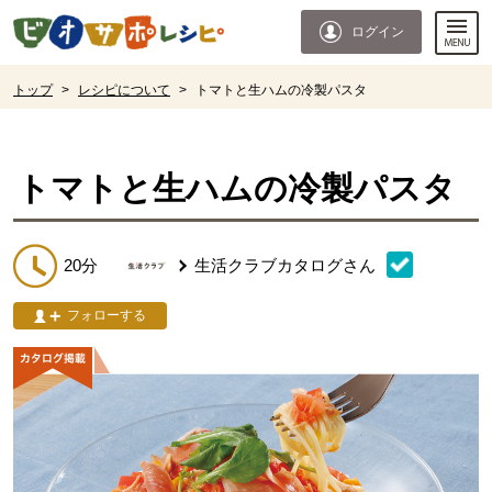
本文へジャンプする。
ページの先頭です。
ログイン
ここからサイト内共通メニューです。
サイト内共通メニューをスキップする
サイト内共通メニューここまで。
ここから現在位置です。
トップ
>
レシピについて
>
トマトと生ハムの冷製パスタ
現在位置ここまで
トマトと生ハムの冷製パスタ
20分
生活クラブカタログ
さん
フォローする