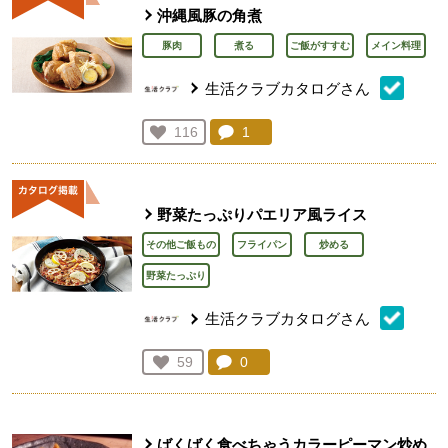
沖縄風豚の角煮
豚肉
煮る
ご飯がすすむ
メイン料理
生活クラブカタログさん
コメント：
1
件。コメントを見る。
お気に入り登録：
116
人が登録
野菜たっぷりパエリア風ライス
その他ご飯もの
フライパン
炒める
野菜たっぷり
生活クラブカタログさん
コメント：
0
件。コメントを見る。
お気に入り登録：
59
人が登録
ばくばく食べちゃうカラーピーマン炒め