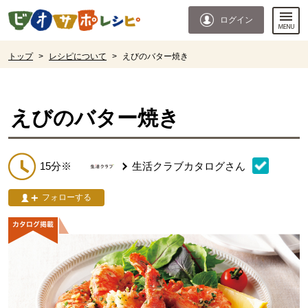
本文へジャンプする。
ページの先頭です。
ログイン
ここからサイト内共通メニューです。
サイト内共通メニューをスキップする
サイト内共通メニューここまで。
ここから現在位置です。
トップ
>
レシピについて
>
えびのバター焼き
現在位置ここまで
えびのバター焼き
15分※
生活クラブカタログ
さん
フォローする