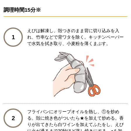
調理時間
15分※
えびは解凍し、殻つきのまま背に切り込みを入
1
れ、竹串などで背ワタを除く。キッチンペーパー
で水気を拭き取り、小麦粉を薄くまぶす。
フライパンにオリーブオイルを熱し、①を炒め
2
る。殻に焼き色がついたら★を加えて炒める。香
りが出てきたら白ワインを加えてふたをし、えび
に火が通るまで30秒ほど蒸し焼きにする。●を加