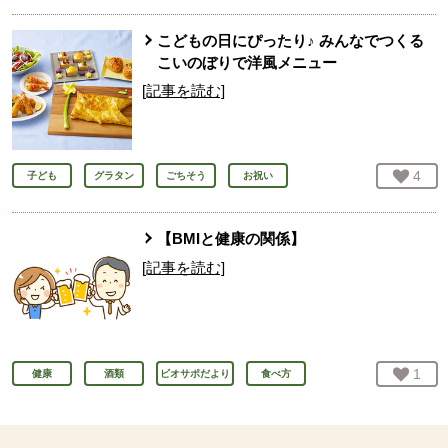
こどもの日にぴったり♪ みんなでつくる
こいのぼりで洋風メニュー
[記事を読む]
お気
4
人
子ども
グラタン
ごちそう
お祝い
【BMIと健康の関係】
[記事を読む]
お気
1
人
健康
酒類
ビオサポだより
食べ方