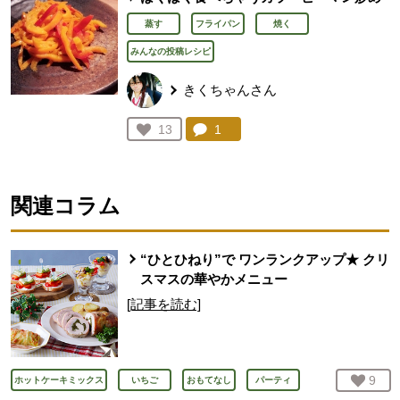
蒸す
フライパン
焼く
みんなの投稿レシピ
きくちゃんさん
コメント：
1
件。コメントを見る。
お気に入り登録：
13
人が登録
関連コラム
“ひとひねり”で ワンランクアップ★ クリ
スマスの華やかメニュー
[記事を読む]
お気
9
人
ホットケーキミックス
いちご
おもてなし
パーティ