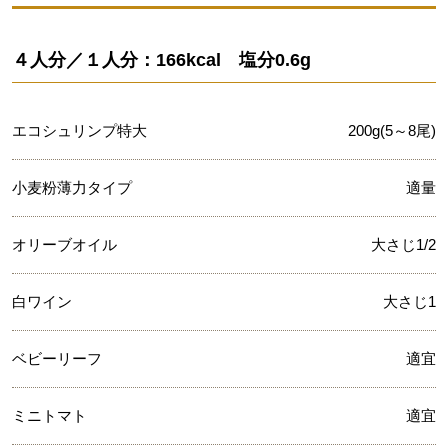
４人分／１人分：166kcal 塩分0.6g
エコシュリンプ特大
200g(5～8尾)
小麦粉薄力タイプ
適量
オリーブオイル
大さじ1/2
白ワイン
大さじ1
ベビーリーフ
適宜
ミニトマト
適宜