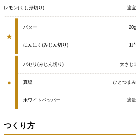
レモン(くし形切り)
適宜
★
バター
20g
★
グループ
★
にんにく(みじん切り)
1片
●
パセリ(みじん切り)
大さじ1
●
●
真塩
ひとつまみ
グループ
●
ホワイトペッパー
適量
つくり方