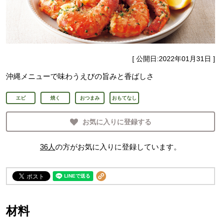
[ 公開日:
2022年01月31日
]
沖縄メニューで味わうえびの旨みと香ばしさ
エビ
焼く
おつまみ
おもてなし
お気に入りに登録する
36
人
の方がお気に入りに登録しています。
材料