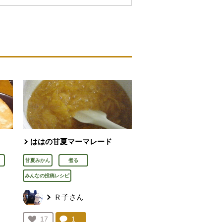
ははの甘夏マーマレード
甘夏みかん
煮る
みんなの投稿レシピ
Ｒ子さん
を見る。
コメント：
1
件。コメントを見る。
お気に入り登録：
17