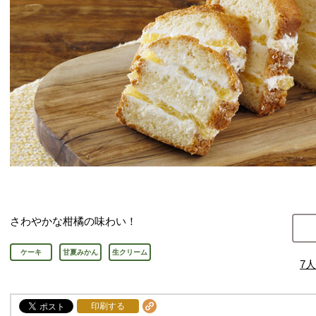
さわやかな柑橘の味わい！
ケーキ
甘夏みかん
生クリーム
7
人
印刷する