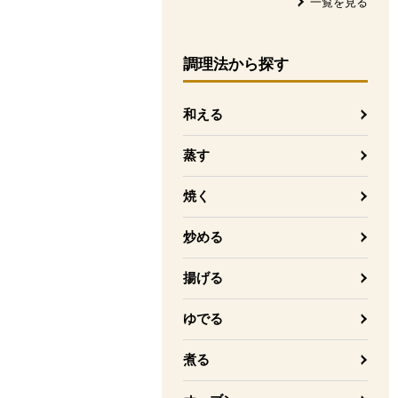
一覧を見る
調理法
から探す
和える
蒸す
焼く
炒める
揚げる
ゆでる
煮る