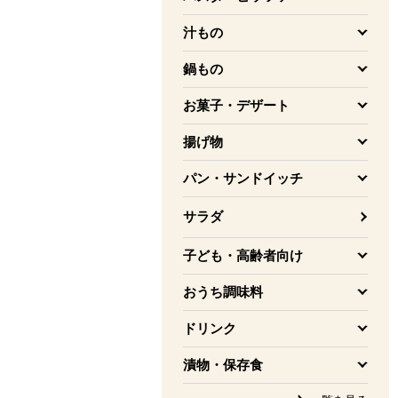
を開く
汁もの
を開く
鍋もの
を開く
お菓子・デザート
を開く
揚げ物
を開く
パン・サンドイッチ
を開く
サラダ
子ども・高齢者向け
を開く
おうち調味料
を開く
ドリンク
を開く
漬物・保存食
を開く