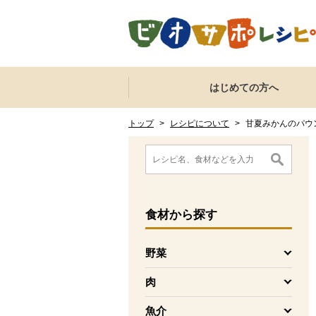
本文へジャンプする。
ページの先頭です。
ここからサイト内共通メニューです。
サイト内共通メニューをスキップする
はじめての方へ
サイト内共通メニューここまで。
ここから現在位置です。
現在位置ここまで
トップ
>
レシピについて
>
甘夏みかんのパウ
ここから消費材検索メニューです。
消費材検索メニューここまで。
ここから本文です。
食材
から探す
野菜
を開く
肉
を開く
魚介