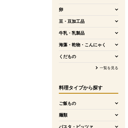
を開く
卵
を開く
豆・豆加工品
を開く
牛乳・乳製品
を開く
海藻・乾物・こんにゃく
を開く
くだもの
を開く
一覧を見る
料理タイプ
から探す
ご飯もの
を開く
麺類
を開く
パスタ・ピッツァ