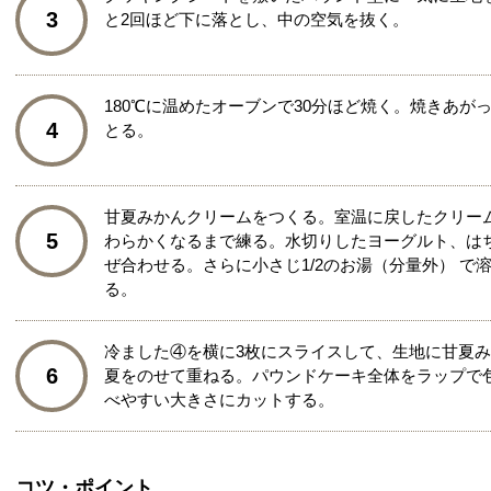
3
と2回ほど下に落とし、中の空気を抜く。
180℃に温めたオーブンで30分ほど焼く。焼きあ
4
とる。
甘夏みかんクリームをつくる。室温に戻したクリー
5
わらかくなるまで練る。水切りしたヨーグルト、は
ぜ合わせる。さらに小さじ1/2のお湯（分量外） 
る。
冷ました④を横に3枚にスライスして、生地に甘夏
6
夏をのせて重ねる。パウンドケーキ全体をラップで包
べやすい大きさにカットする。
コツ・ポイント