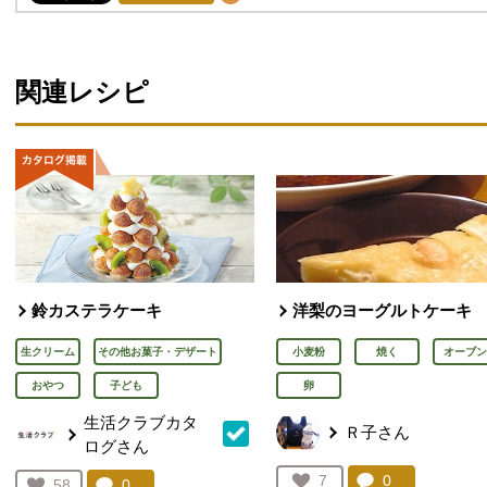
関連レシピ
鈴カステラケーキ
洋梨のヨーグルトケーキ
生クリーム
その他お菓子・デザート
小麦粉
焼く
オーブン
おやつ
子ども
卵
生活クラブカタ
Ｒ子さん
ログさん
コメント：
0
件。コメント
お気に入り登録：
7
コメント：
0
件。コメントを見る。
お気に入り登録：
58