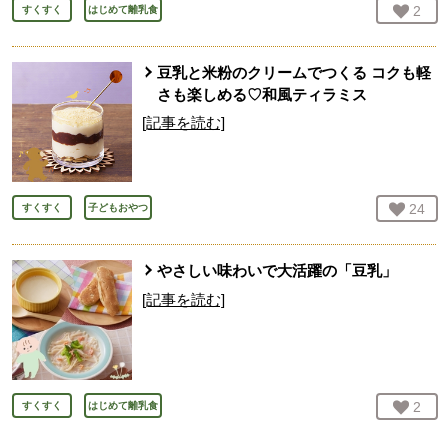
お気
2
人
すくすく
はじめて離乳食
豆乳と米粉のクリームでつくる コクも軽
さも楽しめる♡和風ティラミス
[記事を読む]
お気
24
人
すくすく
子どもおやつ
やさしい味わいで大活躍の「豆乳」
[記事を読む]
お気
2
人
すくすく
はじめて離乳食