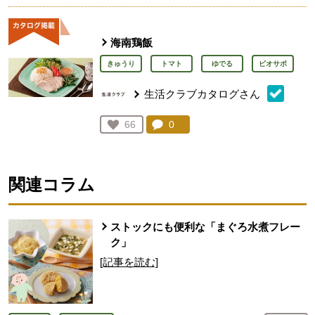
海南鶏飯
きゅうり
トマト
ゆでる
ビオサポ
生活クラブカタログさん
コメント：
0
件。コメントを見る。
お気に入り登録：
66
人が登録
関連コラム
ストックにも便利な「まぐろ水煮フレー
ク」
[記事を読む]