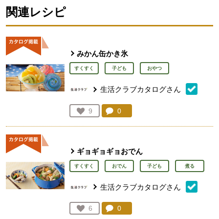
関連レシピ
みかん缶かき氷
すくすく
子ども
おやつ
生活クラブカタログさん
コメント：
0
件。コメントを見る。
お気に入り登録：
9
人が登録
ギョギョギョおでん
すくすく
おでん
子ども
煮る
生活クラブカタログさん
コメント：
0
件。コメントを見る。
お気に入り登録：
6
人が登録