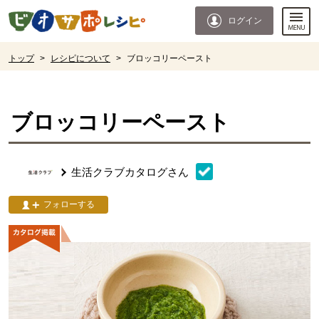
本文へジャンプする。
ページの先頭です。
ログイン
ここからサイト内共通メニューです。
サイト内共通メニューをスキップする
サイト内共通メニューここまで。
ここから現在位置です。
トップ
>
レシピについて
>
ブロッコリーペースト
現在位置ここまで
ブロッコリーペースト
生活クラブカタログ
さん
フォローする