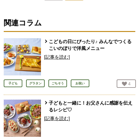
人が登録
関連コラム
こどもの日にぴったり♪ みんなでつくる
こいのぼりで洋風メニュー
[記事を読む]
お気
4
人
子ども
グラタン
ごちそう
お祝い
子どもと一緒に！お父さんに感謝を伝え
るレシピ♡
[記事を読む]