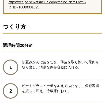
https://recipe.seikatsuclub.coop/recipe_detail.html?
R_ID=10000001625
つくり方
調理時間
20分※
甘夏みかんは皮をむき、薄皮を取り除いて果肉を
1
取り出し、清潔な保存容器に入れる。
ビートグラニュー糖を加えてふたをし、保存容器
2
を振って和え、冷蔵庫におく。