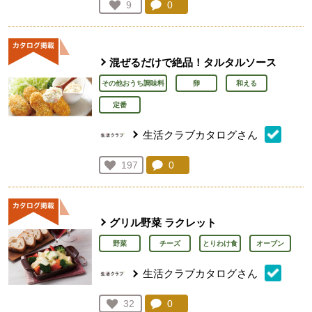
コメント：
0
件。コメントを見る。
お気に入り登録：
9
人が登録
混ぜるだけで絶品！タルタルソース
その他おうち調味料
卵
和える
定番
生活クラブカタログさん
コメント：
0
件。コメントを見る。
お気に入り登録：
197
人が登録
グリル野菜 ラクレット
野菜
チーズ
とりわけ食
オーブン
生活クラブカタログさん
コメント：
0
件。コメントを見る。
お気に入り登録：
32