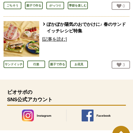
お気
0
人
ごちそう
親子で作る
がっつり
季節を楽しむ
ぽかぽか陽気のおでかけに♪ 春のサンド
イッチレシピ特集
[記事を読む]
お気
3
人
サンドイッチ
行楽
親子で作る
お花見
ビオサポの
SNS公式アカウント
Instagram
Facebook
別のウィンドウで開きます。
別のウィンドウで開きます