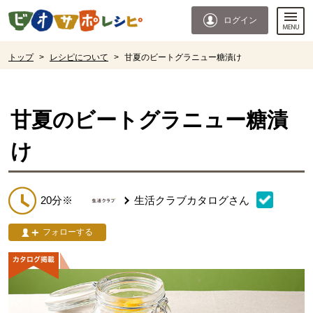
本文へジャンプする。
ページの先頭です。
ログイン
ここからサイト内共通メニューです。
サイト内共通メニューをスキップする
サイト内共通メニューここまで。
ここから現在位置です。
トップ
>
レシピについて
>
甘夏のビートグラニュー糖漬け
現在位置ここまで
甘夏のビートグラニュー糖漬
け
20分※
生活クラブカタログ
さん
フォローする