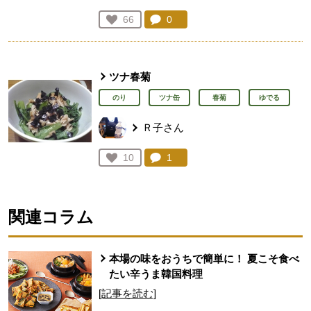
コメント：
0
件。コメントを見る。
お気に入り登録：
66
人が登録
ツナ春菊
のり
ツナ缶
春菊
ゆでる
Ｒ子さん
コメント：
1
件。コメントを見る。
お気に入り登録：
10
人が登録
関連コラム
本場の味をおうちで簡単に！ 夏こそ食べ
たい辛うま韓国料理
[記事を読む]