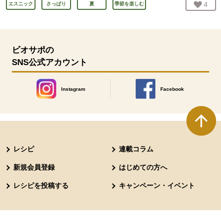
お気
4
人
エスニック
さっぱり
夏
季節を楽しむ
ビオサポの
SNS公式アカウント
Instagram
Facebook
別のウィンドウで開きます。
別のウィンドウで開きます
本文ここまで。
ここから共通フッターメニューです。
レシピ
連載コラム
新規会員登録
はじめての方へ
レシピを投稿する
キャンペーン・イベント