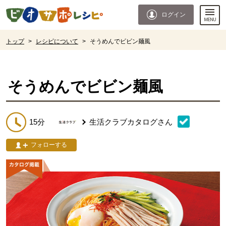
本文へジャンプする。
ページの先頭です。
ログイン
ここからサイト内共通メニューです。
サイト内共通メニューをスキップする
サイト内共通メニューここまで。
ここから現在位置です。
トップ
>
レシピについて
>
そうめんでビビン麺風
現在位置ここまで
そうめんでビビン麺風
15分
生活クラブカタログ
さん
フォローする