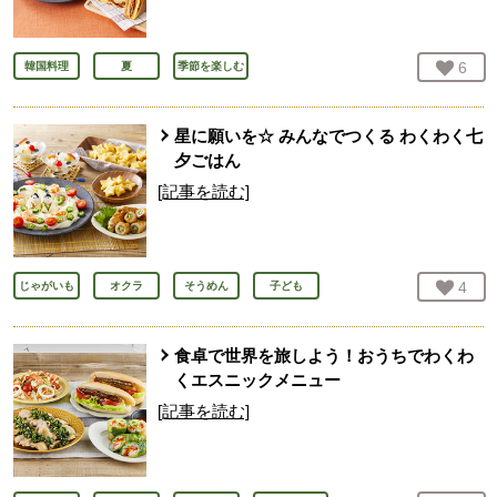
お気
6
人
韓国料理
夏
季節を楽しむ
星に願いを☆ みんなでつくる わくわく七
夕ごはん
[記事を読む]
お気
4
人
じゃがいも
オクラ
そうめん
子ども
食卓で世界を旅しよう！おうちでわくわ
くエスニックメニュー
[記事を読む]