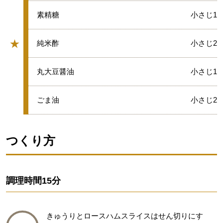
★
素精糖
小さじ1
★
★
純米酢
小さじ2
グループ
★
丸大豆醤油
小さじ1
★
ごま油
小さじ2
つくり方
調理時間
15分
きゅうりとロースハムスライスはせん切りにす