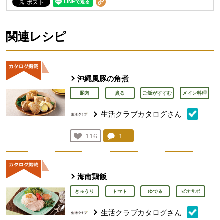
関連レシピ
沖縄風豚の角煮
豚肉
煮る
ご飯がすすむ
メイン料理
生活クラブカタログさん
コメント：
1
件。コメントを見る。
お気に入り登録：
116
人が登録
海南鶏飯
きゅうり
トマト
ゆでる
ビオサポ
生活クラブカタログさん