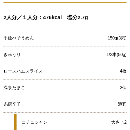
2人分／１人分：476kcal 塩分2.7g
手延べそうめん
150g(3束)
きゅうり
1/2本(50g)
ロースハムスライス
4枚
温泉たまご
2個
糸唐辛子
適宜
★
コチュジャン
大さじ2