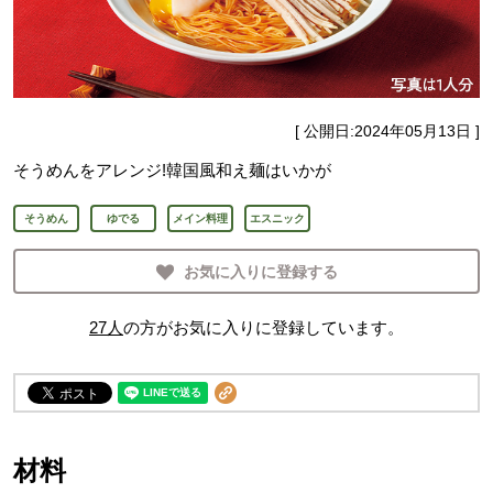
[ 公開日:
2024年05月13日
]
そうめんをアレンジ!韓国風和え麺はいかが
そうめん
ゆでる
メイン料理
エスニック
お気に入りに登録する
27
人
の方がお気に入りに登録しています。
材料