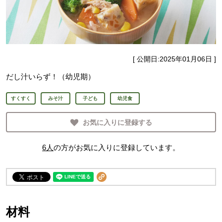
[ 公開日:
2025年01月06日
]
だし汁いらず！（幼児期）
すくすく
みそ汁
子ども
幼児食
お気に入りに登録する
6
人
の方がお気に入りに登録しています。
材料