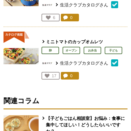
生活クラブカタログさん
コメント：
0
件。コメントを見る。
お気に入り登録：
6
人が登録
ミニトマトのカップオムレツ
卵
オーブン
お弁当
子ども
生活クラブカタログさん
コメント：
0
件。コメントを見る。
お気に入り登録：
17
人が登録
関連コラム
【子どもごはん相談室】お悩み：食事に
集中してほしい！どうしたらいいです