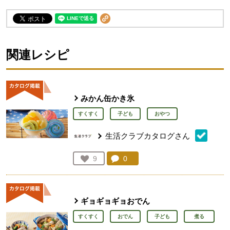
関連レシピ
みかん缶かき氷
すくすく
子ども
おやつ
生活クラブカタログさん
コメント：
0
件。コメントを見る。
お気に入り登録：
9
人が登録
ギョギョギョおでん
すくすく
おでん
子ども
煮る