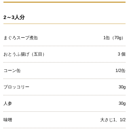
2～3人分
まぐろスープ煮缶
1缶（70g）
おとうふ揚げ（五目）
3 個
コーン缶
1/2缶
ブロッコリー
30g
人参
30g
味噌
大さじ1、1/2