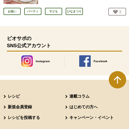
お気
3
人
お祝い
パーティ
子ども
ひなまつり
ビオサポの
SNS公式アカウント
Instagram
Facebook
別のウィンドウで開きます。
別のウィンドウで開きます
本文ここまで。
ここから共通フッターメニューです。
レシピ
連載コラム
新規会員登録
はじめての方へ
レシピを投稿する
キャンペーン・イベント