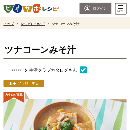
本文へジャンプする。
ページの先頭です。
ログイン
ここからサイト内共通メニューです。
サイト内共通メニューをスキップする
サイト内共通メニューここまで。
ここから現在位置です。
トップ
>
レシピについて
>
ツナコーンみそ汁
現在位置ここまで
ツナコーンみそ汁
生活クラブカタログ
さん
フォローする