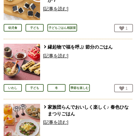
か？
[記事を読む]
お気
1
人
幼児食
子ども
子どもごはん相談室
縁起物で福を呼ぶ 節分のごはん
[記事を読む]
お気
1
人
いわし
子ども
冬
季節を楽しむ
家族団らんでおいしく楽しく♪ 春色ひな
まつりごはん
[記事を読む]