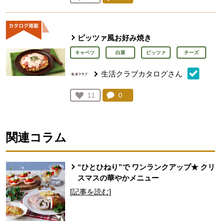
人が登録
ピッツァ風お好み焼き
キャベツ
白菜
ピッツァ
チーズ
生活クラブカタログさん
コメント：
0
件。コメントを見る。
お気に入り登録：
11
人が登録
関連コラム
“ひとひねり”で ワンランクアップ★ クリ
スマスの華やかメニュー
[記事を読む]