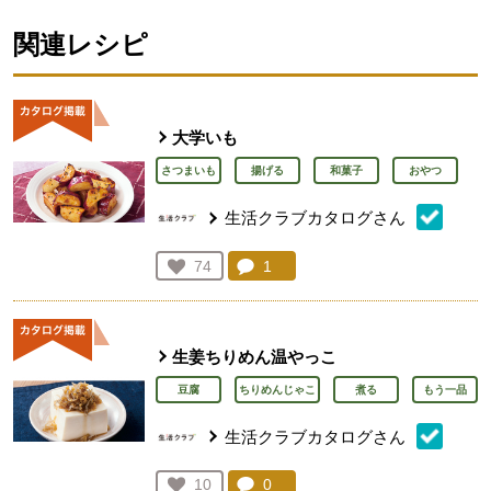
関連レシピ
大学いも
さつまいも
揚げる
和菓子
おやつ
生活クラブカタログさん
コメント：
1
件。コメントを見る。
お気に入り登録：
74
人が登録
生姜ちりめん温やっこ
豆腐
ちりめんじゃこ
煮る
もう一品
生活クラブカタログさん
コメント：
0
件。コメントを見る。
お気に入り登録：
10