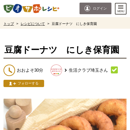
本文へジャンプする。
ページの先頭です。
ログイン
ここからサイト内共通メニューです。
サイト内共通メニューをスキップする
サイト内共通メニューここまで。
ここから現在位置です。
トップ
>
レシピについて
>
豆腐ドーナツ にしき保育園
現在位置ここまで
豆腐ドーナツ にしき保育園
おおよそ30分
生活クラブ埼玉
さん
フォローする