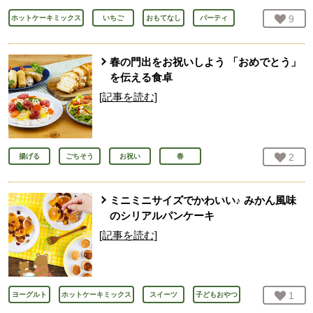
お気
9
人
ホットケーキミックス
いちご
おもてなし
パーティ
春の門出をお祝いしよう 「おめでとう」
を伝える食卓
[記事を読む]
お気
2
人
揚げる
ごちそう
お祝い
春
ミニミニサイズでかわいい♪ みかん風味
のシリアルパンケーキ
[記事を読む]
お気
1
人
ヨーグルト
ホットケーキミックス
スイーツ
子どもおやつ