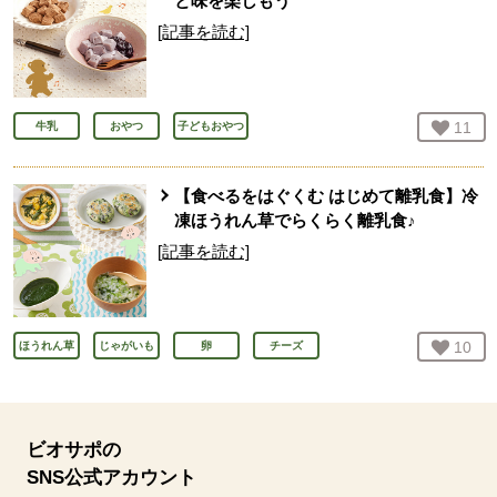
と味を楽しもう
[記事を読む]
お気
11
人
牛乳
おやつ
子どもおやつ
【食べるをはぐくむ はじめて離乳食】冷
凍ほうれん草でらくらく離乳食♪
[記事を読む]
お気
10
人
ほうれん草
じゃがいも
卵
チーズ
ビオサポの
SNS公式アカウント