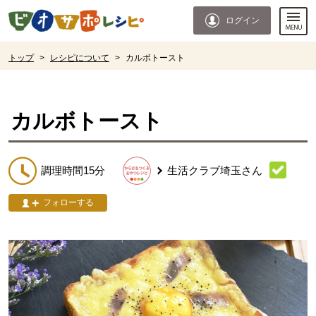
本文へジャンプする。
ページの先頭です。
ログイン
ここからサイト内共通メニューです。
サイト内共通メニューをスキップする
サイト内共通メニューここまで。
ここから現在位置です。
トップ
>
レシピについて
>
カルボトースト
現在位置ここまで
カルボトースト
調理時間15分
生活クラブ埼玉
さん
フォローする