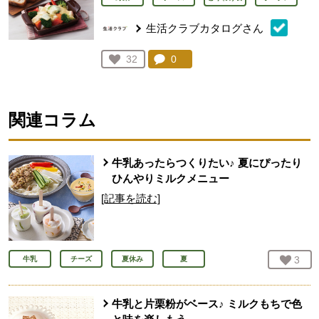
生活クラブカタログさん
コメント：
0
件。コメントを見る。
お気に入り登録：
32
人が登録
関連コラム
牛乳あったらつくりたい♪ 夏にぴったり
ひんやりミルクメニュー
[記事を読む]
お気
3
人
牛乳
チーズ
夏休み
夏
牛乳と片栗粉がベース♪ ミルクもちで色