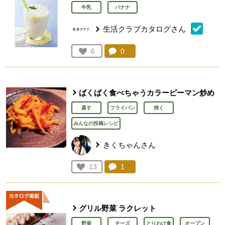
牛乳
バナナ
生活クラブカタログさん
コメント：
0
件。コメントを見る。
お気に入り登録：
6
人が登録
ばくばく食べちゃうカラーピーマン炒め
蒸す
フライパン
焼く
みんなの投稿レシピ
きくちゃんさん
コメント：
1
件。コメントを見る。
お気に入り登録：
13
人が登録
グリル野菜 ラクレット
野菜
チーズ
とりわけ食
オーブン