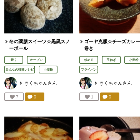
冬の薬膳スイーツ☆黒黒スノ
ゴーヤ克服☆チーズカレ
ーボール
巻き
焼く
オーブン
炒める
玉ねぎ
小麦粉
みんなの投稿レシピ
小麦粉
フライパン
きくちゃん
さん
きくちゃん
さん
コメント：
0
件。コメントを見る。
コメント：
0
件。コメント
お気に入り登録：
7
人が登録
お気に入り登録：
1
人が登録