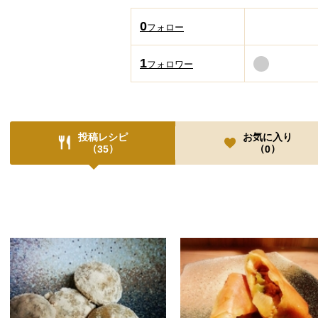
0
フォロー
1
フォロワー
投稿レシピ
お気に入り
（
）
（
）
35
0
投稿レシピ