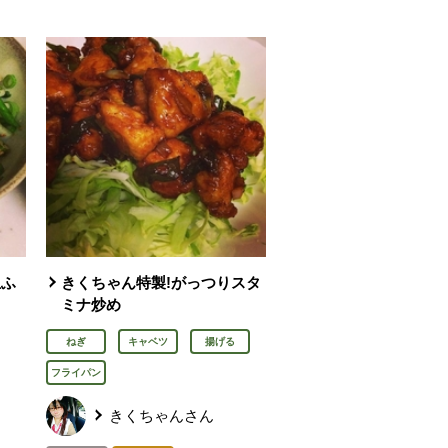
生ふ
きくちゃん特製!がっつりスタ
ミナ炒め
ねぎ
キャベツ
揚げる
フライパン
きくちゃん
さん