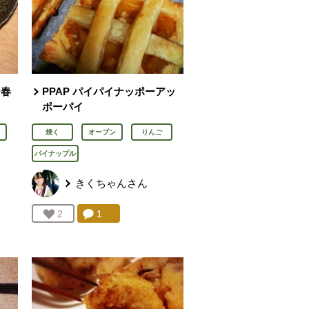
ー春
PPAP パイパイナッポーアッ
ポーパイ
焼く
オーブン
りんご
パイナップル
きくちゃん
さん
を見る。
コメント：
1
件。コメントを見る。
お気に入り登録：
2
人が登録