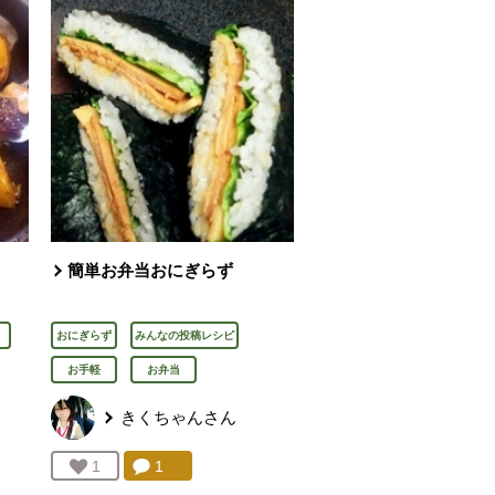
簡単お弁当おにぎらず
おにぎらず
みんなの投稿レシピ
お手軽
お弁当
きくちゃん
さん
を見る。
コメント：
1
件。コメントを見る。
お気に入り登録：
1
人が登録