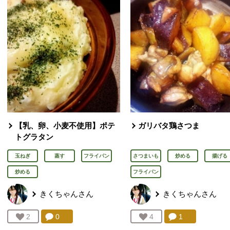
【乳、卵、小麦不使用】ポテ
ガリバタ鶏さつま
トグラタン
玉ねぎ
蒸す
フライパン
さつまいも
炒める
揚げる
炒める
フライパン
きくちゃん
さん
きくちゃん
さん
コメント：
0
件。コメントを見る。
コメント：
1
件。コメント
お気に入り登録：
2
人が登録
お気に入り登録：
4
人が登録