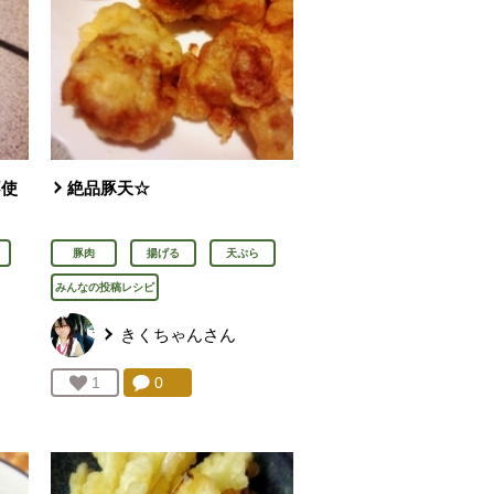
不使
絶品豚天☆
豚肉
揚げる
天ぷら
みんなの投稿レシピ
きくちゃん
さん
を見る。
コメント：
0
件。コメントを見る。
お気に入り登録：
1
人が登録