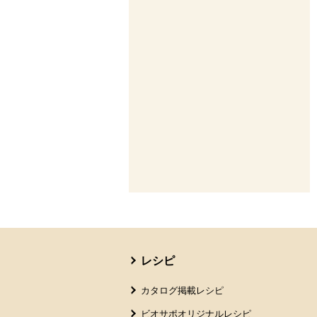
本文ここまで。
ここから共通フッターメニューです。
レシピ
カタログ掲載レシピ
ビオサポオリジナルレシピ