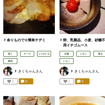
余りもので☆簡単チヂミ
卵、乳製品、小麦、砂糖
用イチゴムース
焼く
チーズ
じゃがいも
豆腐
レモン
煮る
豚肉
いちご
きくちゃん
さん
きくちゃん
さん
コメント：
0
件。コメントを見る。
コメント：
0
件。コメント
お気に入り登録：
2
人が登録
お気に入り登録：
1
人が登録