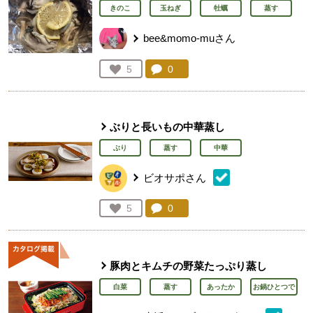
きのこ
玉ねぎ
牡蠣
蒸す
bee&momo-muさん
コメント：
0
件。コメントを見る。
お気に入り登録：
5
人が登録
ぶりと長いもの中華蒸し
ぶり
蒸す
中華
ビオサポさん
コメント：
0
件。コメントを見る。
お気に入り登録：
5
人が登録
豚肉とキムチの野菜たっぷり蒸し
白菜
蒸す
あったか
お鍋ひとつで