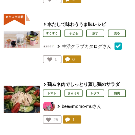
人が登録
水だしで味わううま味レシピ
すくすく
子ども
蒸す
煮る
生活クラブカタログさん
コメント：
0
件。コメントを見る。
お気に入り登録：
1
人が登録
鶏ムネ肉でしっとり蒸し鶏のサラダ
トマト
きゅうり
レタス
鶏肉
bee&momo-muさん
コメント：
1
件。コメントを見る。
お気に入り登録：
25
人が登録