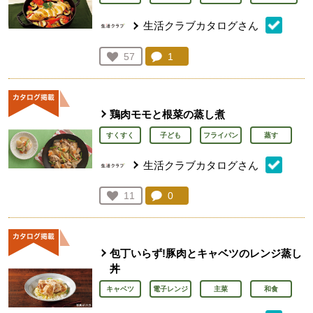
生活クラブカタログさん
コメント：
1
件。コメントを見る。
お気に入り登録：
57
人が登録
鶏肉モモと根菜の蒸し煮
すくすく
子ども
フライパン
蒸す
生活クラブカタログさん
コメント：
0
件。コメントを見る。
お気に入り登録：
11
人が登録
包丁いらず!豚肉とキャベツのレンジ蒸し
丼
キャベツ
電子レンジ
主菜
和食