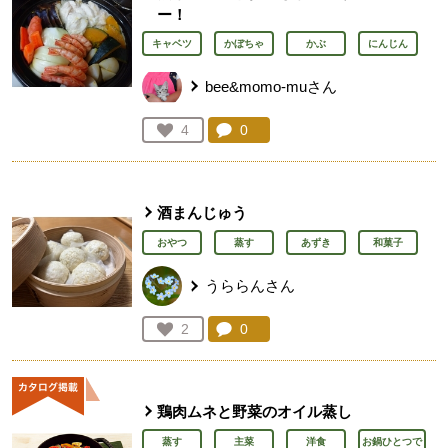
ー！
キャベツ
かぼちゃ
かぶ
にんじん
bee&momo-muさん
コメント：
0
件。コメントを見る。
お気に入り登録：
4
人が登録
酒まんじゅう
おやつ
蒸す
あずき
和菓子
うららんさん
コメント：
0
件。コメントを見る。
お気に入り登録：
2
人が登録
鶏肉ムネと野菜のオイル蒸し
蒸す
主菜
洋食
お鍋ひとつで