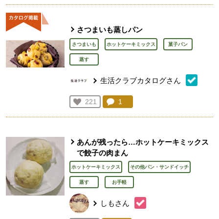
さつまいも蒸しパン
さつまいも
ホットケーキミックス
菓子パン
蒸す
生活クラブカタログさん
コメント：
1
件。コメントを見る。
お気に入り登録：
221
人が登録
あんが残ったら…ホットケーキミックス
で餃子の肉まん
ホットケーキミックス
その他パン・サンドイッチ
蒸す
お手軽
しもさん