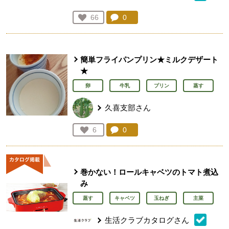
コメント：
0
件。コメントを見る。
お気に入り登録：
66
人が登録
簡単フライパンプリン★ミルクデザート
★
卵
牛乳
プリン
蒸す
久喜支部さん
コメント：
0
件。コメントを見る。
お気に入り登録：
6
人が登録
巻かない！ロールキャベツのトマト煮込
み
蒸す
キャベツ
玉ねぎ
主菜
生活クラブカタログさん