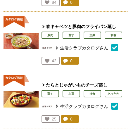
コメント：
0
件。コメントを見る。
お気に入り登録：
84
人が登録
春キャベツと豚肉のフライパン蒸し
豚肉
蒸す
主菜
和食
生活クラブカタログさん
コメント：
0
件。コメントを見る。
お気に入り登録：
42
人が登録
たらとじゃがいものチーズ蒸し
蒸す
主菜
洋食
あったか
生活クラブカタログさん
コメント：
0
件。コメントを見る。
お気に入り登録：
25
人が登録