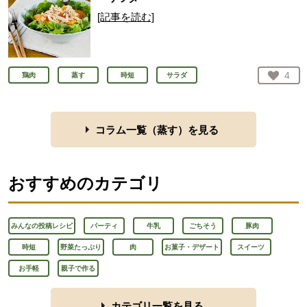
[記事を読む]
お気
4
鶏肉
蒸す
時短
サラダ
人が
コラム一覧（
蒸す
）を見る
おすすめのカテゴリ
みんなの投稿レシピ
パーティ
牛乳
ごちそう
豚肉
時短
野菜たっぷり
肉
お菓子・デザート
スイーツ
お手軽
親子で作る
カテゴリ一覧を見る