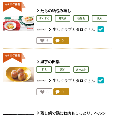
たらの紙包み蒸し
すくすく
離乳食
幼児食
魚介
生活クラブカタログさん
コメント：
0
件。コメントを見る。
お気に入り登録：
6
人が登録
里芋の田楽
和食
蒸す
あったか
生活クラブカタログさん
コメント：
0
件。コメントを見る。
お気に入り登録：
5
人が登録
蒸し鍋で鶏むね肉もしっとり、ヘルシ