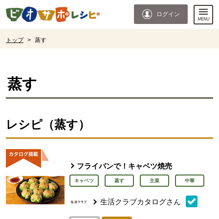
本文へジャンプする。
ページの先頭です。
ログイン
ここからサイト内共通メニューです。
サイト内共通メニューをスキップする
サイト内共通メニューここまで。
ここから現在位置です。
トップ
>
蒸す
現在位置ここまで
蒸す
レシピ（蒸す）
フライパンで！キャベツ焼売
キャベツ
蒸す
主菜
中華
生活クラブカタログさん