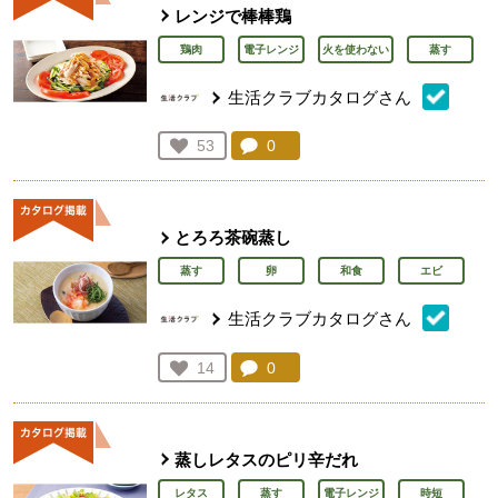
レンジで棒棒鶏
鶏肉
電子レンジ
火を使わない
蒸す
生活クラブカタログさん
コメント：
0
件。コメントを見る。
お気に入り登録：
53
人が登録
とろろ茶碗蒸し
蒸す
卵
和食
エビ
生活クラブカタログさん
コメント：
0
件。コメントを見る。
お気に入り登録：
14
人が登録
蒸しレタスのピリ辛だれ
レタス
蒸す
電子レンジ
時短