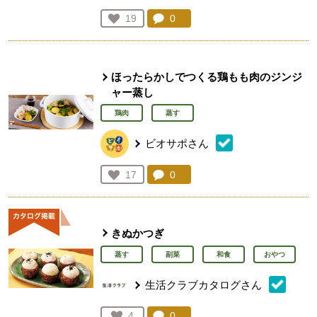
コメント：
0
件。コメントを見る。
お気に入り登録：
19
人が登録
ほったらかしでつくる鶏もも肉のジンジ
ャー蒸し
鶏肉
蒸す
ビオサポさん
コメント：
0
件。コメントを見る。
お気に入り登録：
17
人が登録
きぬかつぎ
蒸す
副菜
和食
おやつ
生活クラブカタログさん
コメント：
0
件。コメントを見る。
お気に入り登録：
4