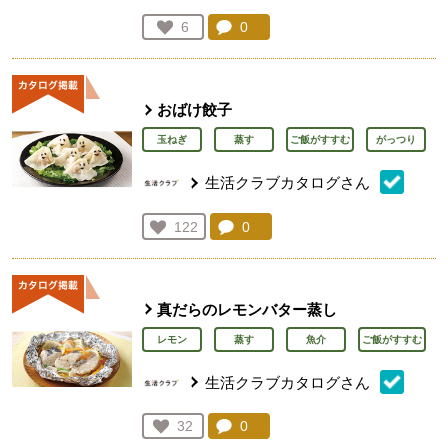
コメント：
0
件。コメントを見る。
お気に入り登録：
6
人が登録
おばけ餃子
玉ねぎ
蒸す
ご飯がすすむ
がっつり
生活クラブカタログさん
コメント：
0
件。コメントを見る。
お気に入り登録：
122
人が登録
真だらのレモンバター蒸し
レモン
蒸す
魚介
ご飯がすすむ
生活クラブカタログさん
コメント：
0
件。コメントを見る。
お気に入り登録：
32
人が登録