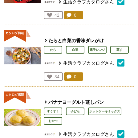
生活クラブカタログさん
コメント：
0
件。コメントを見る。
お気に入り登録：
42
人が登録
たらと白菜の香味ダレがけ
たら
白菜
電子レンジ
蒸す
生活クラブカタログさん
コメント：
0
件。コメントを見る。
お気に入り登録：
34
人が登録
バナナヨーグルト蒸しパン
すくすく
子ども
ホットケーキミックス
おやつ
生活クラブカタログさん