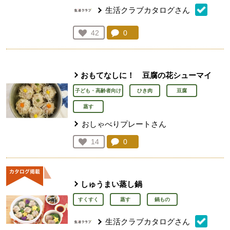
生活クラブカタログさん
コメント：
0
件。コメントを見る。
お気に入り登録：
42
人が登録
おもてなしに！ 豆腐の花シューマイ
子ども・高齢者向け
ひき肉
豆腐
蒸す
おしゃべりプレートさん
コメント：
0
件。コメントを見る。
お気に入り登録：
14
人が登録
しゅうまい蒸し鍋
すくすく
蒸す
鍋もの
生活クラブカタログさん