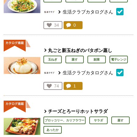
生活クラブカタログさん
コメント：
0
件。コメントを見る。
お気に入り登録：
34
人が登録
丸ごと新玉ねぎのバタポン蒸し
玉ねぎ
蒸す
副菜
電子レンジ
生活クラブカタログさん
コメント：
1
件。コメントを見る。
お気に入り登録：
74
人が登録
チーズとろーりホットサラダ
ブロッコリー、カリフラワー
サラダ
蒸す
あったか