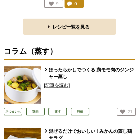
コメント：
0
件。コメントを見る。
お気に入り登録：
9
人が登録
レシピ一覧を見る
コラム（
蒸す
）
ほったらかしでつくる 鶏モモ肉のジンジ
ャー蒸し
[記事を読む]
お気
21
さつまいも
鶏肉
蒸す
時短
人が
混ぜるだけでおいしい ! みかんの蒸し鶏
サラダ