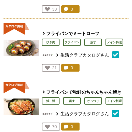
コメント：
0
件。コメントを見る。
お気に入り登録：
33
人が登録
フライパンでミートローフ
ひき肉
フライパン
蒸す
メイン料理
生活クラブカタログさん
コメント：
0
件。コメントを見る。
お気に入り登録：
21
人が登録
フライパンで秋鮭のちゃんちゃん焼き
鮭、鱒
蒸す
がっつり
メイン料理
生活クラブカタログさん
コメント：
0
件。コメントを見る。
お気に入り登録：
70
人が登録