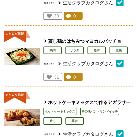
生活クラブカタログさん
コメント：
0
件。コメントを見る。
お気に入り登録：
30
人が登録
蒸し鶏のはちみつマヨカルパッチョ
鶏肉
サラダ
蒸す
主菜
生活クラブカタログさん
コメント：
0
件。コメントを見る。
お気に入り登録：
31
人が登録
ホットケーキミックスで作るアガラサー
ホットケーキミックス
その他パン・サンドイッチ
焼く
蒸す
生活クラブカタログさん