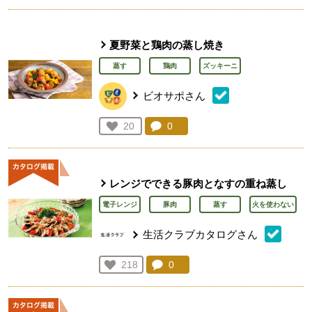
夏野菜と鶏肉の蒸し焼き
蒸す
鶏肉
ズッキーニ
ビオサポさん
コメント：
0
件。コメントを見る。
お気に入り登録：
20
人が登録
レンジでできる豚肉となすの重ね蒸し
電子レンジ
豚肉
蒸す
火を使わない
生活クラブカタログさん
コメント：
0
件。コメントを見る。
お気に入り登録：
218
人が登録