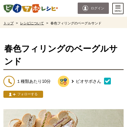
本文へジャンプする。
ページの先頭です。
ログイン
ここからサイト内共通メニューです。
サイト内共通メニューをスキップする
サイト内共通メニューここまで。
ここから現在位置です。
トップ
>
レシピについて
>
春色フィリングのベーグルサンド
現在位置ここまで
春色フィリングのベーグルサ
ンド
１種類あたり10分
ビオサポ
さん
フォローする