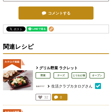
コメントする
関連レシピ
グリル野菜 ラクレット
野菜
チーズ
とりわけ食
オーブン
生活クラブカタログさん
コメント：
0
件。コメントを見る。
お気に入り登録：
32
人が登録