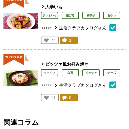
大学いも
さつまいも
揚げる
和菓子
おやつ
生活クラブカタログさん
コメント：
1
件。コメントを見る。
お気に入り登録：
74
人が登録
ピッツァ風お好み焼き
キャベツ
白菜
ピッツァ
チーズ
生活クラブカタログさん
コメント：
0
件。コメントを見る。
お気に入り登録：
11
人が登録
関連コラム