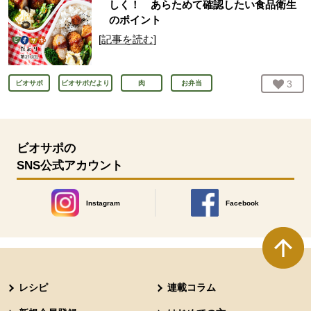
しく！ あらためて確認したい食品衛生
のポイント
[記事を読む]
お気
3
人
ビオサポ
ビオサポだより
肉
お弁当
ビオサポの
SNS公式アカウント
Instagram
Facebook
別のウィンドウで開きます。
別のウィンドウで開きます
本文ここまで。
ここから共通フッターメニューです。
レシピ
連載コラム