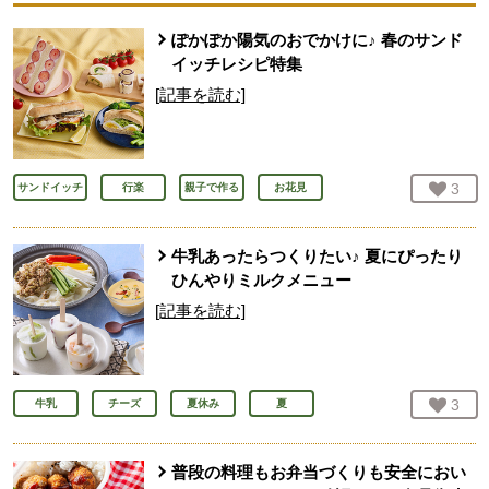
ぽかぽか陽気のおでかけに♪ 春のサンド
イッチレシピ特集
[記事を読む]
お気
3
人
サンドイッチ
行楽
親子で作る
お花見
牛乳あったらつくりたい♪ 夏にぴったり
ひんやりミルクメニュー
[記事を読む]
お気
3
人
牛乳
チーズ
夏休み
夏
普段の料理もお弁当づくりも安全におい