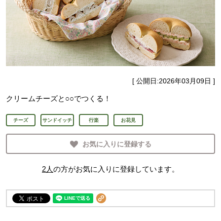
[ 公開日:
2026年03月09日
]
クリームチーズと○○でつくる！
チーズ
サンドイッチ
行楽
お花見
お気に入りに登録する
2
人
の方がお気に入りに登録しています。