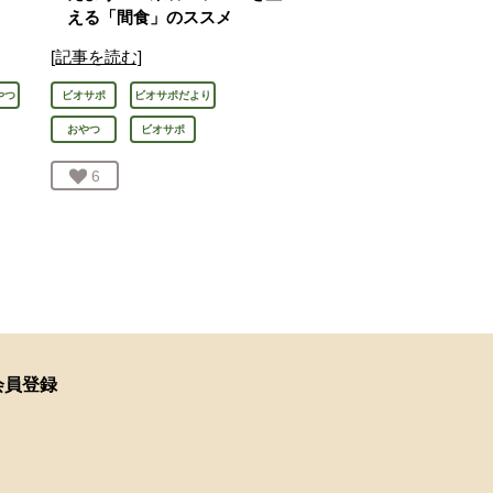
える「間食」のススメ
[記事を読む]
やつ
ビオサポ
ビオサポだより
おやつ
ビオサポ
お気に入り登録：
6
人が登録
会員登録