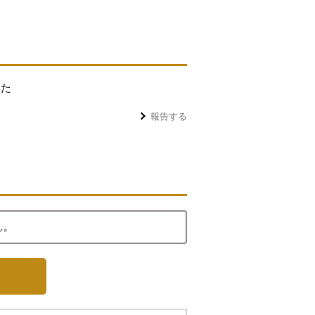
した
報告する
ん。