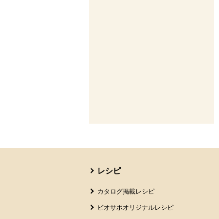
本文ここまで。
ここから共通フッターメニューです。
レシピ
カタログ掲載レシピ
ビオサポオリジナルレシピ