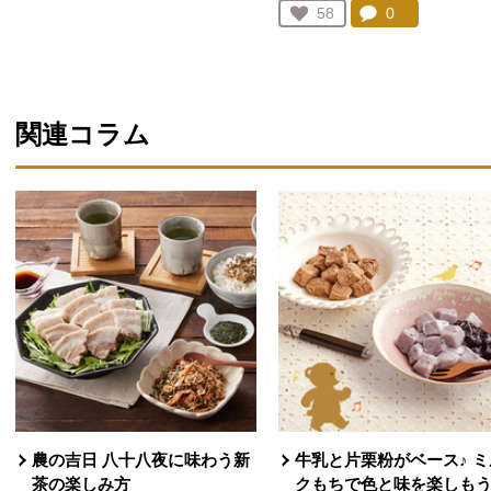
コメント：
0
件。コメント
お気に入り登録：
58
人が登録
関連コラム
農の吉日 八十八夜に味わう新
牛乳と片栗粉がベース♪ ミ
茶の楽しみ方
クもちで色と味を楽しも