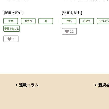
[記事を読む]
[記事を読む]
主菜
おやつ
春
牛乳
おやつ
子どもお
季節を楽しむ
お気に入り登録：
11
人が登録
お気に入り登録：
7
人が登録
連載コラム
新規