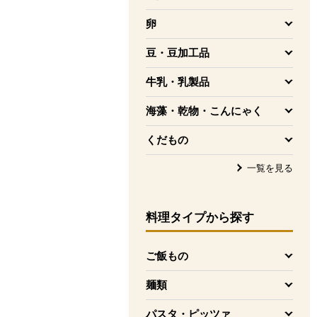
を開く
卵
を開く
豆・豆加工品
を開く
牛乳・乳製品
を開く
海藻・乾物・こんにゃく
を開く
くだもの
を開く
一覧を見る
料理タイプ
から探す
ご飯もの
を開く
麺類
を開く
パスタ・ピッツァ