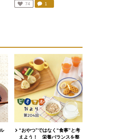
を見る。
コメント：
1
件。コメントを見る。
お気に入り登録：
74
人が登録
ル
“おやつ”ではなく“食事”と考
う
えよう！ 栄養バランスを整