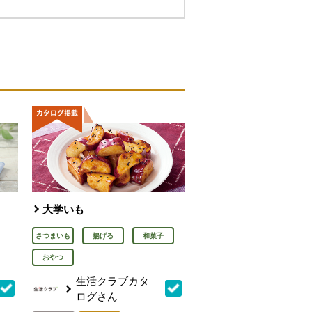
大学いも
さつまいも
揚げる
和菓子
おやつ
生活クラブカタ
ログさん