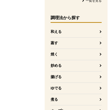
一覧を見る
調理法
から探す
和える
蒸す
焼く
炒める
揚げる
ゆでる
煮る