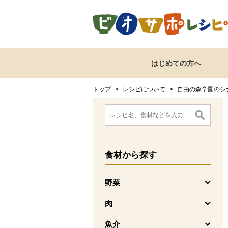
本文へジャンプする。
ページの先頭です。
ここからサイト内共通メニューです。
サイト内共通メニューをスキップする
はじめての方へ
サイト内共通メニューここまで。
ここから現在位置です。
現在位置ここまで
トップ
>
レシピについて
>
自由の森学園のシ
ここから消費材検索メニューです。
消費材検索メニューここまで。
ここから本文です。
食材
から探す
野菜
を開く
肉
を開く
魚介