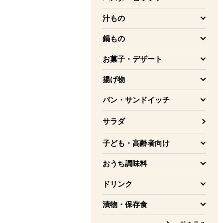
を開く
汁もの
を開く
鍋もの
を開く
お菓子・デザート
を開く
揚げ物
を開く
パン・サンドイッチ
を開く
サラダ
子ども・高齢者向け
を開く
おうち調味料
を開く
ドリンク
を開く
漬物・保存食
を開く