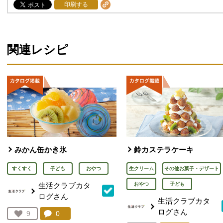
印刷する
関連レシピ
みかん缶かき氷
鈴カステラケーキ
すくすく
子ども
おやつ
生クリーム
その他お菓子・デザート
生活クラブカタ
おやつ
子ども
ログさん
生活クラブカタ
ログさん
コメント：
0
件。コメントを見る。
お気に入り登録：
9
人が登録