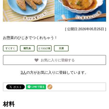
[ 公開日:
2026年05月25日
]
お惣菜のひじきでつくれちゃう！
すくすく
離乳食
とりわけ食
豆腐
お気に入りに登録する
3
人
の方がお気に入りに登録しています。
材料