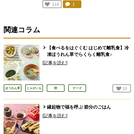
コメント：
1
件。コメントを見る。
お気に入り登録：
116
人が登録
関連コラム
【食べるをはぐくむ はじめて離乳食】冷
凍ほうれん草でらくらく離乳食♪
[記事を読む]
お気
10
人
ほうれん草
じゃがいも
卵
チーズ
縁起物で福を呼ぶ 節分のごはん
[記事を読む]