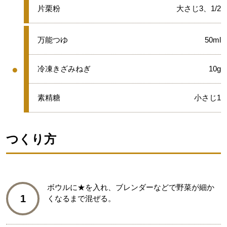
★
片栗粉
大さじ3、1/2
●
万能つゆ
50ml
●
●
冷凍きざみねぎ
10g
グループ
●
素精糖
小さじ1
つくり方
ボウルに★を入れ、ブレンダーなどで野菜が細か
1
くなるまで混ぜる。