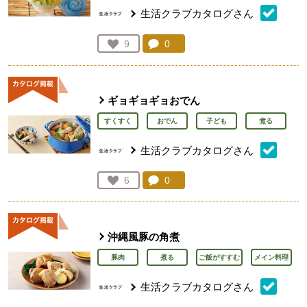
生活クラブカタログさん
コメント：
0
件。コメントを見る。
お気に入り登録：
9
人が登録
ギョギョギョおでん
すくすく
おでん
子ども
煮る
生活クラブカタログさん
コメント：
0
件。コメントを見る。
お気に入り登録：
6
人が登録
沖縄風豚の角煮
豚肉
煮る
ご飯がすすむ
メイン料理
生活クラブカタログさん