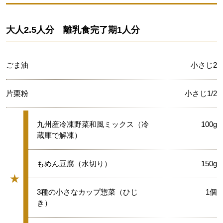
大人2.5人分 離乳食完了期1人分
ごま油
小さじ2
片栗粉
小さじ1/2
★
九州産冷凍野菜和風ミックス（冷
100g
蔵庫で解凍）
★
もめん豆腐（水切り）
150g
★
グループ
★
3種の小さなカップ惣菜（ひじ
1個
き）