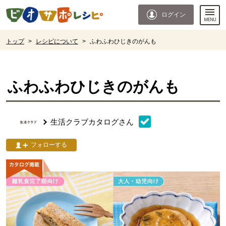
本文へジャンプする。
ページの先頭です。
ログイン
ここからサイト内共通メニューです。
サイト内共通メニューをスキップする
サイト内共通メニューここまで。
ここから現在位置です。
トップ
>
レシピについて
>
ふわふわひじきのがんも
現在位置ここまで
ふわふわひじきのがんも
生活クラブカタログ
さん
フォローする