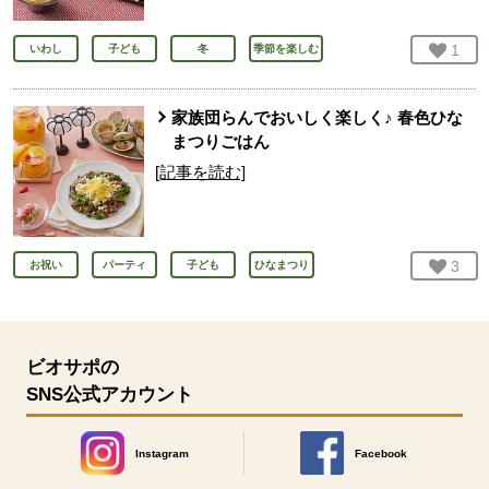
お気
1
人
いわし
子ども
冬
季節を楽しむ
家族団らんでおいしく楽しく♪ 春色ひな
まつりごはん
[記事を読む]
お気
3
人
お祝い
パーティ
子ども
ひなまつり
ビオサポの
SNS公式アカウント
Instagram
Facebook
別のウィンドウで開きます。
別のウィンドウで開きます