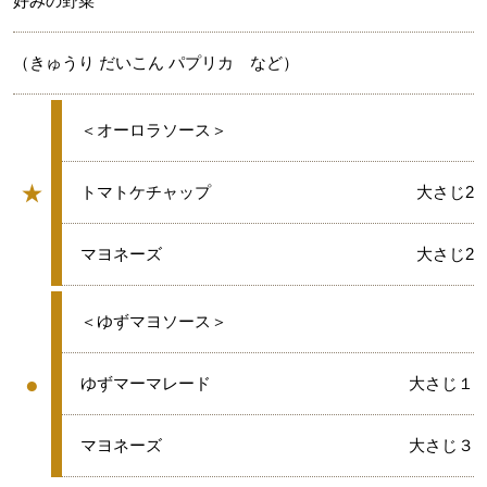
好みの野菜
（きゅうり だいこん パプリカ など）
★
＜オーロラソース＞
★
★
トマトケチャップ
大さじ2
グループ
★
マヨネーズ
大さじ2
●
＜ゆずマヨソース＞
●
●
ゆずマーマレード
大さじ１
グループ
●
マヨネーズ
大さじ３