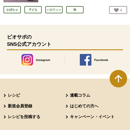
お気
4
人
かぼちゃ
子ども
ハロウィン
秋
ビオサポの
SNS公式アカウント
Instagram
Facebook
別のウィンドウで開きます。
別のウィンドウで開きます
本文ここまで。
ここから共通フッターメニューです。
レシピ
連載コラム
新規会員登録
はじめての方へ
レシピを投稿する
キャンペーン・イベント