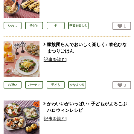
お気
1
人
いわし
子ども
冬
季節を楽しむ
家族団らんでおいしく楽しく♪ 春色ひな
まつりごはん
[記事を読む]
お気
3
人
お祝い
パーティ
子ども
ひなまつり
かわいいがいっぱい♪ 子どもがよろこぶ
ハロウィンレシピ
[記事を読む]