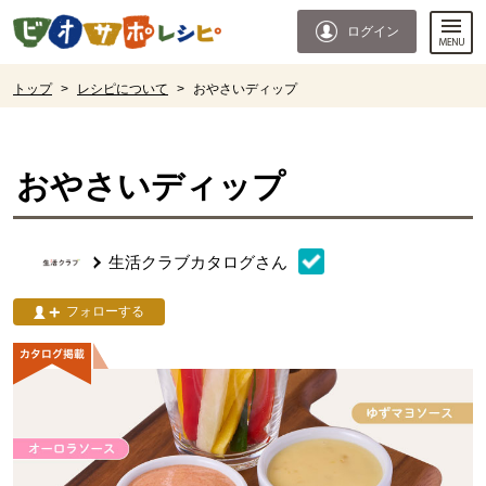
本文へジャンプする。
ページの先頭です。
ログイン
ここからサイト内共通メニューです。
サイト内共通メニューをスキップする
サイト内共通メニューここまで。
ここから現在位置です。
トップ
>
レシピについて
>
おやさいディップ
現在位置ここまで
おやさいディップ
生活クラブカタログ
さん
フォローする