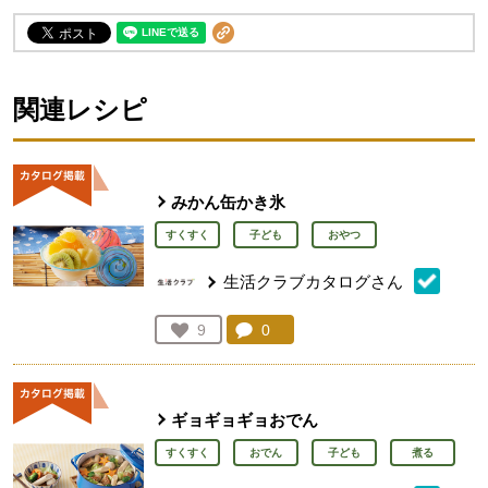
関連レシピ
みかん缶かき氷
すくすく
子ども
おやつ
生活クラブカタログさん
コメント：
0
件。コメントを見る。
お気に入り登録：
9
人が登録
ギョギョギョおでん
すくすく
おでん
子ども
煮る