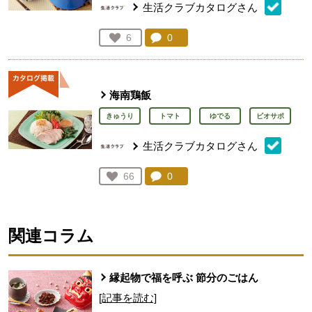
生活クラブカタログさん
コメント：
0
件。コメントを見る。
お気に入り登録：
6
人が登録
海南鶏飯
きゅうり
トマト
ゆでる
ビオサポ
生活クラブカタログさん
コメント：
0
件。コメントを見る。
お気に入り登録：
66
人が登録
関連コラム
縁起物で福を呼ぶ 節分のごはん
[記事を読む]