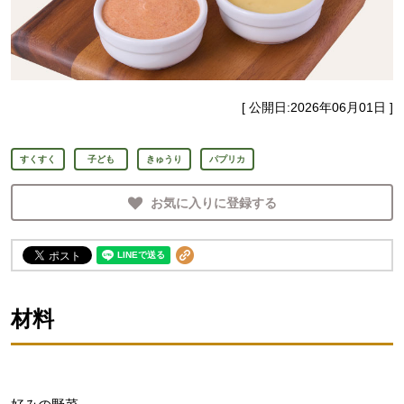
[ 公開日:
2026年06月01日
]
すくすく
子ども
きゅうり
パプリカ
お気に入りに登録する
材料