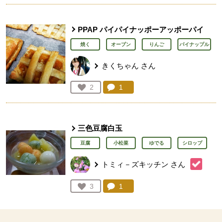
PPAP パイパイナッポーアッポーパイ
焼く
オーブン
りんご
パイナップル
きくちゃん
さん
コメント：
1
件。コメントを見る。
お気に入り登録：
2
人が登録
三色豆腐白玉
豆腐
小松菜
ゆでる
シロップ
トミィ－ズキッチン
さん
コメント：
1
件。コメントを見る。
お気に入り登録：
3
人が登録