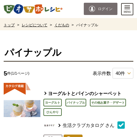
本文へジャンプする。
ページの先頭です。
ログイン
ここからサイト内共通メニューです。
サイト内共通メニューをスキップする
サイト内共通メニューここまで。
ここから現在位置です。
トップ
>
レシピについて
>
くだもの
>
パイナップル
現在位置ここまで
パイナップル
5
表示件数
件(1/1ページ)
ヨーグルトとパインのシャーベット
ヨーグルト
パイナップル
その他お菓子・デザート
ひんやり
生活クラブカタログ
さん