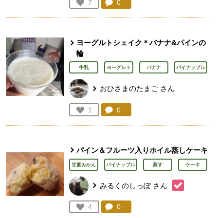
コメント：
0
件。コメントを見る。
お気に入り登録：
7
人が登録
ヨーグルトシェイク＊バナナ&パインの
輪
牛乳
ヨーグルト
バナナ
パイナップル
おひさまのたまご
さん
コメント：
0
件。コメントを見る。
お気に入り登録：
1
人が登録
パイン＆フルーツ入りホイル蒸しケーキ
甘夏みかん
パイナップル
蒸す
ケーキ
みるくのしっぽ
さん
コメント：
0
件。コメントを見る。
お気に入り登録：
4
人が登録